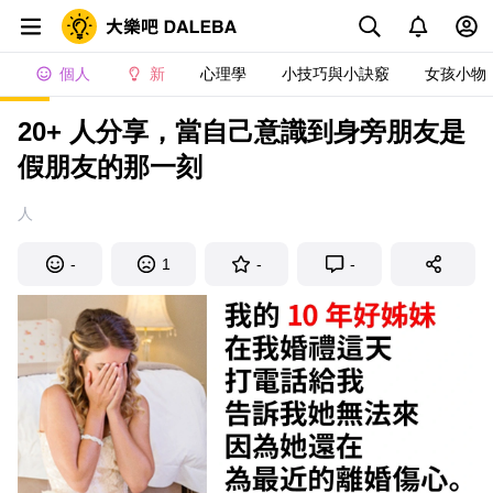
個人
新
心理學
小技巧與小訣竅
女孩小物
20+ 人分享，當自己意識到身旁朋友是
假朋友的那一刻
人
-
1
-
-