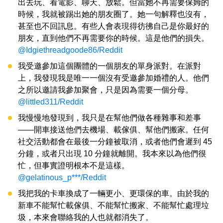
出去玩、看電影、聊天、放鬆。但當她不再需要保姆的
時候，我就被踢出她的朋友圈了。她一句解釋也沒有，
甚至也不回訊息。有些人會表現得彷彿自己是你最好的
朋友，直到他們不再需要你的時候。這是他們的損失。
@Idgiethreadgoode86/Reddit
我受邀參加這個團體的一個朋友的單身派對。在派對
上，我發現我是唯一一個沒有受邀參加婚禮的人。他們
之所以邀請我參加聚會，只是因為需要一個分母。
@littled311/Reddit
我慢慢地發現到，我只是在幫他們做各種雜事和差事
——開車接送他們去機場、載傢俱、幫他們搬家。任何
社交活動都會在最後一分鐘被取消，或者他們會遲到 45
分鐘，或者只出現 10 分鐘就離開。我本來以為他們很
忙，但事實證明根本不是這樣。
@gelatinous_p***/Reddit
我把我的卡車換成了一輛更小、更環保的車。由於我的
新車不能幫忙載傢俱、不能幫忙搬家、不能幫忙處理垃
圾，本來會聯絡我的人也就都消失了。