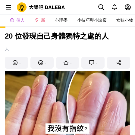
個人
新
心理學
小技巧與小訣竅
女孩小物
20 位發現自己身體獨特之處的人
人
-
-
-
-