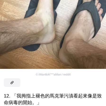
©
iWanttoK***aMan / reddit
12. 「我拇指上褪色的馬克筆污漬看起來像是致
命病毒的開始。」