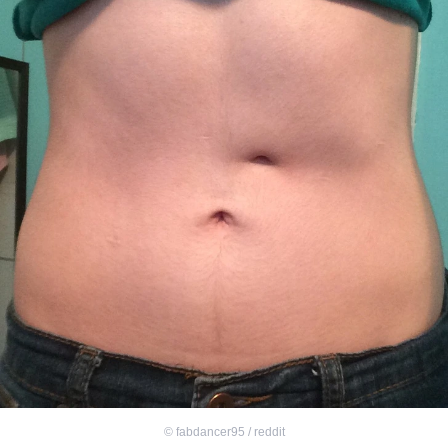
©
fabdancer95 / reddit