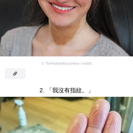
©
TheRakishRaconteur / reddit
2. 「我沒有指紋。」