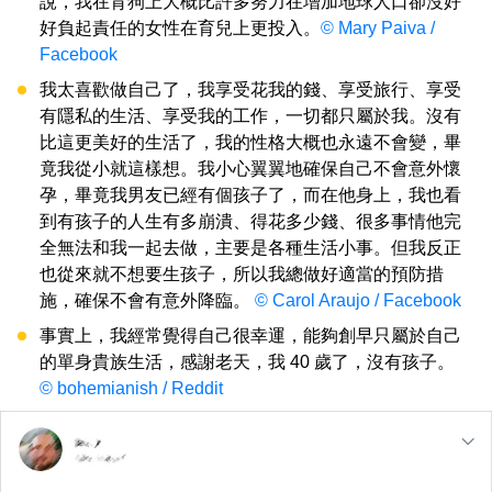
說，我在育狗上大概比許多努力在增加地球人口卻沒好
好負起責任的女性在育兒上更投入。
© Mary Paiva /
Facebook
我太喜歡做自己了，我享受花我的錢、享受旅行、享受
有隱私的生活、享受我的工作，一切都只屬於我。沒有
比這更美好的生活了，我的性格大概也永遠不會變，畢
竟我從小就這樣想。我小心翼翼地確保自己不會意外懷
孕，畢竟我男友已經有個孩子了，而在他身上，我也看
到有孩子的人生有多崩潰、得花多少錢、很多事情他完
全無法和我一起去做，主要是各種生活小事。但我反正
也從來就不想要生孩子，所以我總做好適當的預防措
施，確保不會有意外降臨。
© Carol Araujo / Facebook
事實上，我經常覺得自己很幸運，能夠創早只屬於自己
的單身貴族生活，感謝老天，我 40 歲了，沒有孩子。
© bohemianish / Reddit