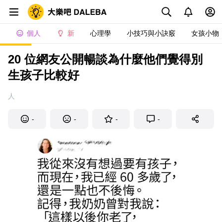
個人
新
心理學
小技巧與小訣竅
女孩小物
20 位網友公開暢談為什麼他們覺得別
生孩子比較好
人
-
-
-
-