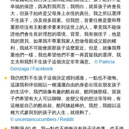
幸福的保證，因為對我而言，我明白，就算孩子終會長
大，但孩子始終是父母身上永恆的責任。我之所以選擇
不生孩子，涉及很多因素。但我想，首要任務是愛和尊
重那些沒有主動要求要來到這世上的人，畢竟我不能保
證他們會生長於理想的環境、背景。我有個侄子，他是
我的寶貝。如果我不尊重我家人想做母親或父親的權
利，我就不可能會跟那孩子這麼親近。但是，就像我尊
重他們一樣，我也希望他們不要一再質疑我的選擇。我
丈夫和我對不生孩子這個決定非常滿意。
© Patricia
Gonzaga / Facebook
我仍然對不生孩子這個決定感到感激，一點也不後悔。
這讓我和伴侶能以一種瀟灑自由的身姿出現在朋友孩子
的生活中。我們就像有趣的酷叔叔、酷阿姨那樣。當孩
子們希望有大人可以聊聊、改變父母的想法等等時，有
這種挺自己的酷叔叔、酷阿姨超棒的。我想，我能以這
種方式參與別的孩子的人生，就很夠了。
© uncertaincucumbers / Reddit
我剛滿 60 歲，我一點也不後悔沒有孩子這件事，也不後