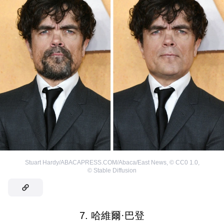
Stuart Hardy/ABACAPRESS.COM/Abaca/East News
,
©
CC0 1.0
,
©
Stable Diffusion
7. 哈維爾·巴登