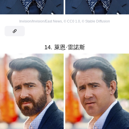
Invision/Invision/East News
,
©
CC0 1.0
,
©
Stable Diffusion
14. 萊恩·雷諾斯