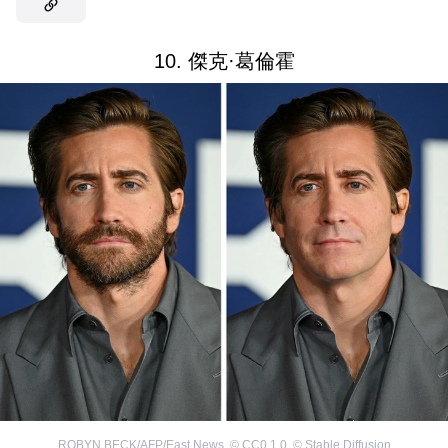
10. 傑克·葛倫霍
ROBYN BECK/AFP/East News
,
©
CC0 1.0
,
©
Stable Diffusion