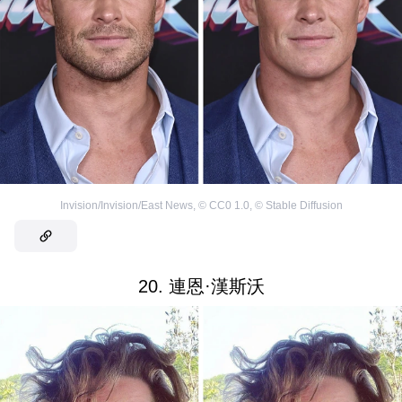
Invision/Invision/East News
,
©
CC0 1.0
,
©
Stable Diffusion
20. 連恩·漢斯沃