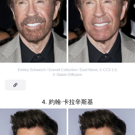
Emiley Schweich / Everett Collection / East News
,
©
CC0 1.0
,
©
Stable Diffusion
4. 約翰·卡拉辛斯基