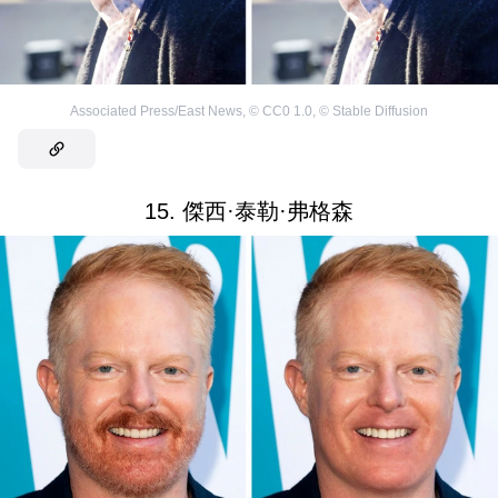
Associated Press/East News
,
©
CC0 1.0
,
©
Stable Diffusion
15. 傑西·泰勒·弗格森