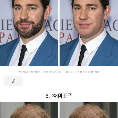
Invision/Invision/East News
,
©
CC0 1.0
,
©
Stable Diffusion
5. 哈利王子