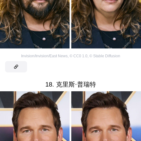
Invision/Invision/East News
,
©
CC0 1.0
,
©
Stable Diffusion
18. 克里斯·普瑞特