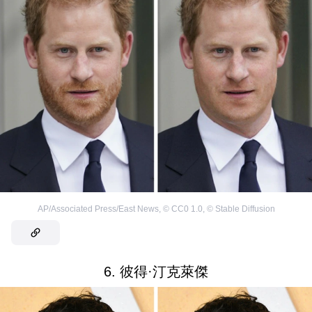
AP/Associated Press/East News
,
©
CC0 1.0
,
©
Stable Diffusion
6. 彼得·汀克萊傑