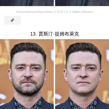
Invision/Invision/East News
,
©
CC0 1.0
,
©
Stable Diffusion
13. 賈斯汀·提姆布萊克