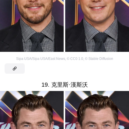
Sipa USA/Sipa USA/East News
,
©
CC0 1.0
,
©
Stable Diffusion
19. 克里斯·漢斯沃