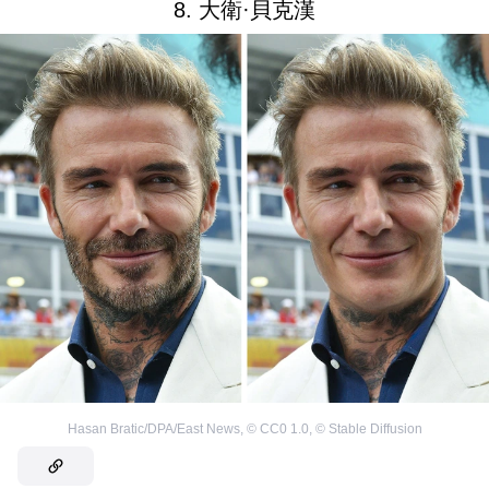
8. 大衛·貝克漢
Hasan Bratic/DPA/East News
,
©
CC0 1.0
,
©
Stable Diffusion