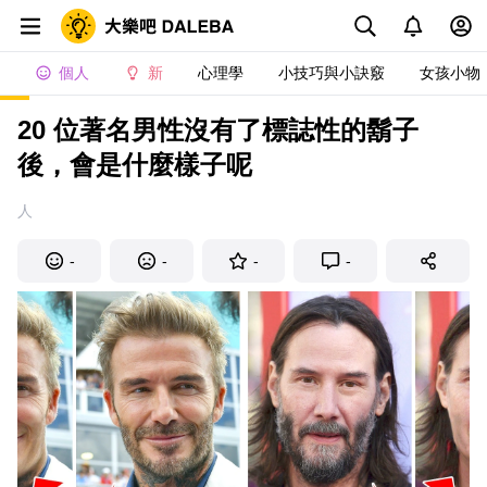
個人
新
心理學
小技巧與小訣竅
女孩小物
20 位著名男性沒有了標誌性的鬍子
後，會是什麼樣子呢
人
-
-
-
-