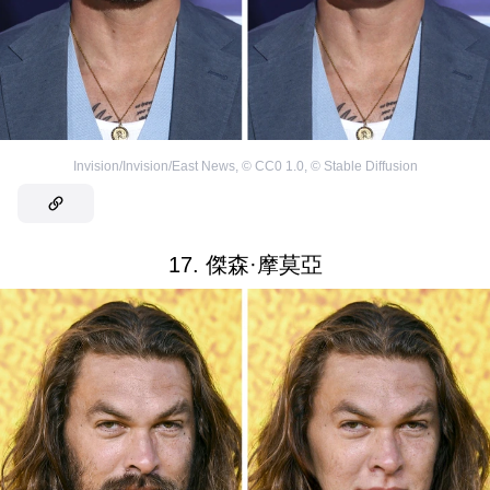
Invision/Invision/East News
,
©
CC0 1.0
,
©
Stable Diffusion
17. 傑森·摩莫亞