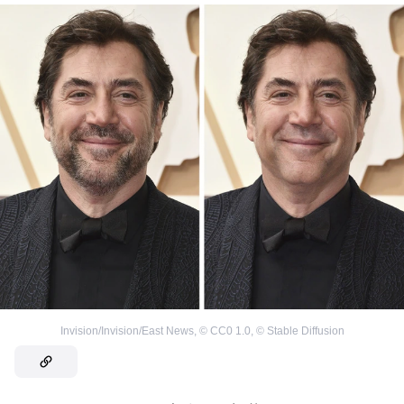
Invision/Invision/East News
,
©
CC0 1.0
,
©
Stable Diffusion