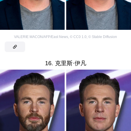
VALERIE MACON/AFP/East News
,
©
CC0 1.0
,
©
Stable Diffusion
16. 克里斯·伊凡