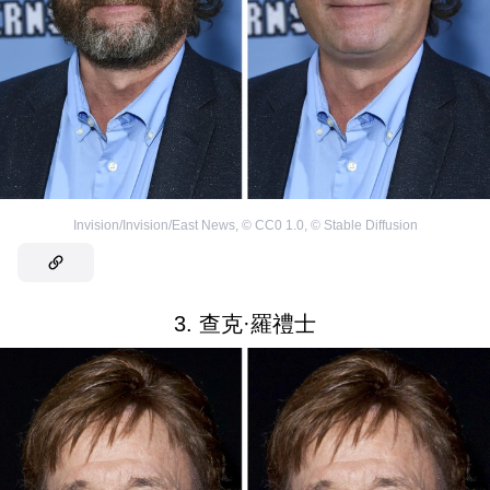
Invision/Invision/East News
,
©
CC0 1.0
,
©
Stable Diffusion
3. 查克·羅禮士