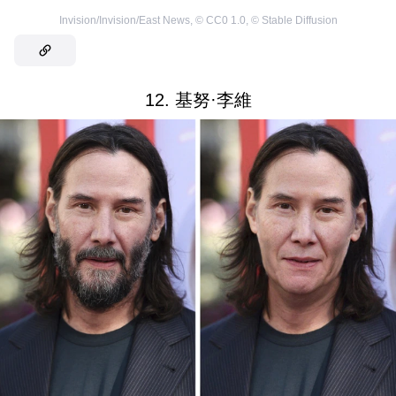
Invision/Invision/East News
,
©
CC0 1.0
,
©
Stable Diffusion
12. 基努·李維