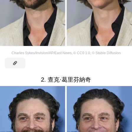
Charles Sykes/Invision/AP/East News
,
©
CC0 1.0
,
©
Stable Diffusion
2. 查克·葛里芬納奇