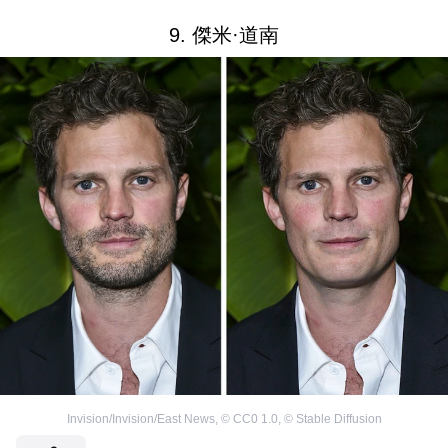
9. 傑米·道南
Invision/Invision/East News
,
©
CC0 1.0
,
©
Stable Diffusion