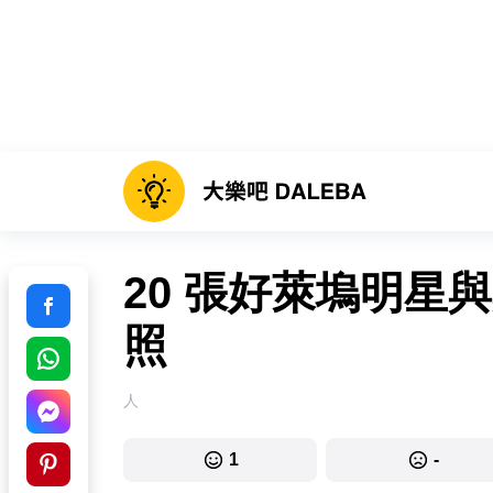
20 張好萊塢明星
照
人
1
-