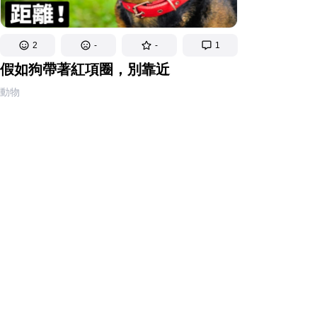
2
-
-
1
假如狗帶著紅項圈，別靠近
動物