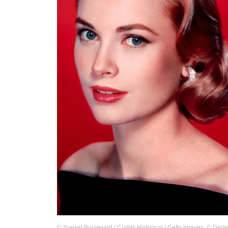
©
Sunset Boulevard / Corbis Historical / Getty Images
,
©
Geor