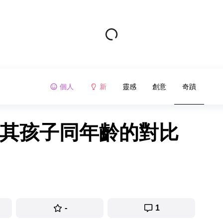
個人
新
靈感
創意
奇蹟
與其孩子同年齡的對比
-
1