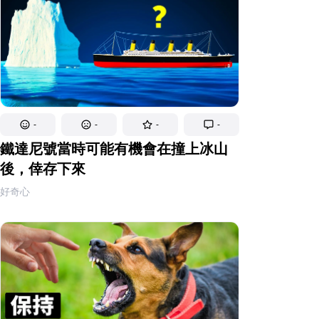
-
-
-
-
鐵達尼號當時可能有機會在撞上冰山
後，倖存下來
好奇心