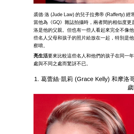
裘德·洛 (Jude Law) 的兒子拉弗帝 (Raf
當他為《GQ》雜誌拍攝時，兩者間的相似度更
洛是他的父親。但也有一些人看起來完全不像他們的名
些名人父母和孩子的照片給放在一起，特別是他
察唷。
亮生活
要來比較這些名人和他們的孩子在同一年
處與不同之處而驚訝不已。
1. 葛蕾絲·凱莉 (Grace Kelly) 和摩洛哥
歲