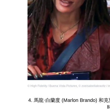
©
High Fidelity / Buena Vista Pictures
,
©
zoeisabellakravitz / 
4. 馬龍·白蘭度 (Marlon Brando) 和克