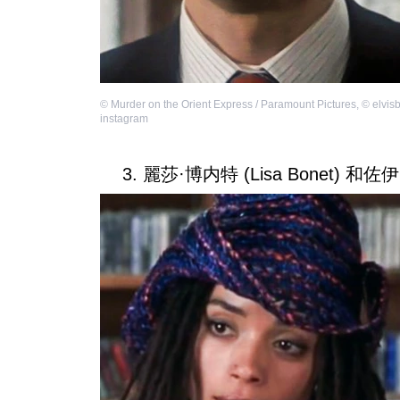
©
Murder on the Orient Express / Paramount Pictures
,
©
elvis
instagram
3. 麗莎·博内特 (Lisa Bonet) 和佐伊