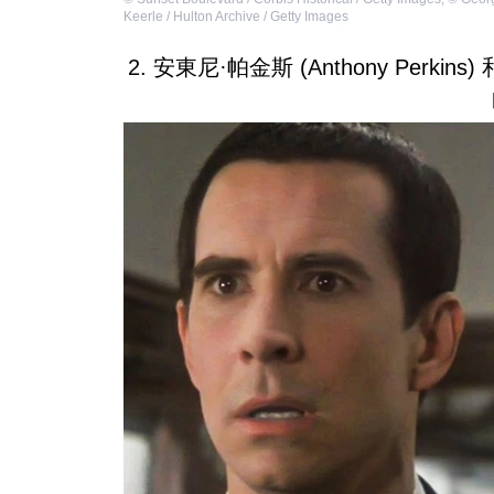
Keerle / Hulton Archive / Getty Images
2. 安東尼·帕金斯 (Anthony Perkins)