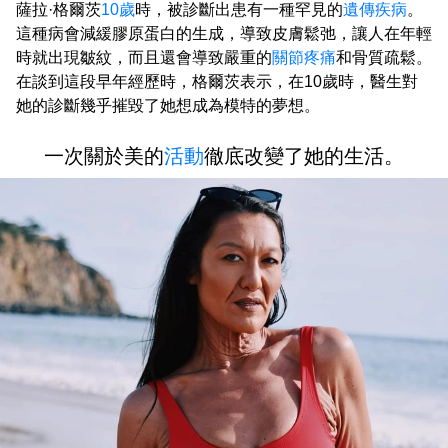
薩拉·格爾茨
10歲
時，被診斷出患有一種罕見的
遺傳疾病
。
這種病會減緩膠原蛋白的生成，導致皮膚鬆弛，讓人在年輕
時就出現皺紋，而且還會導致嚴重的
關節疼痛
和骨質疏鬆。
在談到這段早年經歷時，格爾茨表示，在10歲時，醫生對
她的診斷幾乎摧毀了她想成為模特的夢想。
一次關於美的
活動
徹底改變了她的生活。