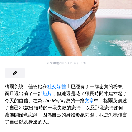
©
sarageurts / Instagram
格爾茨說，儘管她在
社交媒體
上已經有了一群忠實的粉絲，
而且還出演了一部
短片
，但她還是花了很長時間才建立起了
今天的自信。在為
The Mighty
寫的一篇
文章
中，格爾茨講述
了自己20歲出頭時的一段失敗的戀情，以及那段戀情如何
讓她開始意識到：因為自己的身體形象問題，我是怎樣傷害
了自己以及身邊的人。