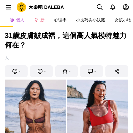
個人
新
心理學
小技巧與小訣竅
女孩小物
31歲皮膚皺成褶，這個高人氣模特魅力
何在？
人
-
-
-
-