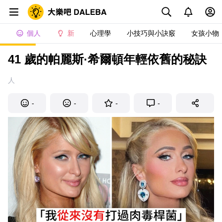
個人
新
心理學
小技巧與小訣竅
女孩小物
41 歲的帕麗斯·希爾頓年輕依舊的秘訣
人
-
-
-
-