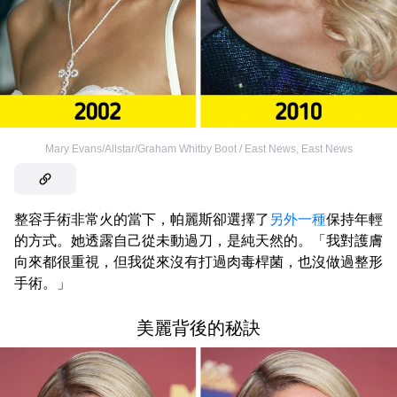
Mary Evans/Allstar/Graham Whitby Boot / East News
,
East News
整容手術非常火的當下，帕麗斯卻選擇了
另外一種
保持年輕
的方式。她透露自己從未動過刀，是純天然的。「我對護膚
向來都很重視，但我從來沒有打過肉毒桿菌，也沒做過整形
手術。」
美麗背後的秘訣