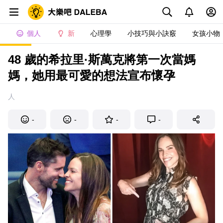
個人
新
心理學
小技巧與小訣竅
女孩小物
48 歲的希拉里·斯萬克將第一次當媽
媽，她用最可愛的想法宣布懷孕
人
-
-
-
-