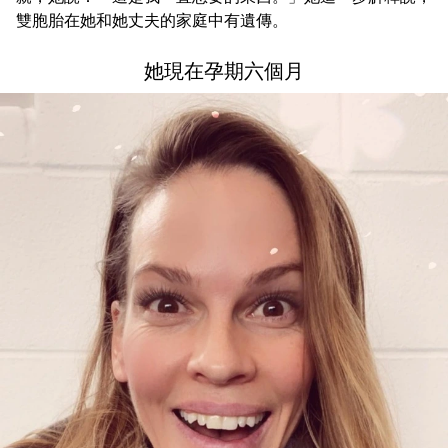
雙胞胎在她和她丈夫的家庭中有遺傳。
她現在孕期六個月