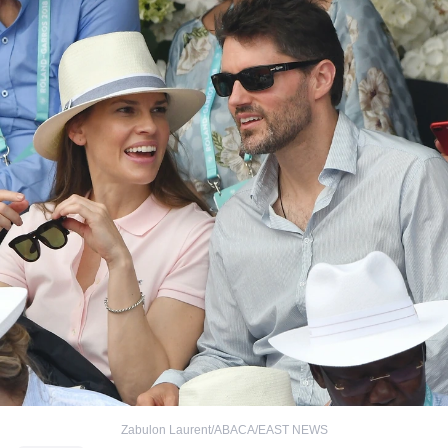
Zabulon Laurent/ABACA/EAST NEWS