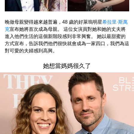
晚做母親變得越來越普遍，48 歲的好萊塢明星
希拉里·斯萬
克
宣布她將首次成為母親。 這位女演員對她和她的丈夫將
進入他們生活的這個新階段感到非常興奮。 她以最甜蜜的
方式宣布，告訴我們他們很快就會成為一家四口，我們為這
對可愛的夫婦感到高興。
她想當媽媽很久了