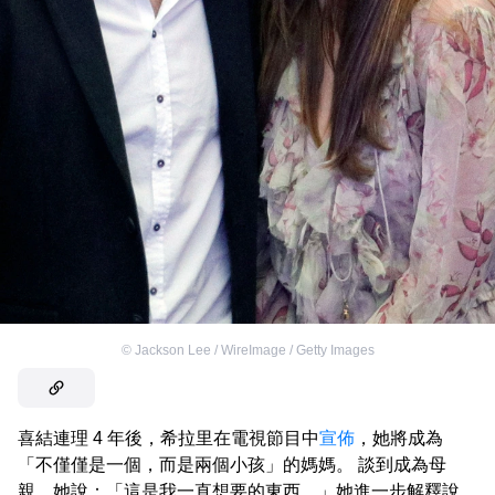
©
Jackson Lee / WireImage / Getty Images
喜結連理 4 年後，希拉里在電視節目中
宣佈
，她將成為
「不僅僅是一個，而是兩個小孩」的媽媽。 談到成為母
親，她說：「這是我一直想要的東西。」她進一步解釋說，