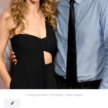
©
Gregg DeGuire / FilmMagic / Getty Images