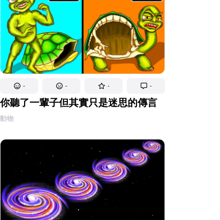
-
-
-
-
你聽了一輩子但其實只是迷思的傳言
動物