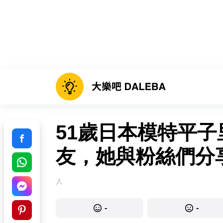
51歲日本模特平
友，她與粉絲們分
人
-
-