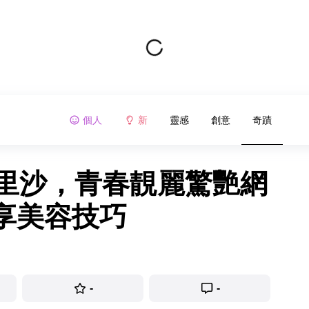
個人
新
靈感
創意
奇蹟
子里沙，青春靚麗驚艷網
享美容技巧
-
-