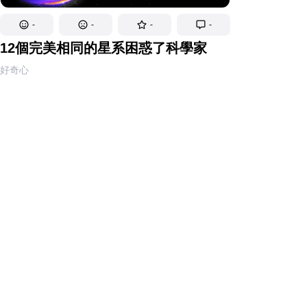
-
-
-
-
12個完美相同的星系困惑了科學家
好奇心