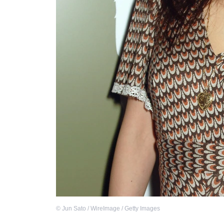
©
Jun Sato / WireImage / Getty Images