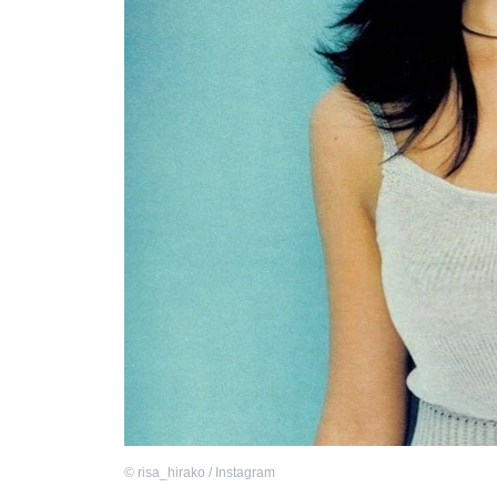
©
risa_hirako / Instagram