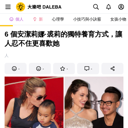
個人
新
心理學
小技巧與小訣竅
女孩小物
6 個安潔莉娜·裘莉的獨特養育方式，讓
人忍不住更喜歡她
人
-
-
-
-