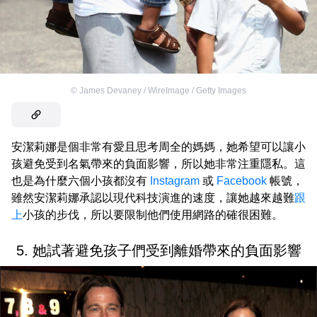
©
James Devaney / WireImage / Getty Images
安潔莉娜是個非常有愛且思考周全的媽媽，她希望可以讓小
孩避免受到名氣帶來的負面影響，所以她非常注重隱私。這
也是為什麼六個小孩都沒有
Instagram
或
Facebook
帳號，
雖然安潔莉娜承認以現代科技演進的速度，讓她越來越難
跟
上
小孩的步伐，所以要限制他們使用網路的確很困難。
5. 她試著避免孩子們受到離婚帶來的負面影響