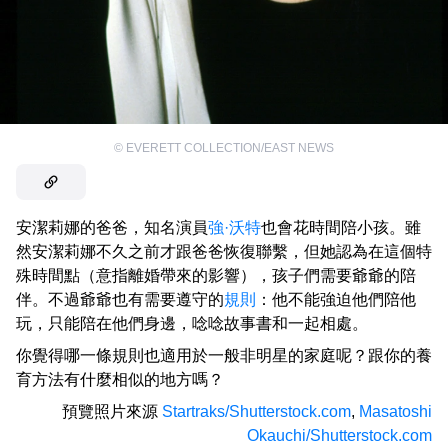
©
EVERETT COLLECTION/EAST NEWS
安潔莉娜的爸爸，知名演員
強·沃特
也會花時間陪小孩。雖
然安潔莉娜不久之前才跟爸爸恢復聯繫，但她認為在這個特
殊時間點（意指離婚帶來的影響），孩子們需要爺爺的陪
伴。不過爺爺也有需要遵守的
規則
：他不能強迫他們陪他
玩，只能陪在他們身邊，唸唸故事書和一起相處。
你覺得哪一條規則也適用於一般非明星的家庭呢？跟你的養
育方法有什麼相似的地方嗎？
預覽照片來源
Startraks/Shutterstock.com
,
Masatoshi
Okauchi/Shutterstock.com