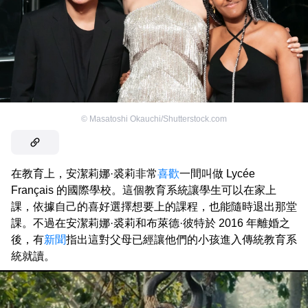
©
Masatoshi Okauchi/Shutterstock.com
在教育上，安潔莉娜·裘莉非常
喜歡
一間叫做 Lycée
Français 的國際學校。這個教育系統讓學生可以在家上
課，依據自己的喜好選擇想要上的課程，也能隨時退出那堂
課。不過在安潔莉娜·裘莉和布萊德·彼特於 2016 年離婚之
後，有
新聞
指出這對父母已經讓他們的小孩進入傳統教育系
統就讀。