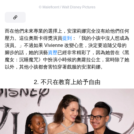
©
Maleficent / Walt Disney Pictures
而在他們未來專業的選擇上，安潔莉娜完全沒有給他們任何
壓力。這位奧斯卡得獎演員
提到
：「我的小孩中沒人想成為
演員。」不過如果 Vivienne 改變心意，決定要追隨父母的
腳步的話，她的演藝
資歷
已經非常精彩了，因為她曾在《黑
魔女：沉睡魔咒》中扮演小時候的奧蘿拉公主，當時除了她
以外，其他小孩都會害怕穿著戲服的安潔莉娜。
2. 不只在教育上給予自由