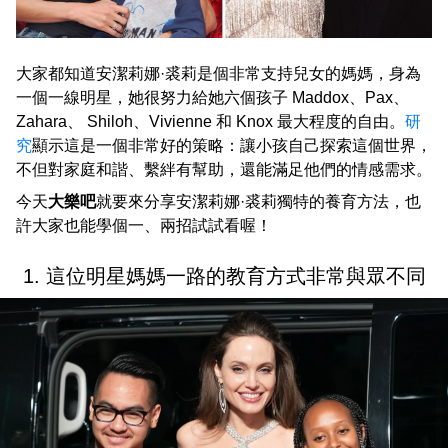
大家都知道安潔莉娜·裘莉是個非常支持兒女的媽媽，身為
一個一線明星，她很努力給她六個孩子 Maddox、Pax、
Zahara、 Shiloh、Vivienne 和 Knox 最大程度的自由。
研
究
顯示這是一個非常好的策略：讓小孩自己探索這個世界，
不但對家庭和諧、繫絆有幫助，還能滿足他們的情感需求。
今天
大樂吧
就要來分享安潔莉娜·裘莉獨特的養育方法，也
許大家也能學個一、兩招試試看喔！
1. 這位明星媽媽一路的教育方式非常與眾不同