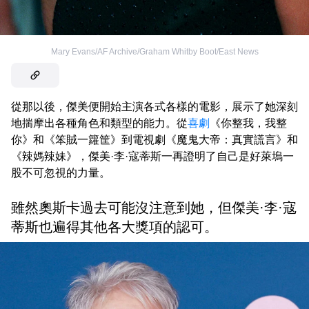
Mary Evans/AF Archive/Graham Whitby Boot/East News
從那以後，傑美便開始主演各式各樣的電影，展示了她深刻
地揣摩出各種角色和類型的能力。從
喜劇
《你整我，我整
你》和《笨賊一籮筐》到電視劇《魔鬼大帝：真實謊言》和
《辣媽辣妹》，傑美·李·寇蒂斯一再證明了自己是好萊塢一
股不可忽視的力量。
雖然奧斯卡過去可能沒注意到她，但傑美·李·寇
蒂斯也遍得其他各大獎項的認可。