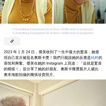
©
Everything Everywhere All at Once / AGBO and co-producers
,
©
Everything Everywhere All at Once / AGBO and co-producers
2023 年 1 月 24 日，傑美收到了一生中最大的驚喜，她發
現自己首次被提名奧斯卡獎！我們只能說她的反應是
純粹
的
喜悅和興奮。傑美在她的 Instagram 上寫道：「這就是驚喜
的模樣！」並分享了她的好朋友、奧斯卡獲獎製片人黛比·
奧本海默拍攝的幾張珍貴照片。