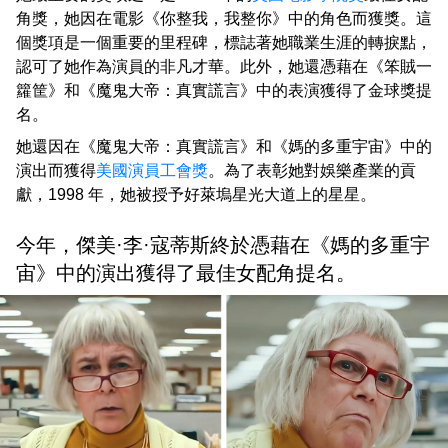
角獎，她因在電影《你整我，我整你》中的角色而獲獎。這
個獎項是一個重要的里程碑，標誌著她職業生涯的轉捩點，
認可了她作為演員的非凡才華。此外，她還憑藉在《笨賊一
籮筐》和《魔鬼大帝：真實謊言》中的表演獲得了金球獎提
名。
她還因在《魔鬼大帝：真實謊言》和《媽的多重宇宙》中的
演出而獲得
美國演員工會獎
。為了表彰她對娛樂產業的貢
獻，1998 年，她被授予好萊塢星光大道上的星星。
今年，傑美·李·寇蒂斯終於憑藉在《媽的多重宇
宙》中的演出獲得了最佳女配角提名。