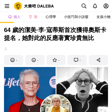
個人
新
心理學
小技巧與小訣竅
女孩小物
64 歲的潔美·李·寇蒂斯首次獲得奧斯卡
提名，她對此的反應著實珍貴無比
人
-
-
-
-