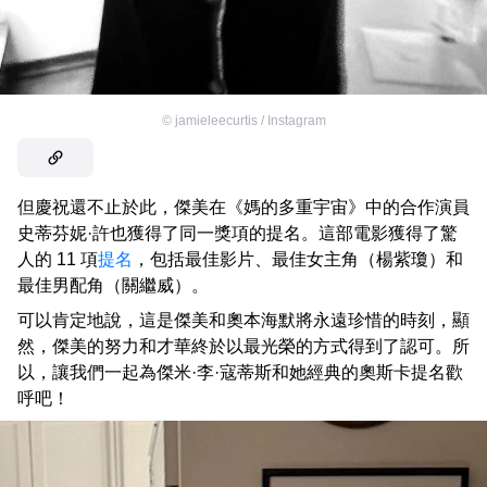
©
jamieleecurtis / Instagram
但慶祝還不止於此，傑美在《媽的多重宇宙》中的合作演員
史蒂芬妮·許也獲得了同一獎項的提名。這部電影獲得了驚
人的 11 項
提名
，包括最佳影片、最佳女主角（楊紫瓊）和
最佳男配角（關繼威）。
可以肯定地說，這是傑美和奧本海默將永遠珍惜的時刻，顯
然，傑美的努力和才華終於以最光榮的方式得到了認可。所
以，讓我們一起為傑米·李·寇蒂斯和她經典的奧斯卡提名歡
呼吧！