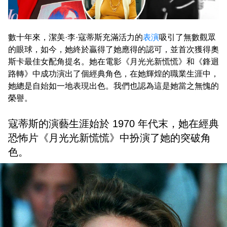
數十年來，潔美·李·寇蒂斯充滿活力的
表演
吸引了無數觀眾
的眼球，如今，她終於贏得了她應得的認可，並首次獲得奧
斯卡最佳女配角提名。她在電影《月光光新慌慌》和《鋒迴
路轉》中成功演出了個經典角色，在她輝煌的職業生涯中，
她總是自始如一地表現出色。我們也認為這是她當之無愧的
榮譽。
寇蒂斯的演藝生涯始於 1970 年代末，她在經典
恐怖片《月光光新慌慌》中扮演了她的突破角
色。