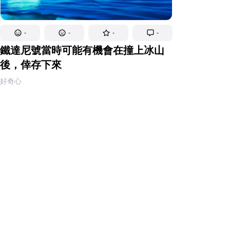
-
-
-
-
鐵達尼號當時可能有機會在撞上冰山
後，倖存下來
好奇心