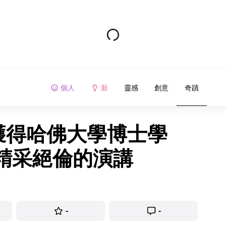
個人
新
靈感
創意
奇蹟
克獲得哈佛大學博士學
精采絕倫的演講
-
-