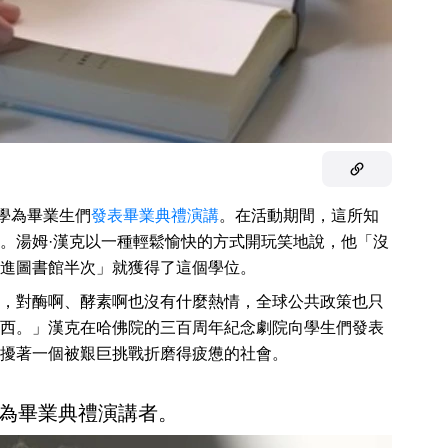
大學為畢業生們
發表
畢業典禮演講
。在活動期間，這所知
。湯姆·漢克以一種輕鬆愉快的方式開玩笑地說，他「沒
進圖書館半次」就獲得了這個學位。
，對酶啊、酵素啊也沒有什麼熱情，全球公共政策也只
西。」漢克在哈佛院的三百周年紀念劇院向學生們發表
擾著一個被艱巨挑戰折磨得疲憊的社會。
為畢業典禮演講者。