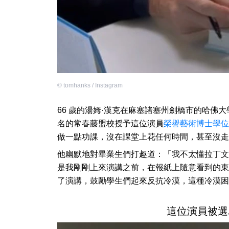
©
tomhanks / Instagram
66 歲的湯姆·漢克在麻塞諸塞州劍橋市的哈佛
名的常春藤盟校授予這位演員
榮譽藝術博士學位
做一點功課，沒在課堂上花任何時間，甚至沒走
他幽默地對畢業生們打趣道：「我不太懂拉丁文
是我剛剛上來演講之前，在報紙上隨意看到的東
了演講，鼓勵學生們起來反抗冷漠，這種冷漠困
這位演員被選