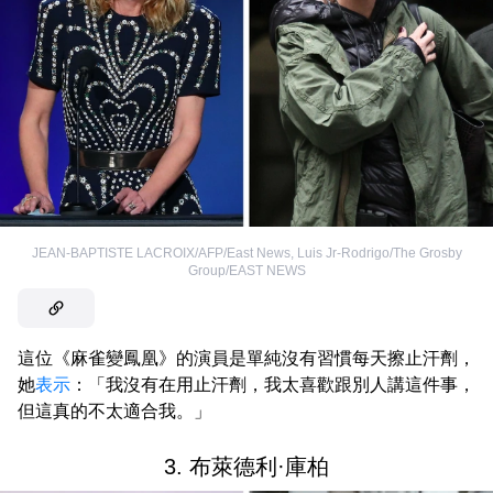
JEAN-BAPTISTE LACROIX/AFP/East News
,
Luis Jr-Rodrigo/The Grosby
Group/EAST NEWS
這位《麻雀變鳳凰》的演員是單純沒有習慣每天擦止汗劑，
她
表示
：「我沒有在用止汗劑，我太喜歡跟別人講這件事，
但這真的不太適合我。」
3. 布萊德利·庫柏