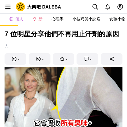
個人
新
心理學
小技巧與小訣竅
女孩小物
7 位明星分享他們不再用止汗劑的原因
人
-
-
-
-