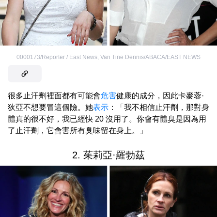
0000173/Reporter / East News
,
Van Tine Dennis/ABACA/EAST NEWS
很多止汗劑裡面都有可能會
危害
健康的成分，因此卡麥蓉·
狄亞不想要冒這個險。她
表示
：「我不相信止汗劑，那對身
體真的很不好，我已經快 20 沒用了。你會有體臭是因為用
了止汗劑，它會害所有臭味留在身上。」
2. 茱莉亞·羅勃茲