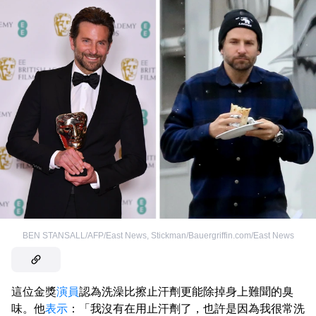
BEN STANSALL/AFP/East News
,
Stickman/Bauergriffin.com/East News
這位金獎
演員
認為洗澡比擦止汗劑更能除掉身上難聞的臭
味。他
表示
：「我沒有在用止汗劑了，也許是因為我很常洗