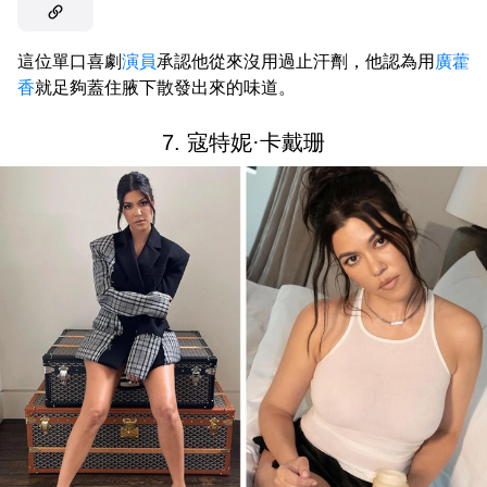
這位單口喜劇
演員
承認他從來沒用過止汗劑，他認為用
廣藿
香
就足夠蓋住腋下散發出來的味道。
7. 寇特妮·卡戴珊