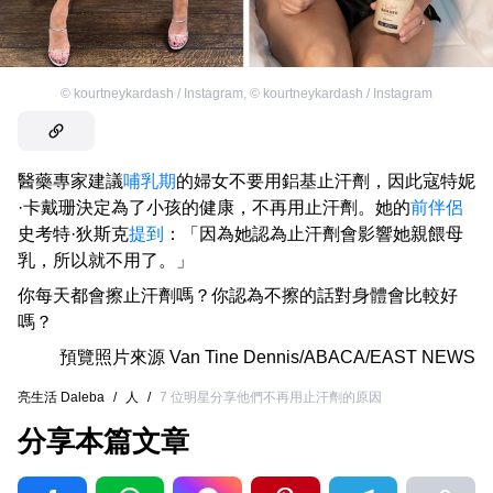
©
kourtneykardash / Instagram
,
©
kourtneykardash / Instagram
醫藥專家建議
哺乳期
的婦女不要用鋁基止汗劑，因此寇特妮
·卡戴珊決定為了小孩的健康，不再用止汗劑。她的
前伴侶
史考特·狄斯克
提到
：「因為她認為止汗劑會影響她親餵母
乳，所以就不用了。」
你每天都會擦止汗劑嗎？你認為不擦的話對身體會比較好
嗎？
預覽照片來源
Van Tine Dennis/ABACA/EAST NEWS
亮生活 Daleba
/
人
/
7 位明星分享他們不再用止汗劑的原因
分享本篇文章