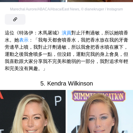
Marechal Aurore/ABACA/Abaca/East News
,
©
dianekruger / Instagram
這位《特洛伊：木馬屠城》
演員
對止汗劑過敏，所以她噴香
水。她
表示
：「我每天都會噴香水，我把香水放在我的牙膏
旁邊早上噴，我對止汗劑過敏，所以我會把香水噴在腋下，
運動之後我會噴多一點，但沒錯，運動完我的身上會臭，但
我喜歡跟大家分享我不完美和脆弱的一部分，我對追求年輕
和完美沒有興趣。」
5. Kendra Wilkinson