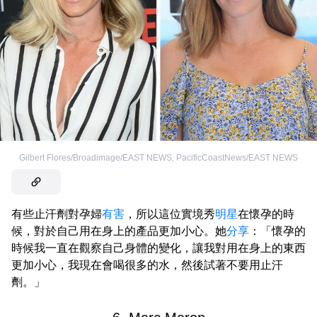
Gilbert Flores/Broadimage/EAST NEWS
,
PacificCoastNews/EAST NEWS
有些止汗劑對孕婦
有害
，所以這位實境秀
明星
在懷孕的時
候，對於自己用在身上的產品更加小心。她
分享
：「懷孕的
時候我一直在觀察自己身體的變化，讓我對用在身上的東西
更加小心，我現在會喝很多的水，然後試著不要用止汗
劑。」