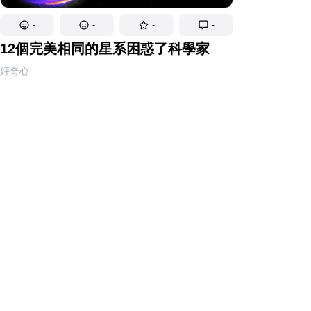
-
-
-
-
12個完美相同的星系困惑了科學家
好奇心