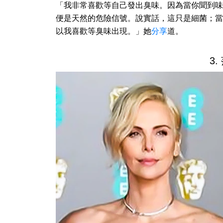
「我非常喜歡等自己發出臭味。因為當你聞到味
便是天然的危險信號。說實話，這只是細菌；當
以我喜歡等臭味出現。」她
分享
道。
3