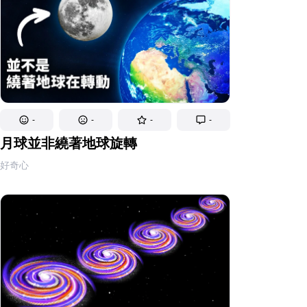
-
-
-
-
月球並非繞著地球旋轉
好奇心