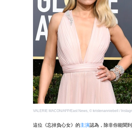
VALERIE MACON/AFP/East News
,
©
kristenanniebell / Insta
這位《忘掉負心女》的
主演
認為，除非你能聞到