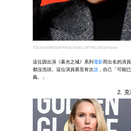
TOLGA AKMEN/AFP/East News
,
DFY/KCS/East News
這位因出演《暮光之城》系列
電影
而出名的演員
都沒洗頭。這位演員甚至有次
說
，自己「可能已
義。」
2. 