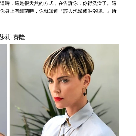
道時，這是很天然的方式，在告訴你，你得洗澡了。這
你身上有細菌時，你就知道『該去泡澡或淋浴囉。』所
. 莎莉·賽隆