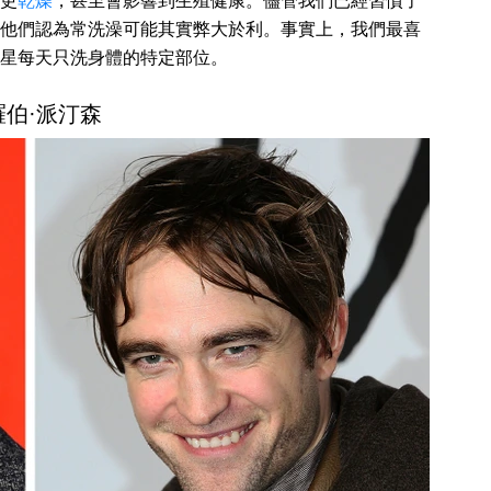
更
乾燥
，甚至會影響到生殖健康。儘管我們已經習慣了
他們認為常洗澡可能其實弊大於利。事實上，我們最喜
星每天只洗身體的特定部位。
 羅伯·派汀森