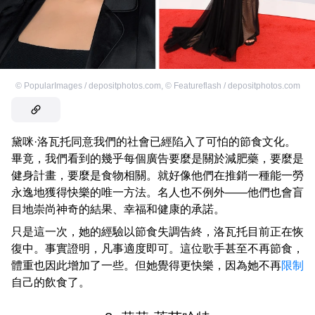
©
PopularImages / depositphotos.com
,
©
Featureflash / depositphotos.com
黛咪·洛瓦托同意我們的社會已經陷入了可怕的節食文化。
畢竟，我們看到的幾乎每個廣告要麼是關於減肥藥，要麼是
健身計畫，要麼是食物相關。就好像他們在推銷一種能一勞
永逸地獲得快樂的唯一方法。名人也不例外——他們也會盲
目地崇尚神奇的結果、幸福和健康的承諾。
只是這一次，她的經驗以節食失調告終，洛瓦托目前正在恢
復中。事實證明，凡事適度即可。這位歌手甚至不再節食，
體重也因此增加了一些。但她覺得更快樂，因為她不再
限制
自己的飲食了。