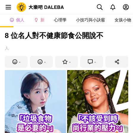
個人
新
心理學
小技巧與小訣竅
女孩小物
8 位名人對不健康節食公開說不
人
-
-
-
-