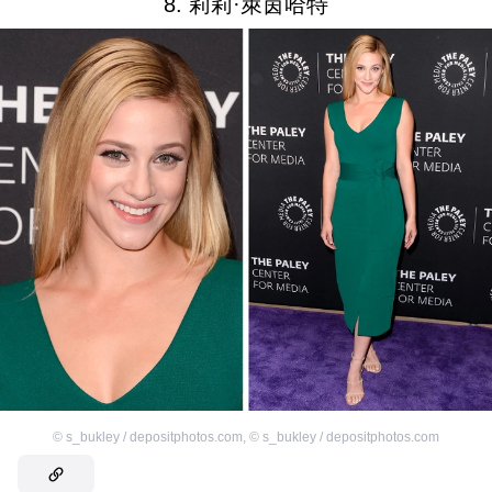
8. 莉莉·萊茵哈特
©
s_bukley / depositphotos.com
,
©
s_bukley / depositphotos.com