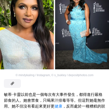
©
mindykaling / Instagram
,
©
s_bukley / depositphotos.com
敏蒂·卡靈以前也是一個每次有大事件發生，都得進行嚴格
節食的人。她會禁食，只喝果汁排毒等等。但這對她毫無作
用。她不但沒有看起來更好更
健康
，反而處於一種糟糕的狀