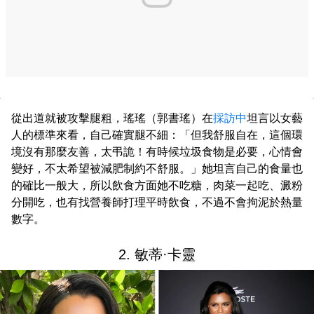
從出道就被攻擊腿粗，瑤瑤（郭書瑤）在
採訪中
坦言以女藝
人的標準來看，自己確實腿不細：「但我舒服自在，這個環
境沒有那麼友善，太弔詭！有時候垃圾食物是必要，心情會
變好，不太希望被減肥制約不舒服。」她坦言自己的食量也
的確比一般大，所以飲食方面她不吃糖，肉菜一起吃、澱粉
分開吃，也有找營養師打理平時飲食，不過不會拘泥於熱量
數字。
2. 敏蒂·卡靈