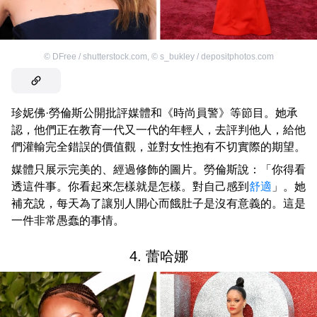
©
DFree / shutterstock.com
,
©
s_bukley / depositphotos.com
珍妮佛·勞倫斯公開批評媒體和《時尚員警》等節目。她承
認，他們正在教育一代又一代的年輕人，去評判他人，給他
們灌輸完全錯誤的價值觀，並對女性抱有不切實際的期望。
媒體只展示完美的、經過修飾的圖片。勞倫斯說：「你得看
透這件事。你看起來怎樣就是怎樣。對自己感到
舒適
」。她
補充說，每天為了讓別人開心而餓肚子是沒有意義的。這是
一件非常愚蠢的事情。
4. 蕾哈娜