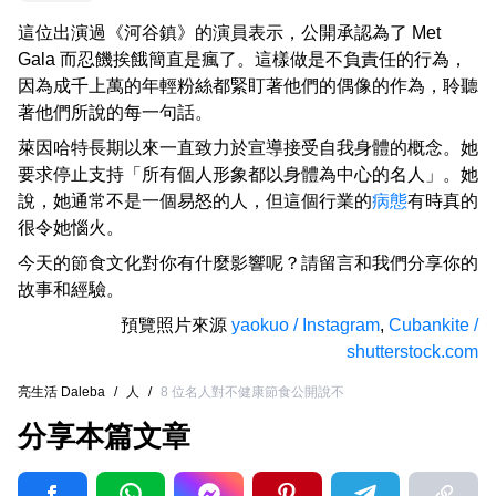
這位出演過《河谷鎮》的演員表示，公開承認為了 Met
Gala 而忍饑挨餓簡直是瘋了。這樣做是不負責任的行為，
因為成千上萬的年輕粉絲都緊盯著他們的偶像的作為，聆聽
著他們所說的每一句話。
萊因哈特長期以來一直致力於宣導接受自我身體的概念。她
要求停止支持「所有個人形象都以身體為中心的名人」。她
說，她通常不是一個易怒的人，但這個行業的
病態
有時真的
很令她惱火。
今天的節食文化對你有什麼影響呢？請留言和我們分享你的
故事和經驗。
預覽照片來源
yaokuo / Instagram
,
Cubankite /
shutterstock.com
亮生活 Daleba
/
人
/
8 位名人對不健康節食公開說不
分享本篇文章