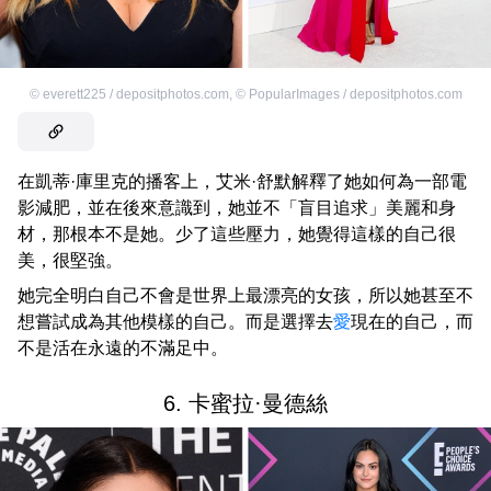
©
everett225 / depositphotos.com
,
©
PopularImages / depositphotos.com
在凱蒂·庫里克的播客上，艾米·舒默解釋了她如何為一部電
影減肥，並在後來意識到，她並不「盲目追求」美麗和身
材，那根本不是她。少了這些壓力，她覺得這樣的自己很
美，很堅強。
她完全明白自己不會是世界上最漂亮的女孩，所以她甚至不
想嘗試成為其他模樣的自己。而是選擇去
愛
現在的自己，而
不是活在永遠的不滿足中。
6. 卡蜜拉·曼德絲