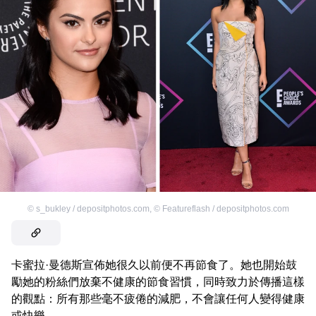
©
s_bukley / depositphotos.com
,
©
Featureflash / depositphotos.com
卡蜜拉·曼德斯宣佈她很久以前便不再節食了。她也開始鼓
勵她的粉絲們放棄不健康的節食習慣，同時致力於傳播這樣
的觀點：所有那些毫不疲倦的減肥，不會讓任何人變得健康
或快樂。