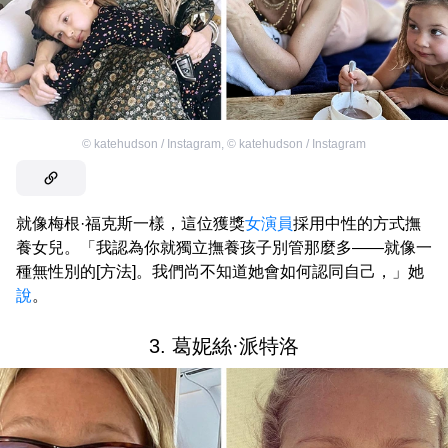
©
katehudson / Instagram
,
©
katehudson / Instagram
就像梅根·福克斯一樣，這位獲獎
女演員
採用中性的方式撫
養女兒。「我認為你就獨立撫養孩子別管那麼多——就像一
種無性別的[方法]。我們尚不知道她會如何認同自己，」她
說
。
3. 葛妮絲·派特洛