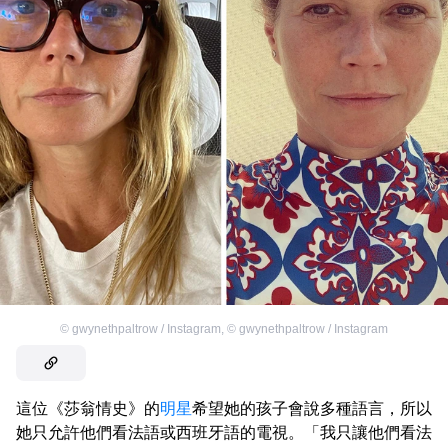
©
gwynethpaltrow / Instagram
,
©
gwynethpaltrow / Instagram
這位《莎翁情史》的
明星
希望她的孩子會說多種語言，所以
她只允許他們看法語或西班牙語的電視。「我只讓他們看法