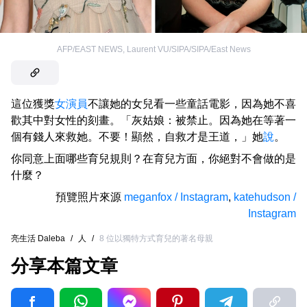
AFP/EAST NEWS
,
Laurent VU/SIPA/SIPA/East News
這位獲獎
女演員
不讓她的女兒看一些童話電影，因為她不喜
歡其中對女性的刻畫。「灰姑娘：被禁止。因為她在等著一
個有錢人來救她。不要！顯然，自救才是王道，」她
說
。
你同意上面哪些育兒規則？在育兒方面，你絕對不會做的是
什麼？
預覽照片來源
meganfox / Instagram
,
katehudson /
Instagram
亮生活 Daleba
/
人
/
8 位以獨特方式育兒的著名母親
分享本篇文章