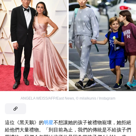
ANGELA WEISS/AFP/East News
,
©
milalkunis / Instagram
這位《黑天鵝》的
明星
不想讓她的孩子被禮物寵壞，她拒絕
給他們大量禮物。「到目前為止，我們的傳統是不給孩子們