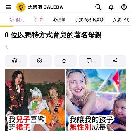
個人
新
心理學
小技巧與小訣竅
女孩小物
8 位以獨特方式育兒的著名母親
人
-
-
-
-