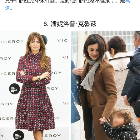
兒子們的生活帶來什麼。這對他們的性格不健康，」她
寫
道
。
6. 潘妮洛普·克魯茲