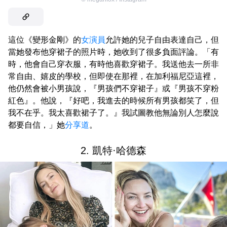
這位《變形金剛》的
女演員
允許她的兒子自由表達自己，但
當她發布他穿裙子的照片時，她收到了很多負面評論。「有
時，他會自己穿衣服，有時他喜歡穿裙子。我送他去一所非
常自由、嬉皮的學校，但即使在那裡，在加利福尼亞這裡，
他仍然會被小男孩說，『男孩們不穿裙子』或『男孩不穿粉
紅色』。他說，『好吧，我進去的時候所有男孩都笑了，但
我不在乎。我太喜歡裙子了。』我試圖教他無論別人怎麼說
都要自信，」她
分享道
。
2. 凱特·哈德森