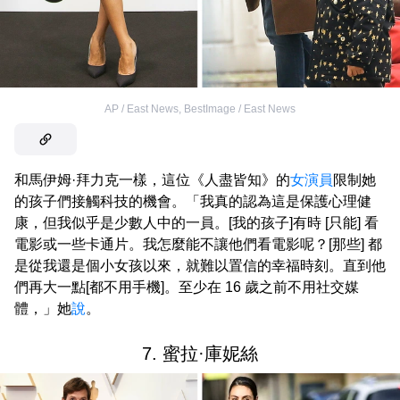
AP / East News
,
BestImage / East News
和馬伊姆·拜力克一樣，這位《人盡皆知》的
女演員
限制她
的孩子們接觸科技的機會。「我真的認為這是保護心理健
康，但我似乎是少數人中的一員。[我的孩子]有時 [只能] 看
電影或一些卡通片。我怎麼能不讓他們看電影呢？[那些] 都
是從我還是個小女孩以來，就難以置信的幸福時刻。直到他
們再大一點[都不用手機]。至少在 16 歲之前不用社交媒
體，」她
說
。
7. 蜜拉·庫妮絲