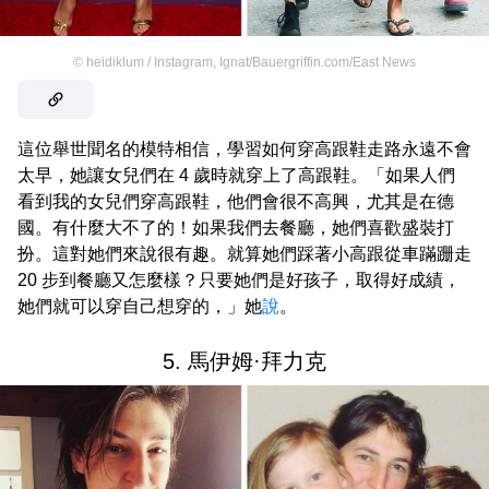
©
heidiklum / Instagram
,
Ignat/Bauergriffin.com/East News
這位舉世聞名的模特相信，學習如何穿高跟鞋走路永遠不會
太早，她讓女兒們在 4 歲時就穿上了高跟鞋。「如果人們
看到我的女兒們穿高跟鞋，他們會很不高興，尤其是在德
國。有什麼大不了的！如果我們去餐廳，她們喜歡盛裝打
扮。這對她們來說很有趣。就算她們踩著小高跟從車蹣跚走
20 步到餐廳又怎麼樣？只要她們是好孩子，取得好成績，
她們就可以穿自己想穿的，」她
說
。
5. 馬伊姆·拜力克