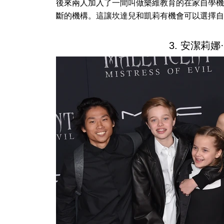
後來兩人加入了一間叫做樂維教育的在家自學機
斷的機構。這讓坎達兒和凱莉有機會可以選擇自
3. 安潔莉