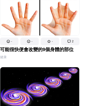
-
-
-
2
可能很快便會改變的9個身體的部位
健康