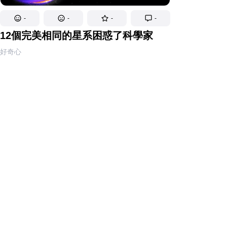
-
-
-
-
12個完美相同的星系困惑了科學家
好奇心