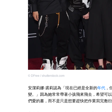
©
DFree / shutterstock.com
安潔莉娜·裘莉認為「現在已經是全新的
年代
，
變。」因為她常常帶著小孩飛來飛去，希望可以
們愛的書，而不是只是想要趕快把作業寫完敷衍