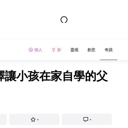
個人
新
靈感
創意
奇蹟
選擇讓小孩在家自學的父
-
-