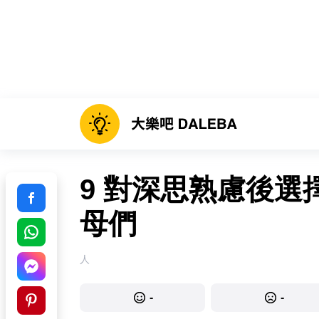
9 對深思熟慮後
母們
人
-
-