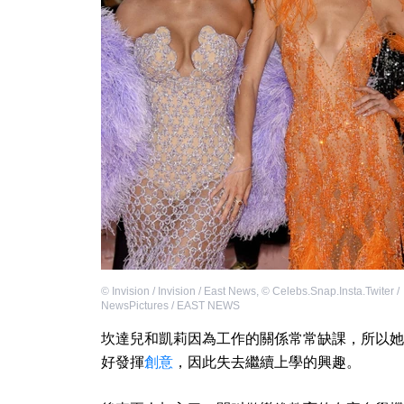
©
Invision / Invision / East News
,
©
Celebs.Snap.Insta.Twiter /
NewsPictures / EAST NEWS
坎達兒和凱莉因為工作的關係常常缺課，所以她
好發揮
創意
，因此失去繼續上學的興趣。