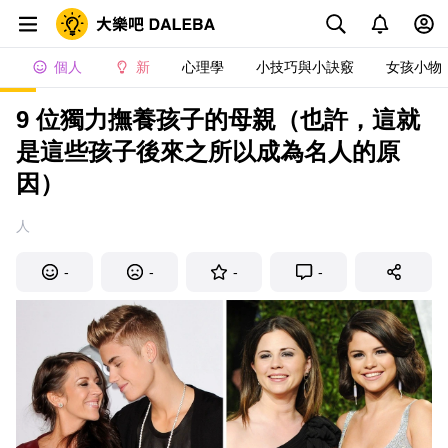
個人
新
心理學
小技巧與小訣竅
女孩小物
9 位獨力撫養孩子的母親（也許，這就
是這些孩子後來之所以成為名人的原
因）
人
-
-
-
-