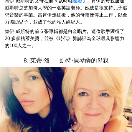
肯伊·威斯特的父母在他 3 歲時就
離婚
了。肯伊的母親唐達·
威斯特是芝加哥大學的一名英語老師。她總是很支持兒子追
求音樂的事業。當肯伊走紅後，他的母親便停止工作，以全
力協助兒子，並成了他的私人經紀人。
肯伊·威斯特的前 6 張專輯都是白金唱片。這位歌手獲得了
20 多個格萊美獎，並被《時代》雜誌評為全球最具影響力
的100人之一。
8. 茱蒂·洛 — 凱特·貝琴薩的母親