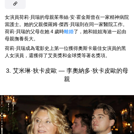
女演員荷莉·貝瑞的母親茱蒂絲·安·霍金斯曾在一家精神病院
當護士。她的父親傑羅姆·傑西·貝瑞則在同一家醫院工作。
荷莉·貝瑞的父母在她 4 歲時
離婚
了，她和姐姐海迪一起由
母親撫養長大。
荷莉·貝瑞成為電影史上第一位獲得奧斯卡最佳女演員的黑
人女演員，還獲得了艾美獎和金球獎等著名獎項。
3. 艾米琳·狄卡皮歐 — 李奧納多·狄卡皮歐的母
親