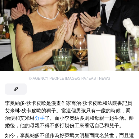
©
AGENCY PEOPLE IMAGE/SIPA / EAST NEWS
李奧納多·狄卡皮歐是漫畫作家喬治·狄卡皮歐和法院書記員
艾米琳·狄卡皮歐的獨子。當這個男孩只有一歲的時候，喬
治便和艾米琳
分手
了。而小李奧納多則和母親一起生活。離
婚後，他的母親不得不多打幾份工來養活自己和兒子。
如今，李奧納多不僅作為好萊塢大明星而聞名於世，而且還