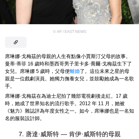
©
AP / EAST NEWS
席琳娜·戈梅茲的母親的人生有點像小賈斯汀父母的故事。
曼蒂·蒂菲 16 歲時和墨西哥男子里卡多·喬爾·戈梅茲生下了
女兒。席琳娜 5 歲時，父母便
離婚
了。這位未來之星的母
親是一位戲劇演員。她獨力撫養女兒，並鼓勵她成為一名歌
手。
席琳娜·戈梅茲在為迪士尼拍了幾部電視劇後走紅。17 歲
時，她成了世界知名的流行歌手。2012 年 11 月，她被
《魅力》雜誌評為年度女性之一。如今，席琳娜也是一名知
名的服裝設計師。
7. 唐達·威斯特 — 肯伊·威斯特的母親