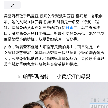
美國流行歌手瑪麗亞·凱莉的母親派翠西亞·嘉莉是一名歌劇
家。她的父親阿爾弗雷德·羅伊·凱莉是一名空中導航工程
師。瑪麗亞的父母在她三歲的時候便
離婚
了。為了養家糊
口，派翠西亞只得打兩份工。對於小瑪麗亞來說，她的母親
便是她從小的榜樣，鼓勵著她成為一名歌手。
如今，瑪麗亞不僅是 5 項格萊美獎的得主，而且還是一名
女演員兼慈善家。她是紐約郊區一個兒童夏令營的聯合創始
人，該夏令營協助貧困地區的兒童學習藝術。這位歌手還經
常向幫助重病兒童的慈善基金會募捐和捐款。
5. 帕蒂·瑪麗特 — 小賈斯汀的母親