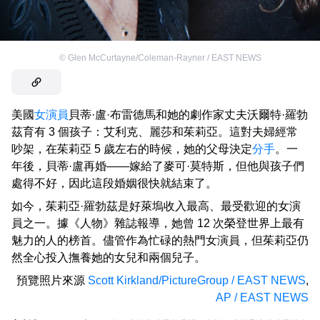
©
Glen McCurtayne/Coleman-Rayner / EAST NEWS
美國
女演員
貝蒂·盧·布雷德馬和她的劇作家丈夫沃爾特·羅勃
茲育有 3 個孩子：艾利克、麗莎和茱莉亞。這對夫婦經常
吵架，在茱莉亞 5 歲左右的時候，她的父母決定
分手
。一
年後，貝蒂·盧再婚——嫁給了麥可·莫特斯，但他與孩子們
處得不好，因此這段婚姻很快就結束了。
如今，茱莉亞·羅勃茲是好萊塢收入最高、最受歡迎的女演
員之一。據《人物》雜誌報導，她曾 12 次榮登世界上最有
魅力的人的榜首。儘管作為忙碌的熱門女演員，但茱莉亞仍
然全心投入撫養她的女兒和兩個兒子。
預覽照片來源
Scott Kirkland/PictureGroup / EAST NEWS
,
AP / EAST NEWS