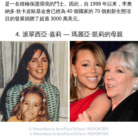
是一名積極保護環境的鬥士。因此，自 1998 年以來，李奧
納多·狄卡皮歐基金會已經為 40 個國家的 70 個創新生態項
目的發展捐贈了超過 3000 萬美元。
4. 派翠西亞·嘉莉 — 瑪麗亞·凱莉的母親
©
Wiese/face to face/FaceToFace / REPORTER
,
©
Wiese/face to face/FaceToFace / REPORTER