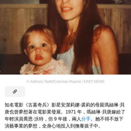
©
Anthony Taafe/Coleman-Rayner / EAST NEWS
知名電影《古墓奇兵》影星安潔莉娜·裘莉的母親瑪絲琳·貝
唐也曾夢想著在電影業發展。1971 年，瑪絲琳·貝唐嫁給了
年輕演員喬恩·沃特，但 9 年後，兩人
分手
。她不得不放下
演藝事業的夢想，全身心地投入到撫養孩子中。