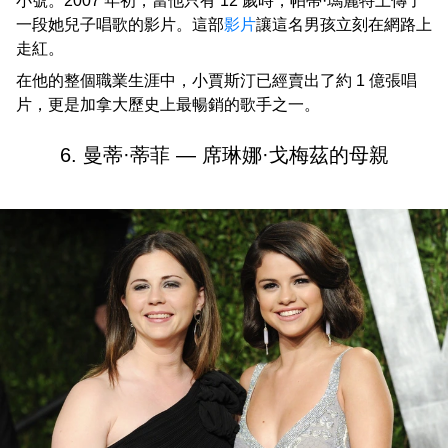
小號。2007 年初，當他只有 12 歲時，帕蒂·瑪麗特上傳了
一段她兒子唱歌的影片。這部
影片
讓這名男孩立刻在網路上
走紅。
在他的整個職業生涯中，小賈斯汀已經賣出了約 1 億張唱
片，更是加拿大歷史上最暢銷的歌手之一。
6. 曼蒂·蒂菲 — 席琳娜·戈梅茲的母親