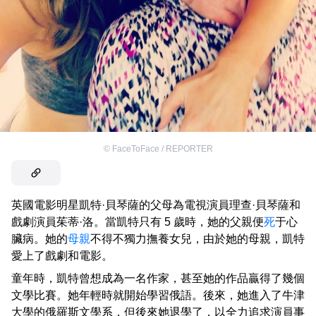
©
FaceToFace / REPORTER
英國電影明星凱特·貝琴薩的父母為電視演員理查·貝琴薩和
戲劇演員茱蒂·洛。當凱特只有 5 歲時，她的父親便
死
于心
臟病。她的
母親
不得不獨力撫養女兒，由於她的母親，凱特
愛上了戲劇和電影。
童年時，凱特曾想成為一名作家，甚至她的作品贏得了幾個
文學比賽。她年輕時就開始學習俄語。後來，她進入了牛津
大學的俄羅斯文學系，但後來她退學了，以全力追求演員事