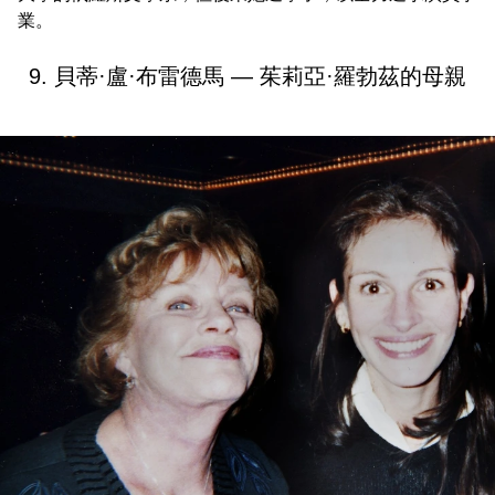
業。
9. 貝蒂·盧·布雷德馬 — 茱莉亞·羅勃茲的母親