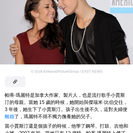
©
Scott Kirkland/PictureGroup / EAST NEWS
帕蒂·瑪麗特是加拿大作家、製片人，也是流行歌手小賈斯
汀的母親。當她 15 歲的時候，她開始與傑瑞米·比伯交往，
3 年後，她生下了小賈斯汀。孩子出生後不久，這對夫婦便
離婚
了，瑪麗特不得不獨力撫養她的兒子。
當小賈斯汀還是個孩子的時候，他學了鋼琴、打鼓、吉他和