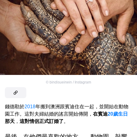
©
bindisueirwin / Instagram
錢德勒於
2018
年搬到澳洲跟賓迪住在一起，並開始在動物
園工作。這對夫婦結婚的謠言開始傳開，
在賓迪
20歲生日
那天
，
這對情侶正式訂婚了
。
最後，在他們最喜歡的地方——動物園，敲響