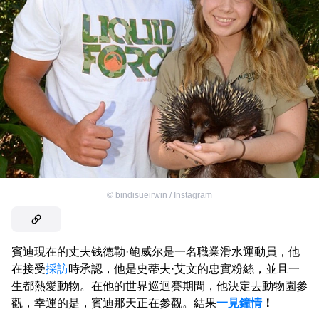
©
bindisueirwin / Instagram
賓迪現在的丈夫钱德勒·鲍威尔是一名職業滑水運動員，他
在接受
採訪
時承認，他是史蒂夫·艾文的忠實粉絲，並且一
生都熱愛動物。在他的世界巡迴賽期間，他決定去動物園參
觀，幸運的是，賓迪那天正在參觀。結果
一見鐘情
！