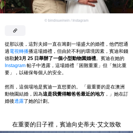
©
bindisueirwin / Instagram
從那以後，這對夫婦一直在籌劃一場盛大的婚禮，他們想通
過
電視轉播
播這場婚禮，但由於不利的環境因素，賓迪和錢
德勒
於3月 25 日舉辦了一個小型動物園婚禮
。賓迪在她的
Instagram
帖子中透露，這場婚禮「困難重重」但「無比重
要」，以確保每個人的安全。
然而，這個場地是賓迪一直想要的。 「最重要的是在澳洲
動物園結婚，因為
這是我覺得離爸爸最近的地方
，」她在訂
婚後
透露
了她的計劃。
在重要的日子裡，賓迪向史蒂夫·艾文致敬