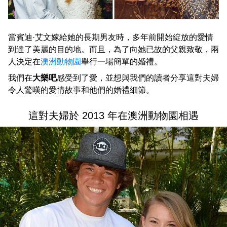
當賓迪·艾文嫁給她的長期男友時，多年前開始綻放的愛情
到達了美麗的目的地。而且，為了向她已故的父親致敬，兩
人決定在
澳洲動物園
舉行一場簡單的婚禮。
我們在
大樂吧
感受到了愛，並想與我們的讀者分享這對夫婦
令人驚嘆的愛情故事和他們的婚禮細節。
這對夫婦於 2013 年在澳洲動物園相遇