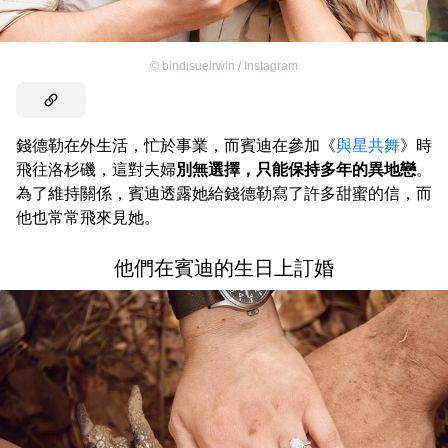
©
bindisueirwin / Instagram
錢德勒在外生活，忙於事業，而賓迪在參加《
與星共舞
》時
飛往洛杉磯，這對夫婦
別無選擇，只能保持多年的異地戀
。
為了維持關係，賓迪透露她給錢德勒寫了許多甜蜜的信，而
他也常常飛來見她。
他們在賓迪的生日上訂婚