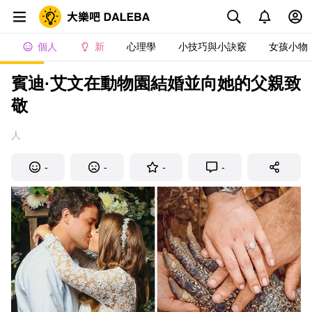
個人
新
心理學
小技巧與小訣竅
女孩小物
賓迪·艾文在動物園結婚並向她的父親致
敬
人
-
-
-
-