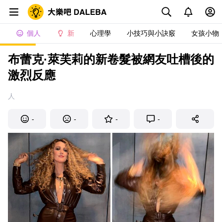
個人
新
心理學
小技巧與小訣竅
女孩小物
布蕾克·萊芙莉的新卷髮被網友吐槽後的
激烈反應
人
-
-
-
-