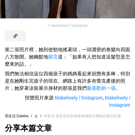
©
blakelively / Instagram
第二張照片裡，她則使勁地搖著頭，一頭濃密的卷髮向四面
八方散開。她幽默地
留言
道：「如果有人想知道這髮型是怎
麼來的話。」
我們無法相信這位四個孩子的媽媽看起來狀態有多棒，特別
是在她剛生完孩子的現在。網路上有許多布蕾克產後的照
片，她穿著泳裝展示身材的那張是我們
最喜歡的一張
。
預覽照片來源
blakelively / Instagram
,
blakelively /
Instagram
亮生活 Daleba
/
人
/
布蕾克·萊芙莉的新卷髮被網友吐槽後的激烈反應
分享本篇文章