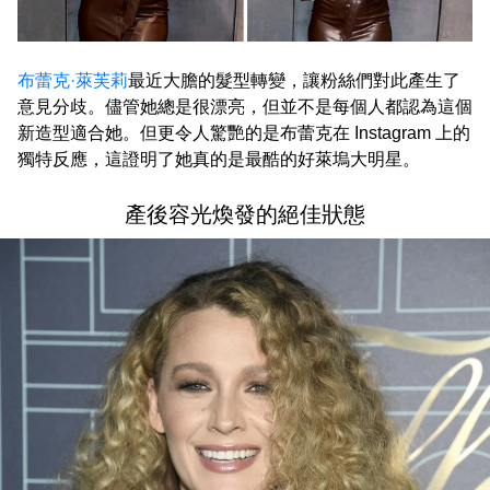
布蕾克·萊芙莉
最近大膽的髮型轉變，讓粉絲們對此產生了
意見分歧。儘管她總是很漂亮，但並不是每個人都認為這個
新造型適合她。但更令人驚艷的是布蕾克在 Instagram 上的
獨特反應，這證明了她真的是最酷的好萊塢大明星。
產後容光煥發的絕佳狀態