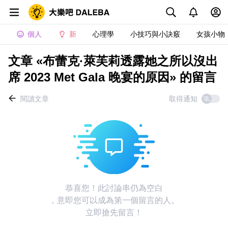
個人
新
心理學
小技巧與小訣竅
女孩小物
文章 «布蕾克·萊芙莉透露她之所以沒出
席 2023 Met Gala 晚宴的原因» 的留言
閱讀文章
取得通知
恭喜您！此討論串仍為空白
，意即您可以成為第一個留言的人。
立即搶先留言！