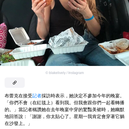
©
blakelively / Instagram
布蕾克在接受
記者
採訪時表示，她決定不參加今年的晚宴。
「你們不會（在紅毯上）看到我。但我會跟你們一起看轉播
的。」當記者稱讚她在去年晚宴中穿的驚豔美裙時，她幽默
地回答說：「謝謝，你太貼心了。星期一我肯定會穿著它躺
在沙發上。」