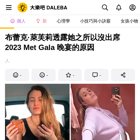
個人
新
心理學
小技巧與小訣竅
女孩小物
布蕾克·萊芙莉透露她之所以沒出席
2023 Met Gala 晚宴的原因
人
-
-
-
-