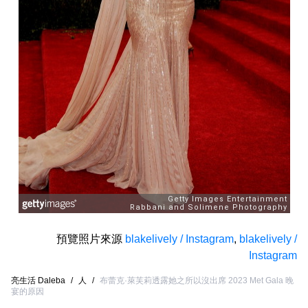
預覽照片來源
blakelively / Instagram
,
blakelively /
Instagram
亮生活 Daleba
/
人
/
布蕾克·萊芙莉透露她之所以沒出席 2023 Met Gala 晚
宴的原因