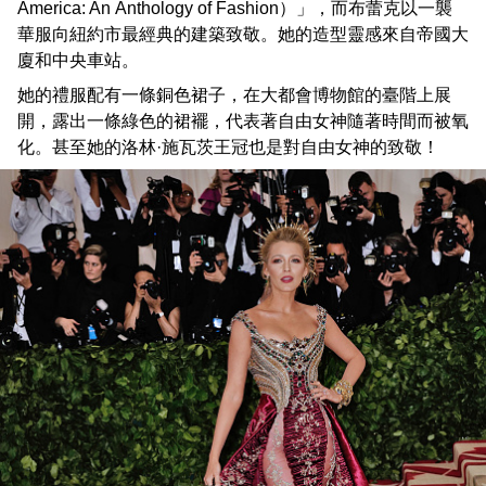
America: An Anthology of Fashion）」，而布蕾克以一襲
華服向紐約市最經典的建築致敬。她的造型靈感來自帝國大
廈和中央車站。
她的禮服配有一條銅色裙子，在大都會博物館的臺階上展
開，露出一條綠色的裙襬，代表著自由女神隨著時間而被氧
化。甚至她的洛林·施瓦茨王冠也是對自由女神的致敬！