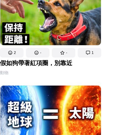
2
-
-
1
假如狗帶著紅項圈，別靠近
動物