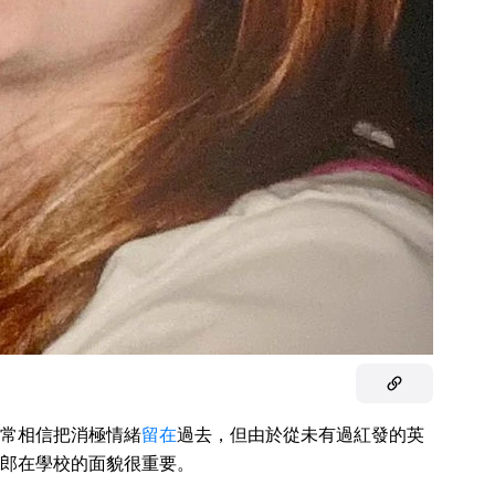
常相信把消極情緒
留在
過去，但由於從未有過紅發的英
郎在學校的面貌很重要。