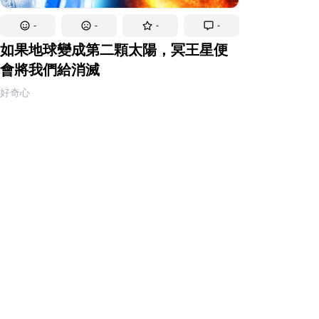
-
-
-
-
如果地球變成第二顆太陽，冥王星便
會將我們給消滅
好奇心