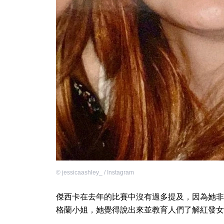
©
jessicaashley_ / Instagram
傑西卡在去年的比賽中沒有過多提及，因為她非
格蘭小姐，她覺得說出來並教育人們了解紅發女