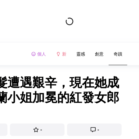
個人
新
靈感
創意
奇蹟
髮遭遇艱辛，現在她成
蘭小姐加冕的紅發女郎
-
-