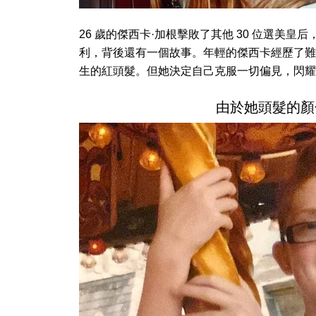
26 歲的傑西卡·加根擊敗了其他 30 位選美
利，背後還有一個故事。年輕的傑西卡經歷了難
生的紅頭髮。但她決定自己克服一切偏見，閃耀
由於她頭髮的顏