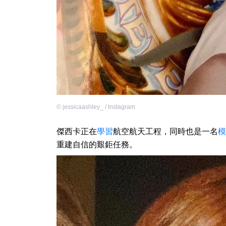
©
jessicaashley_ / Instagram
傑西卡正在
學習
航空航天工程，同時也是一名
模
重建自信的艱鉅任務。