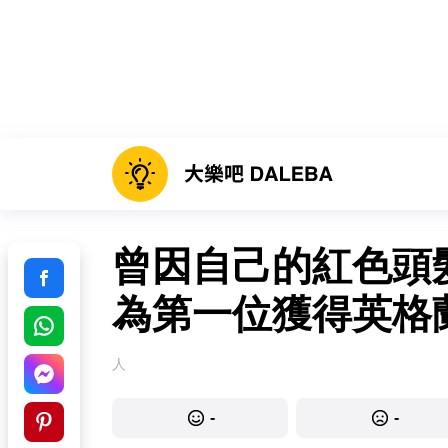
曾因自己的紅色頭
為第一位獲得英格
人
-
-