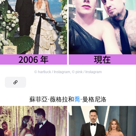
©
hartluck / Instagram
,
©
pink / Instagram
蘇菲亞·薇格拉和
喬
·曼格尼洛