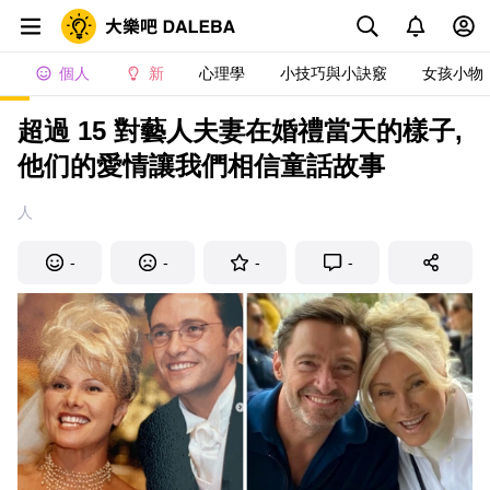
個人
新
心理學
小技巧與小訣竅
女孩小物
超過 15 對藝人夫妻在婚禮當天的樣子,
他们的愛情讓我們相信童話故事
人
-
-
-
-