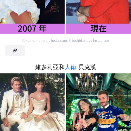
©
katherineheigl / Instagram
,
©
joshbkelley / Instagram
維多莉亞和
大衛
·貝克漢