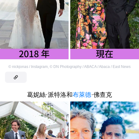
©
nickjonas / Instagram
,
©
DN Photography / ABACA / Abaca / East News
葛妮絲·派特洛和
布萊德
·佛查克