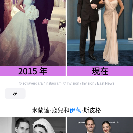
©
sofiavergara / Instagram
,
©
Invision / Invision / East News
米蘭達·寇兒和
伊萬
·斯皮格