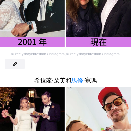
©
keelyshayebrosnan / Instagram
,
©
keelyshayebrosnan / Instagram
希拉蕊·朵芙和
馬修
·寇瑪