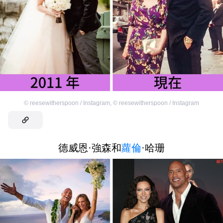
©
reesewitherspoon / Instagram
,
©
reesewitherspoon / Instagram
德威恩·強森和
蘿倫
·哈珊