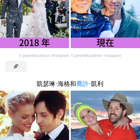
©
gwynethpaltrow / Instagram
,
©
gwynethpaltrow / Instagram
凱瑟琳·海格和
喬許
·凱利