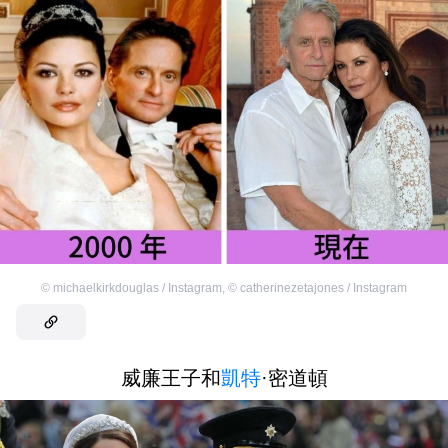
©
michaelkirkdouglas / Instagram
,
©
catherinezetajones / Instagram
威廉王子和
凱特
·密道頓