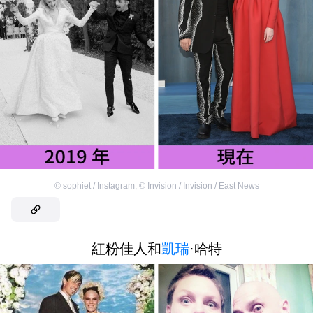
©
sophiet / Instagram
,
©
Invision / Invision / East News
紅粉佳人和
凱瑞
·哈特