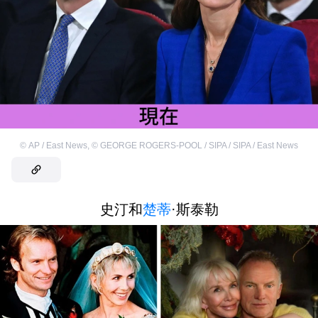
©
AP / East News
,
©
GEORGE ROGERS-POOL / SIPA / SIPA / East News
史汀和
楚蒂
·斯泰勒