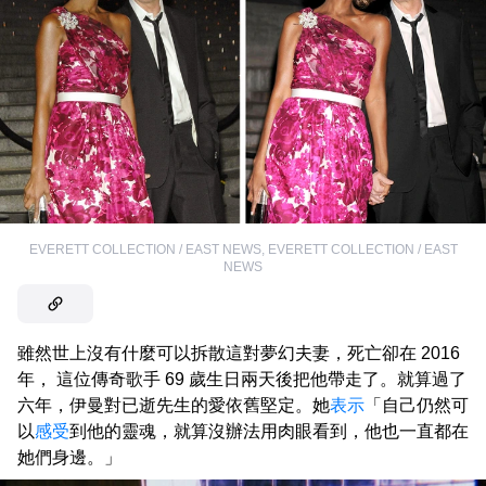
EVERETT COLLECTION / EAST NEWS
,
EVERETT COLLECTION / EAST
NEWS
雖然世上沒有什麼可以拆散這對夢幻夫妻，死亡卻在 2016
年， 這位傳奇歌手 69 歲生日兩天後把他帶走了。就算過了
六年，伊曼對已逝先生的愛依舊堅定。她
表示
「自己仍然可
以
感受
到他的靈魂，就算沒辦法用肉眼看到，他也一直都在
她們身邊。」