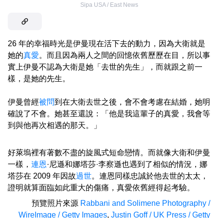
Sipa USA / East News
26 年的幸福時光是伊曼現在活下去的動力，因為大衛就是
她的
真愛
。而且因為兩人之間的回憶依舊歷歷在目，所以事
實上伊曼不認為大衛是她「去世的先生」，而就跟之前一
樣，是她的先生。
伊曼曾經
被問
到在大衛去世之後，會不會考慮在結婚，她明
確說了不會。她甚至還說：「他是我這輩子的真愛，我會等
到與他再次相遇的那天。」
好萊塢裡有著數不盡的旋風式短命戀情。而就像大衛和伊曼
一樣，
連恩
·尼遜和娜塔莎·李察遜也遇到了相似的情況，娜
塔莎在 2009 年因故
過世
。連恩同樣忠誠於他去世的太太，
證明就算面臨如此重大的傷痛，真愛依舊經得起考驗。
預覽照片來源
Rabbani and Solimene Photography /
WireImage / Getty Images
,
Justin Goff / UK Press / Getty