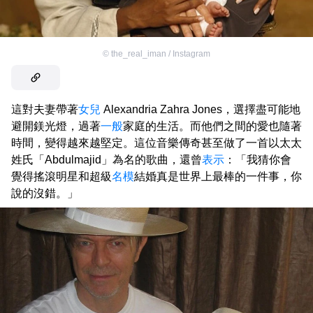
©
the_real_iman / Instagram
這對夫妻帶著
女兒
Alexandria Zahra Jones，選擇盡可能地
避開鎂光燈，過著
一般
家庭的生活。而他們之間的愛也隨著
時間，變得越來越堅定。這位音樂傳奇甚至做了一首以太太
姓氏「Abdulmajid」為名的歌曲，還曾
表示
：「我猜你會
覺得搖滾明星和超級
名模
結婚真是世界上最棒的一件事，你
說的沒錯。」