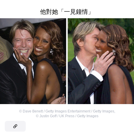
他對她「一見鐘情」
©
Dave Benett / Getty Images Entertainment / Getty Images
,
©
Justin Goff / UK Press / Getty Images