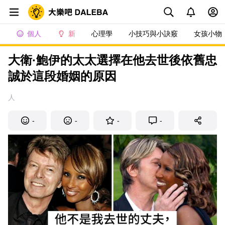
個人
新
心理學
小技巧與小訣竅
女孩小物
大衛·鮑伊的太太選擇在他去世後依舊忠
誠於這段婚姻的原因
人
-
-
-
-