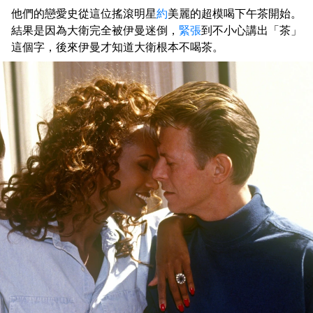
他們的戀愛史從這位搖滾明星
約
美麗的超模喝下午茶開始。
結果是因為大衛完全被伊曼迷倒，
緊張
到不小心講出「茶」
這個字，後來伊曼才知道大衛根本不喝茶。