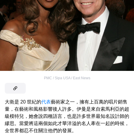
PMC / Sipa USA / East News
大衛是 20 世紀的
代表
藝術家之一，擁有上百萬的唱片銷售
量，在藝術和風格影響後人許多。伊曼是來自索馬利亞的超
級模特兒，她會說四種語言，也是許多世界最知名設計師的
繆思。當愛將這兩個如此才華洋溢的名人牽在一起的時候，
全世界都忍不住關注他們的發展。