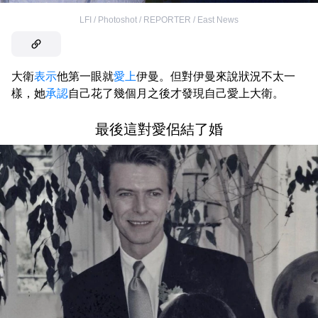
LFI / Photoshot / REPORTER / East News
大衛
表示
他第一眼就
愛上
伊曼。但對伊曼來說狀況不太一
樣，她
承認
自己花了幾個月之後才發現自己愛上大衛。
最後這對愛侶結了婚