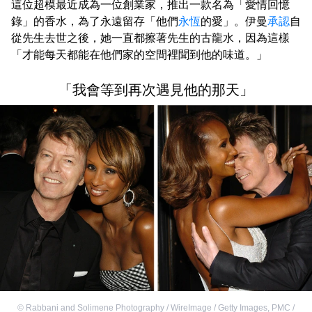
這位超模最近成為一位創業家，推出一款名為「愛情回憶
錄」的香水，為了永遠留存「他們
永恆
的愛」。伊曼
承認
自
從先生去世之後，她一直都擦著先生的古龍水，因為這樣
「才能每天都能在他們家的空間裡聞到他的味道。」
「我會等到再次遇見他的那天」
©
Rabbani and Solimene Photography / WireImage / Getty Images
,
PMC /