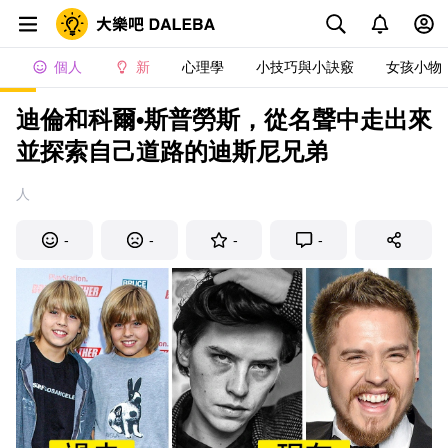
個人
新
心理學
小技巧與小訣竅
女孩小物
迪倫和科爾•斯普勞斯，從名聲中走出來
並探索自己道路的迪斯尼兄弟
人
-
-
-
-