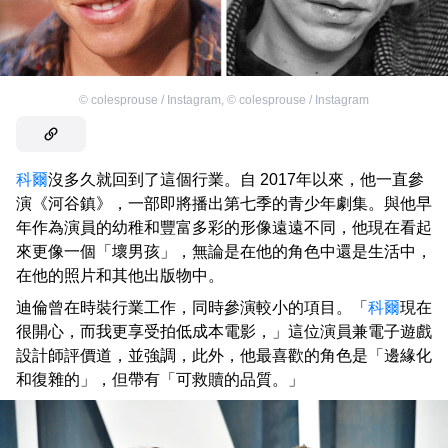
©
colesprouse / Instagram
,
©
colesprouse / Instagram
科爾
沒多久就回到了這個行業。自 2017年以來，他一直參
演《河谷鎮》，一部即將播出第七季的青少年劇集。與他早
年作為演員的幼稚和豐富多彩的形像遠遠不同，他現在看起
來更像一個「壞男孩」，無論是在他的角色中還是生活中，
在他的照片和其他出版物中。
迪倫曾在時裝行業工作，同時參演較小的項目。「
科爾
現在
很開心，而我更享受拍低成本電影，」這位演員兼電子遊戲
設計師評價道，並強調，此外，他最喜歡的角色是「邊緣化
和復雜的」，但帶有「可救贖的品質。」