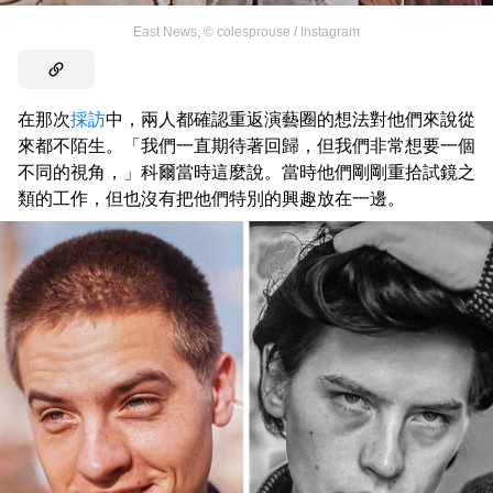
East News
,
©
colesprouse / Instagram
在那次
採訪
中，兩人都確認重返演藝圈的想法對他們來說從
來都不陌生。「我們一直期待著回歸，但我們非常想要一個
不同的視角，」科爾當時這麼說。當時他們剛剛重拾試鏡之
類的工作，但也沒有把他們特別的興趣放在一邊。