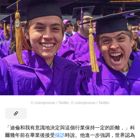
©
colesprouse / Twitter
,
©
colesprouse / Twitter
「迪倫和我有意識地決定與這個行業保持一定的距離，」科
爾幾年前在畢業後接受
採訪
時說。他進一步強調，世界認為