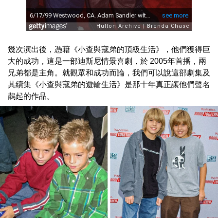
幾次演出後，憑藉《小查與寇弟的頂級生活》，他們獲得巨
大的成功，這是一部迪斯尼情景喜劇，於 2005年首播，兩
兄弟都是主角。就觀眾和成功而論，我們可以說這部劇集及
其續集《小查與寇弟的遊輪生活》是那十年真正讓他們聲名
鵲起的作品。