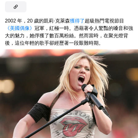
2002 年，20 歲的凱莉·克萊森
獲得了
超級熱門電視節目
《美國偶像》
冠軍，紅極一時。憑藉著令人驚豔的嗓音和強
大的魅力，她俘獲了數百萬粉絲。然而當時，在聚光燈背
後，這位年輕的歌手卻經歷著一段艱難時期。