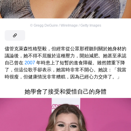
©
Gregg DeGuire / WireImage / Getty Images
儘管克萊森性格堅毅，但經常從公眾那裡聽到關於她身材的
議論後，她不得不屈服於這種壓力，開始減肥。她甚至承認
自己曾在
2007
年時患上了短暫的進食障礙。雖然體重下降
了，但這位歌手卻表示，她當時非常不開心。她說：「我當
時很瘦，但健康情況非常糟糕，因為已經心力交瘁了。」
她學會了接受和愛惜自己的身體