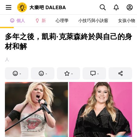
個人
新
心理學
小技巧與小訣竅
女孩小物
多年之後，凱莉·克萊森終於與自己的身
材和解
人
-
-
-
-