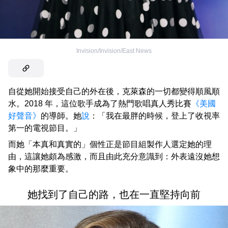
Invision/Invision/East News
自從她開始接受自己的外在後，克萊森的一切都變得順風順
水。2018 年，這位歌手成為了熱門歌唱真人秀比賽
《美國
好聲音》
的導師。她
說
：「我在最胖的時候，登上了收視率
第一的電視節目。」
而她「本真和真實的」個性正是節目組製作人選定她的理
由，這讓她頗為感激，而且由此充分意識到：外表遠沒她想
象中的那麼重要。
她找到了自己的路，也在一直堅持向前