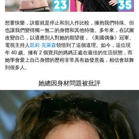
想要快樂，訣竅就是停止和別人作比較，擁抱我們特殊、但
也讓我們變得獨一無二的身體和其他特徵。多年來，在試圖
改變自己，以適應別人對她的期望後，《美國偶像》冠軍、
電視主持人
凱莉·克萊森
領悟到了這個道理。如今，這位現
年 40 歲、擁有 2 個寶貝的媽媽正處在最佳的生活狀態，而
她學會愛上自己身體的歷程非常具有啟發意義，相信會鼓舞
到很多人。
她總因身材問題被批評