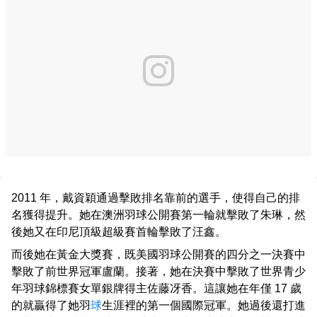
2011 年，戴資穎通過擊敗排名靠前的選手，使得自己的排
名獲得提升。她在澳洲羽球公開賽第一輪就擊敗了朱琳，然
後她又在印尼頂級超級賽首輪擊敗了汪鑫。
而後她在黃金大獎賽，既美國羽球公開賽的四分之一決賽中
擊敗了前世界冠軍盧蘭。接著，她在決賽中擊敗了世界青少
年羽球錦標賽女單銀牌得主佐藤冴香。這讓她在年僅 17 歲
的就贏得了她羽
球
生涯裡的第一個國際冠軍。她過後還打進