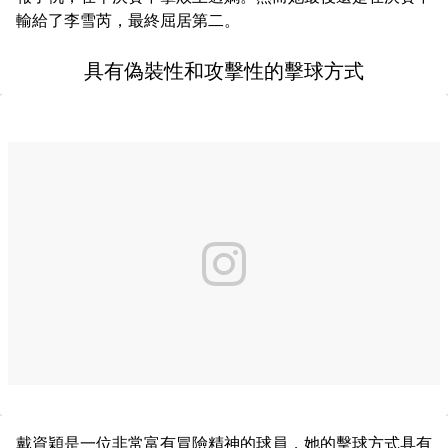
輸給了李雪芮，最終屈居第二。
具有偽裝性和攻擊性的擊球方式
戴資穎是一位非常富有冒險精神的球員，她的擊球方式具有