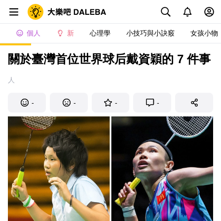
個人
新
心理學
小技巧與小訣竅
女孩小物
關於臺灣首位世界球后戴資穎的 7 件事
人
-
-
-
-