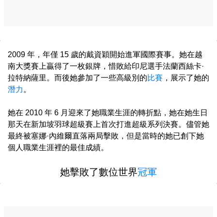
2009 年，年僅 15 歲的戴資穎開始進軍國際賽事。她在越
南大獎賽上贏得了一枚銀牌，惜敗給印尼選手法蘭西絲卡·
拉特納薩里。而後她參加了一些高級別的
比賽
，展示了她的
潛力
。
她在 2010 年 6 月迎來了她職業生涯的轉折點，她在她生日
那天在新加坡羽球超級賽上首次打進超級系列決賽。儘管她
最終被塞娜·內維爾直落兩局擊敗，但是當時的她已創下她
個人職業生涯裡的最佳成績。
她擊敗了數位世界
冠軍