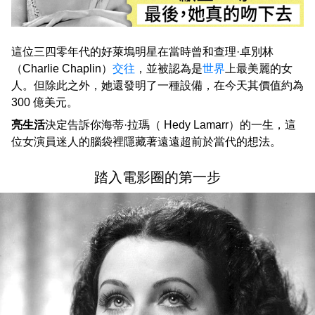
這位三四零年代的好萊塢明星在當時曾和查理·卓別林
（Charlie Chaplin）
交往
，並被認為是
世界
上最美麗的女
人。但除此之外，她還發明了一種設備，在今天其價值約為
300 億美元。
亮生活
決定告訴你海蒂·拉瑪（ Hedy Lamarr）的一生，這
位女演員迷人的腦袋裡隱藏著遠遠超前於當代的想法。
踏入電影圈的第一步