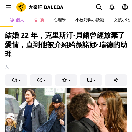
個人
新
心理學
小技巧與小訣竅
女孩小物
結婚 22 年，克里斯汀·貝爾曾經放棄了
愛情，直到他被介紹給薇諾娜·瑞德的助
理
人
-
-
-
-