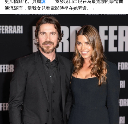
更加情緒化。貝爾
說
：「我發現自己現在為最荒謬的事情而
淚流滿面，當我女兒看電影時坐在她旁邊。」