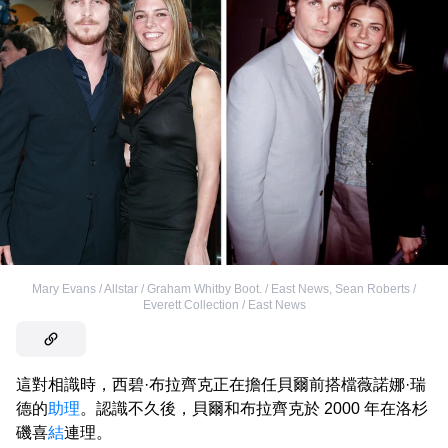
Mary Evans / Allstar / Graham Whitby Boot. / East News
,
Sean Roberts /
Everett Collection / East News
這對相識時，西碧·布拉齊克正在擔任貝爾前搭檔薇諾娜·瑞
德的
助理
。認識不久後，貝爾和布拉齊克於 2000 年在洛杉
磯喜
結
連理。