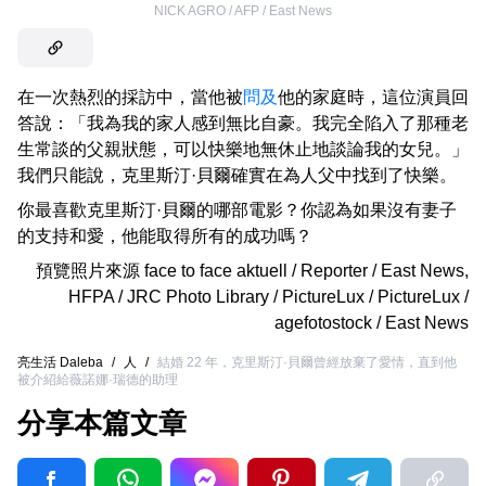
NICK AGRO / AFP / East News
在一次熱烈的採訪中，當他被
問及
他的家庭時，這位演員回
答說：「我為我的家人感到無比自豪。我完全陷入了那種老
生常談的父親狀態，可以快樂地無休止地談論我的女兒。」
我們只能說，克里斯汀·貝爾確實在為人父中找到了快樂。
你最喜歡克里斯汀·貝爾的哪部電影？你認為如果沒有妻子
的支持和愛，他能取得所有的成功嗎？
預覽照片來源
face to face aktuell / Reporter / East News
,
HFPA / JRC Photo Library / PictureLux / PictureLux /
agefotostock / East News
亮生活 Daleba
/
人
/
結婚 22 年，克里斯汀·貝爾曾經放棄了愛情，直到他
被介紹給薇諾娜·瑞德的助理
分享本篇文章