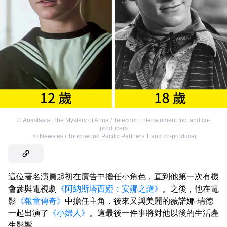
©
Anastasia: The Mystery of Anna / Telecom Entertainment Inc. and co-
producers
,
©
Newsies / Touchwood Pacific Partners 1 and co-producer
這位著名演員起初在廣告中擔任小角色，直到他第一次有機
會參與電視劇
《阿納斯塔西婭：安娜之謎》
。之後，他在電
影
《報童傳奇》
中擔任主角，後來又與美麗的薇諾娜·瑞德
一起出演了
《小婦人》
。這最後一件事將對他以後的生活產
生影響。