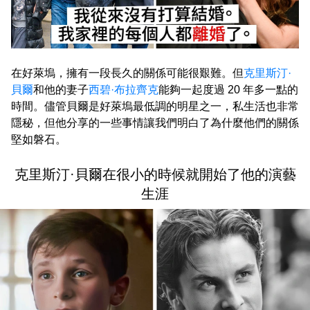
在好萊塢，擁有一段長久的關係可能很艱難。但
克里斯汀·
貝爾
和他的妻子
西碧·布拉齊克
能夠一起度過 20 年多一點的
時間。儘管貝爾是好萊塢最低調的明星之一，私生活也非常
隱秘，但他分享的一些事情讓我們明白了為什麼他們的關係
堅如磐石。
克里斯汀·貝爾在很小的時候就開始了他的演藝
生涯