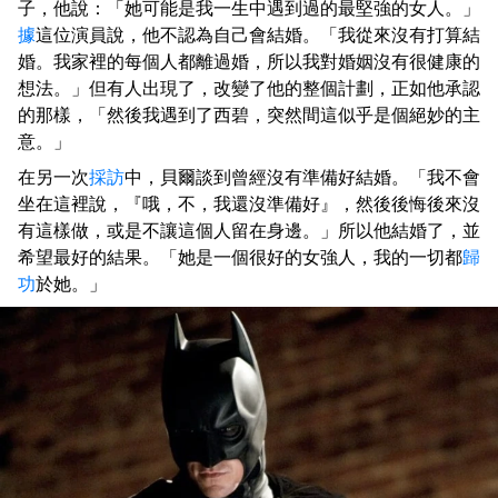
子，他說：「她可能是我一生中遇到過的最堅強的女人。」
據
這位演員說，他不認為自己會結婚。「我從來沒有打算結
婚。我家裡的每個人都離過婚，所以我對婚姻沒有很健康的
想法。」但有人出現了，改變了他的整個計劃，正如他承認
的那樣，「然後我遇到了西碧，突然間這似乎是個絕妙的主
意。」
在另一次
採訪
中，貝爾談到曾經沒有準備好結婚。「我不會
坐在這裡說，『哦，不，我還沒準備好』，然後後悔後來沒
有這樣做，或是不讓這個人留在身邊。」所以他結婚了，並
希望最好的結果。「她是一個很好的女強人，我的一切都
歸
功
於她。」