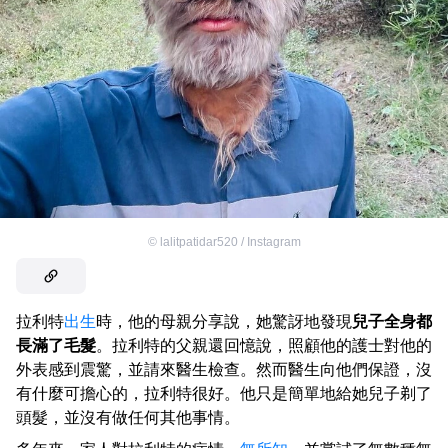
©
lalitpatidar520 / Instagram
拉利特
出生
時，他的母親分享說，她驚訝地發現
兒子全身都
長滿了毛髮
。拉利特的父親還回憶說，照顧他的護士對他的
外表感到震驚，並請來醫生檢查。然而醫生向他們保證，沒
有什麼可擔心的，拉利特很好。他只是簡單地給她兒子剃了
頭髮，並沒有做任何其他事情。