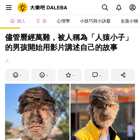
個人
新
心理學
小技巧與小訣竅
女孩小物
儘管曆經萬難，被人稱為「人猿小子」
的男孩開始用影片講述自己的故事
人
-
-
-
-