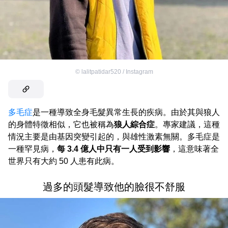
©
lalitpatidar520 / Instagram
多毛症
是一種導致全身毛髮異常生長的疾病。由於其與狼人
的身體特徵相似，它也被稱為
狼人綜合症
。專家建議，這種
情況主要是由基因突變引起的，與雄性激素無關。多毛症是
一種罕見病，
每 3.4 億人中只有一人受到影響
，這意味著全
世界只有大約 50 人患有此病。
過多的頭髮導致他的臉很不舒服