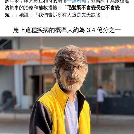
多年來，家人對拉利特的病情
一無所知
，並嘗試了無數種無
濟於事的治療和補救措施：「
毛髮既不會變長也不會變
短，
」她說，「我們告訴所有人這是先天缺陷。」
患上這種疾病的概率大約為 3.4 億分之一