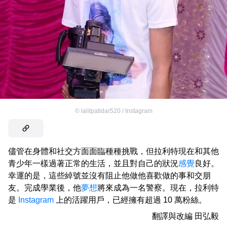
©
lalitpatidar520 / Instagram
儘管在身體和社交方面面臨種種挑戰，但拉利特現在和其他
青少年一樣過著正常的生活，並且對自己的狀況
感覺
良好。
幸運的是，這些綽號並沒有阻止他做他喜歡做的事和交朋
友。完成學業後，他
夢想
將來成為一名警察。現在，拉利特
是
Instagram
上的活躍用戶，已經擁有超過 10 萬粉絲。
翻譯與改編
田弘毅