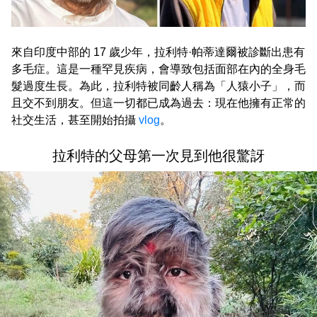
來自印度中部的 17 歲少年，拉利特·帕蒂達爾被診斷出患有
多毛症。這是一種罕見疾病，會導致包括面部在內的全身毛
髮過度生長。為此，拉利特被同齡人稱為「人猿小子」，而
且交不到朋友。但這一切都已成為過去：現在他擁有正常的
社交生活，甚至開始拍攝
vlog
。
拉利特的父母第一次見到他很驚訝