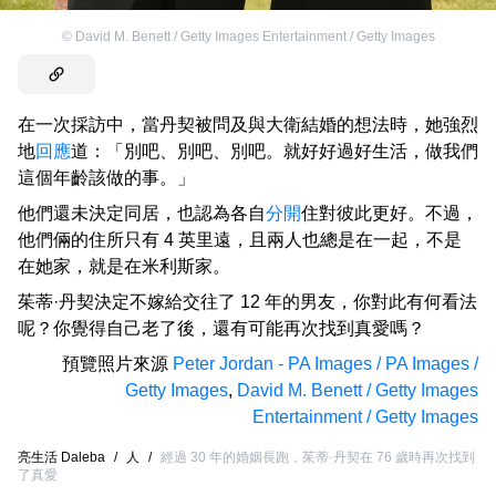
©
David M. Benett / Getty Images Entertainment / Getty Images
在一次採訪中，當丹契被問及與大衛結婚的想法時，她強烈
地
回應
道：「別吧、別吧、別吧。就好好過好生活，做我們
這個年齡該做的事。」
他們還未決定同居，也認為各自
分開
住對彼此更好。不過，
他們倆的住所只有 4 英里遠，且兩人也總是在一起，不是
在她家，就是在米利斯家。
茱蒂·丹契決定不嫁給交往了 12 年的男友，你對此有何看法
呢？你覺得自己老了後，還有可能再次找到真愛嗎？
預覽照片來源
Peter Jordan - PA Images / PA Images /
Getty Images
,
David M. Benett / Getty Images
Entertainment / Getty Images
亮生活 Daleba
/
人
/
經過 30 年的婚姻長跑，茱蒂·丹契在 76 歲時再次找到
了真愛