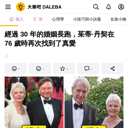
個人
新
心理學
小技巧與小訣竅
女孩小物
經過 30 年的婚姻長跑，茱蒂·丹契在
76 歲時再次找到了真愛
人
-
-
-
-