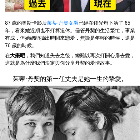
87 歲的奧斯卡影后
茱蒂·丹契女爵
已經在鎂光燈下活了 65
年，看來她近期也不打算退休。儘管丹契的生活繁忙，事業
有成，但她總能抽出時間來戀愛，無論是年輕的時候，還是
76 歲的時候。
在
大樂吧
，我們知道失去之後，總難以再次打開心扉去愛，
這就是為什麼我們決定與你分享丹契的愛情故事。
茱蒂·丹契的第一任丈夫是她一生的摯愛。