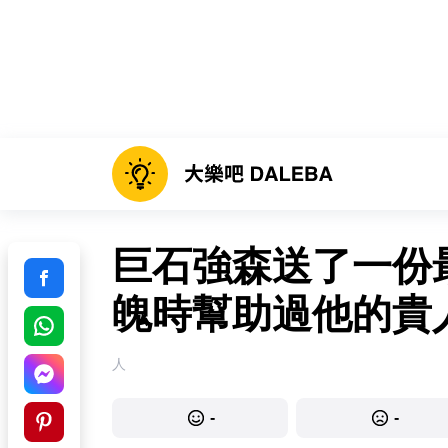
巨石強森送了一份
魄時幫助過他的貴
人
-
-