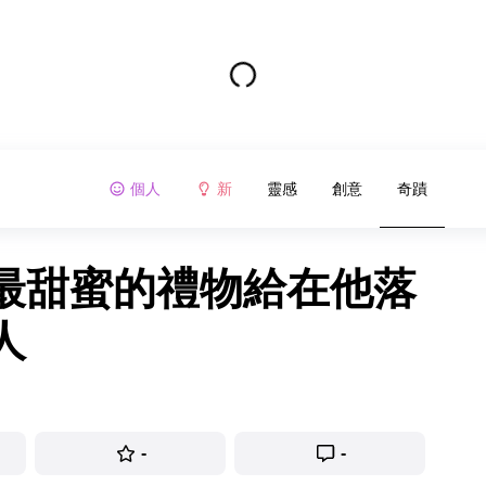
個人
新
靈感
創意
奇蹟
最甜蜜的禮物給在他落
人
-
-