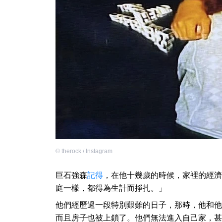
©
therock / Instagram
巨石強森
記得
，在他十幾歲的時候，家裡的經濟
庭一樣，都得為生計而掙扎。」
他們經歷過一段特別艱難的日子，那時，他和他
而且房子也被上鎖了。他們無法進入自己家，甚