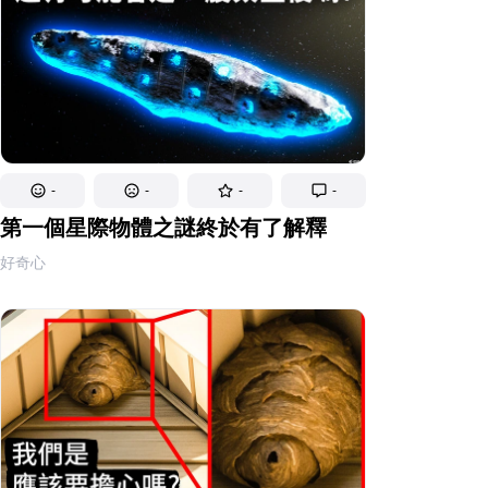
-
-
-
-
第一個星際物體之謎終於有了解釋
好奇心