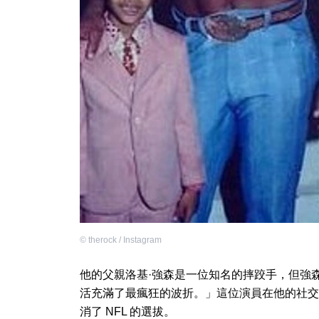
©
therock / Instagram
他的父親洛基·強森是一位知名的摔跤手，但強
活充滿了最瘋狂的波折。」這位演員在他的社交
消了 NFL 的選拔。