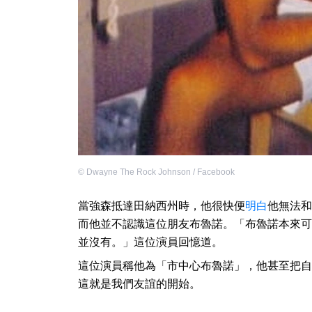
©
Dwayne The Rock Johnson / Facebook
當強森抵達田納西州時，他很快便
明白
他無法和
而他並不認識這位朋友布魯諾。「布魯諾本來可
並沒有。」這位演員回憶道。
這位演員稱他為「市中心布魯諾」，他甚至把自
這就是我們友誼的開始。