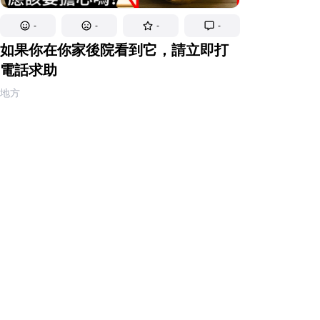
-
-
-
-
如果你在你家後院看到它，請立即打
電話求助
地方