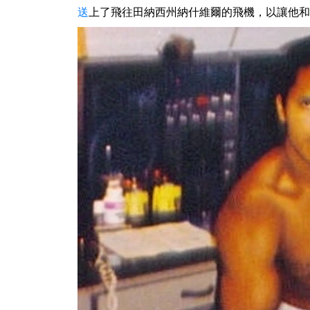
送
上了飛往田納西州納什維爾的飛機，以讓他和