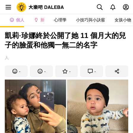
個人
新
心理學
小技巧與小訣竅
女孩小物
凱莉·珍娜終於公開了她 11 個月大的兒
子的臉蛋和他獨一無二的名字
人
-
-
-
-