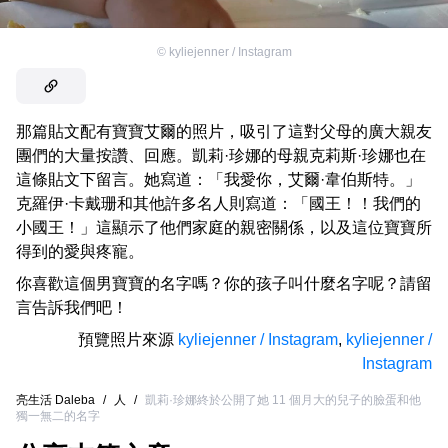
©
kyliejenner / Instagram
那篇貼文配有寶寶艾爾的照片，吸引了這對父母的廣大親友
團們的大量按讚、回應。凱莉·珍娜的母親克莉斯·珍娜也在
這條貼文下留言。她寫道：「我愛你，艾爾·韋伯斯特。」
克羅伊·卡戴珊和其他許多名人則寫道：「國王！！我們的
小國王！」這顯示了他們家庭的親密關係，以及這位寶寶所
得到的愛與疼寵。
你喜歡這個男寶寶的名字嗎？你的孩子叫什麼名字呢？請留
言告訴我們吧！
預覽照片來源
kyliejenner / Instagram
,
kyliejenner /
Instagram
亮生活 Daleba
/
人
/
凱莉·珍娜終於公開了她 11 個月大的兒子的臉蛋和他
獨一無二的名字