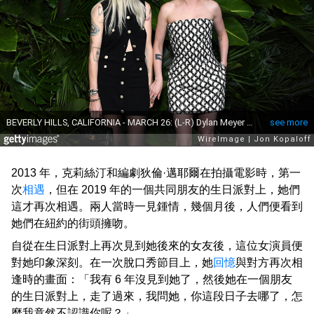
2013 年，克莉絲汀和編劇狄倫·邁耶爾在拍攝電影時，第一
次
相遇
，但在 2019 年的一個共同朋友的生日派對上，她們
這才再次相遇。兩人當時一見鍾情，幾個月後，人們便看到
她們在紐約的街頭擁吻。
自從在生日派對上再次見到她後來的女友後，這位女演員便
對她印象深刻。在一次脫口秀節目上，她
回憶
與對方再次相
逢時的畫面：「我有 6 年沒見到她了，然後她在一個朋友
的生日派對上，走了過來，我問她，你這段日子去哪了，怎
麼我竟然不認識你呢？」