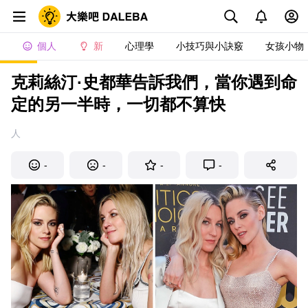
個人
新
心理學
小技巧與小訣竅
女孩小物
克莉絲汀·史都華告訴我們，當你遇到命
定的另一半時，一切都不算快
人
-
-
-
-