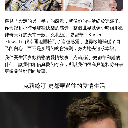
遇見「命定的另一半」的感覺，就像你的生活終於完滿了。
你會記起小時候那種快樂的感覺，整個世界就像小時候那個
神奇美好的天堂一般。克莉絲汀·史都華（Kristen
Stewart）很幸運地體驗到了這種感覺，也勇敢地聽從了自
己的內心，而不是所謂的約會法則，努力地去追求幸福。
我們
亮生活
喜歡精彩的愛情故事，克莉絲汀·史都華和她的
伴侶，讓我們相信真愛的存在，所以我們很高興能和你分享
更多關於她們的故事。
克莉絲汀·史都華過往的愛情生活