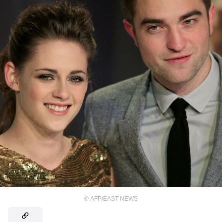
©
AFP/EAST NEWS