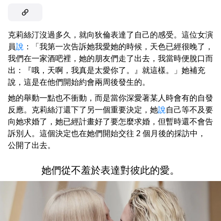
克莉絲汀沒過多久，就向狄倫表達了自己的感受。這位女演
員
說
：「我第一次告訴她我愛她的時候，天色已經很晚了，
我們在一家酒吧裡，她的朋友們走了出去，我當時便脫口而
出：『哦，天啊，我真是太愛你了。』就這樣。」她補充
說，這是在他們開始約會兩周後發生的。
她的舉動一點也不衝動，而是當你深愛著某人時會有的自發
反應。克莉絲汀還下了另一個重要決定，她
說
自己等不及要
向她求婚了，她已經計畫好了要怎麼求婚，但暫時還不會告
訴別人。這個決定也在她們開始交往 2 個月後的採訪中，
公開了出去。
她們從不羞於表達對彼此的愛。