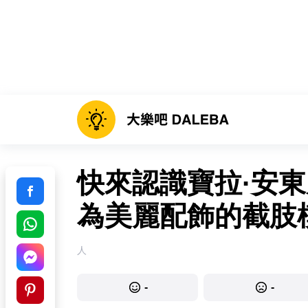
快來認識寶拉·安
為美麗配飾的截肢
人
-
-