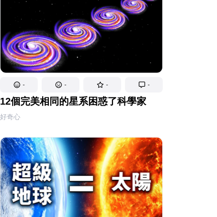
-
-
-
-
12個完美相同的星系困惑了科學家
好奇心