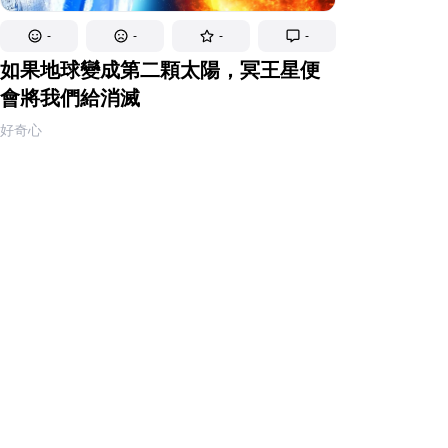
-
-
-
-
如果地球變成第二顆太陽，冥王星便
會將我們給消滅
好奇心