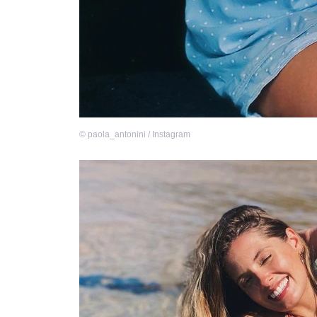
©
paola_antonini / Instagram