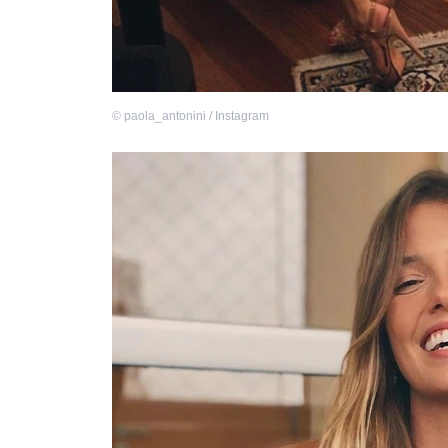
©
paola_antonini / Instagram