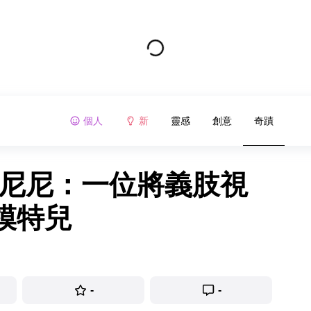
個人
新
靈感
創意
奇蹟
東尼尼：一位將義肢視
模特兒
-
-