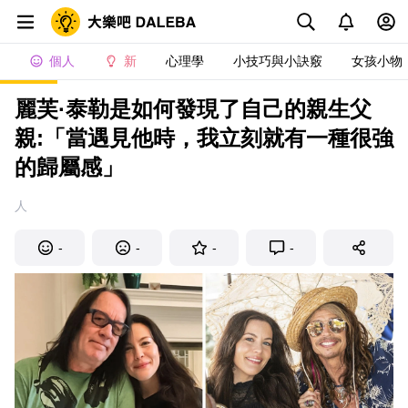
個人
新
心理學
小技巧與小訣竅
女孩小物
麗芙·泰勒是如何發現了自己的親生父
親:「當遇見他時，我立刻就有一種很強
的歸屬感」
人
-
-
-
-