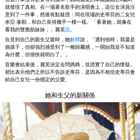
就發現了真相。在一場著名歌手的演唱會上，這位女演員注
意到了一件事，然後有點疑惑：同在現場的史蒂芬的二女兒
米亞·泰勒，和自己長得幾乎一模一樣。「看著她，就像在
看我的雙胞胎妹妹，」麗芙
說
。
在見到自己的親生父親時，她
解釋
說，「遇到他時，我還是
個孩子，但卻強烈感受到了一種歸屬感，一開始我並不知道
為什麼，但很快就明白了。」
音樂會結束後，麗芙決定去問媽媽，並證實了自己的懷疑。
碧比表示他們之所以不告訴史蒂芬，是因為不相信史蒂芬會
給自己女兒一份穩定的父愛。
她和生父的新關係