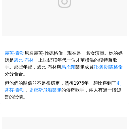
麗芙·泰勒
原名麗芙·倫德格倫，現在是一名女演員。她的媽
媽是
碧比·布林
，上世紀70年代一位才華橫溢的模特兼歌
手。那些年裡，碧比·布林與
烏托邦
樂隊成員
託德·朗德格倫
分分合合。
但他們的關係並不是很穩定，然後1976年，碧比遇到了
史
蒂芬·泰勒
，
史密斯飛船樂隊
的傳奇歌手，兩人有過一段短
暫的戀情。