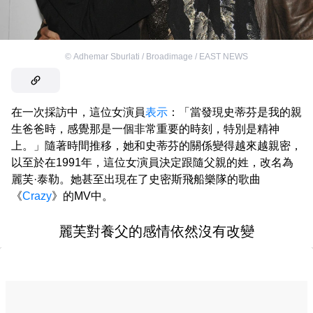
©
Adhemar Sburlati / Broadimage / EAST NEWS
在一次採訪中，這位女演員
表示
：「當發現史蒂芬是我的親
生爸爸時，感覺那是一個非常重要的時刻，特別是精神
上。」隨著時間推移，她和史蒂芬的關係變得越來越親密，
以至於在1991年，這位女演員決定跟隨父親的姓，改名為
麗芙·泰勒。她甚至出現在了史密斯飛船樂隊的歌曲
《
Crazy
》的MV中。
麗芙對養父的感情依然沒有改變