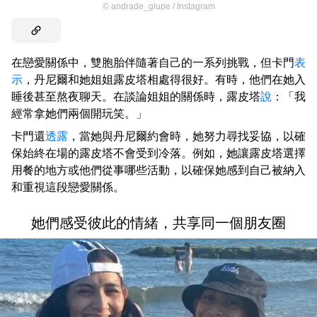
©
andrade_glupe / Instagram
在戀愛關係中，雙胞胎伴隨著自己的一系列挑戰，但卡門
表
示
，丹尼爾和她姐姐露皮塔相處得很好。有時，他們在她入
睡後甚至熬夜聊天。在談論姐姐的關係時，露皮塔
說
：「我
經常拿她們兩個開玩笑。」
卡門還
透露
，當她與丹尼爾約會時，她努力尋找妥協，以確
保始終在場的露皮塔不會受到冷落。例如，她讓露皮塔選擇
用餐的地方或他們從事哪些活動，以確保她感到自己被納入
和重視這段戀愛關係。
她們感受彼此的情緒，共享同一個朋友圈