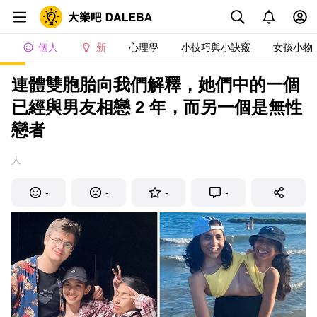
個人
新
心理學
小技巧與小訣竅
女孩小物
連體雙胞胎向我們解釋，她們中的一個
已經與男友相戀 2 年，而另一個是無性
戀者
人
-
-
-
-