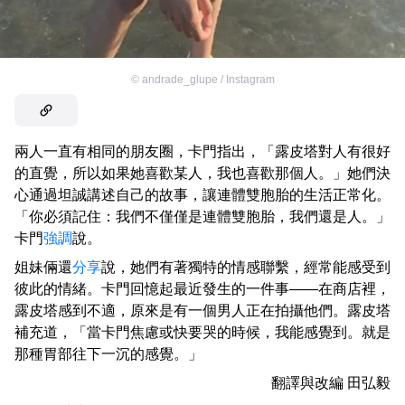
©
andrade_glupe / Instagram
兩人一直有相同的朋友圈，卡門指出，「露皮塔對人有很好
的直覺，所以如果她喜歡某人，我也喜歡那個人。」她們決
心通過坦誠講述自己的故事，讓連體雙胞胎的生活正常化。
「你必須記住：我們不僅僅是連體雙胞胎，我們還是人。」
卡門
強調
說。
姐妹倆還
分享
說，她們有著獨特的情感聯繫，經常能感受到
彼此的情緒。卡門回憶起最近發生的一件事——在商店裡，
露皮塔感到不適，原來是有一個男人正在拍攝他們。露皮塔
補充道，「當卡門焦慮或快要哭的時候，我能感覺到。就是
那種胃部往下一沉的感覺。」
翻譯與改編
田弘毅