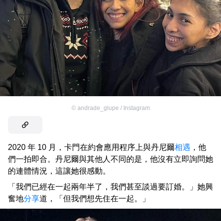
©
andrade_glupe / Instagram
2020 年 10 月，卡門在約會應用程序上與丹尼爾
相遇
，他
們一拍即合。丹尼爾與其他人不同的是，他沒有立即詢問她
的連體情況，這讓她很感動。
「我們已經在一起兩年半了，我們甚至談過要訂婚。」她興
奮地
分享
道，「但我們想先住在一起。」