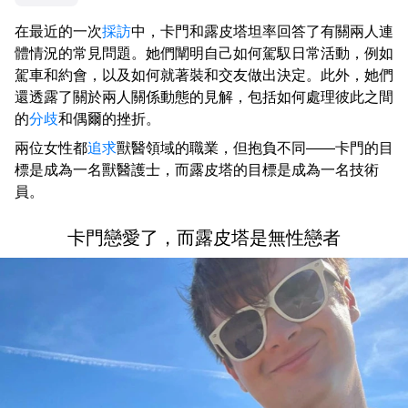
在最近的一次
採訪
中，卡門和露皮塔坦率回答了有關兩人連
體情況的常見問題。她們闡明自己如何駕馭日常活動，例如
駕車和約會，以及如何就著裝和交友做出決定。此外，她們
還透露了關於兩人關係動態的見解，包括如何處理彼此之間
的
分歧
和偶爾的挫折。
兩位女性都
追求
獸醫領域的職業，但抱負不同——卡門的目
標是成為一名獸醫護士，而露皮塔的目標是成為一名技術
員。
卡門戀愛了，而露皮塔是無性戀者