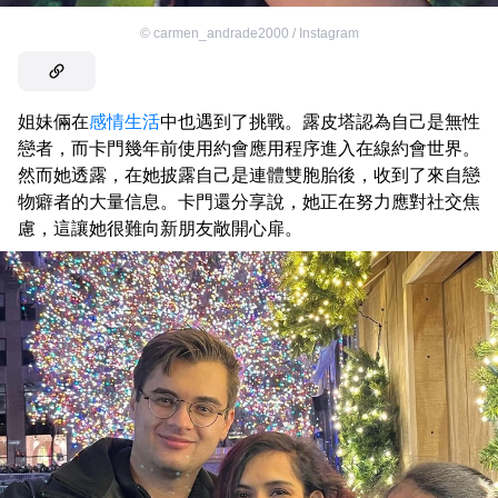
©
carmen_andrade2000 / Instagram
姐妹倆在
感情生活
中也遇到了挑戰。露皮塔認為自己是無性
戀者，而卡門幾年前使用約會應用程序進入在線約會世界。
然而她透露，在她披露自己是連體雙胞胎後，收到了來自戀
物癖者的大量信息。卡門還分享說，她正在努力應對社交焦
慮，這讓她很難向新朋友敞開心扉。