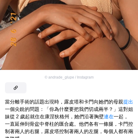
©
andrade_glupe / Instagram
當分離手術的話題出現時，露皮塔和卡門向她們的母親
提出
一個尖銳的問題：「你為什麼要把我們切成兩半？」這對姐
妹從 2 歲起就住在康涅狄格州，她們沿著胸壁
連在
一起，
一直延伸到骨盆中脊柱的匯合處。他們各有一條腿，卡門控
制著兩人的右腿，露皮塔控制著兩人的左腿，每個人都有兩