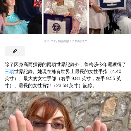
©
rumeysagelgi / Instagram
除了因身高而獲得的兩項世界記錄外，魯梅莎今年還獲得了
三項
世界記錄。她現在擁有世界上最長的女性手指（4.40
英寸）、最大的女性手部（右手 9.81 英寸，左手 9.55 英
寸）、最長的女性背部（23.58 英寸）記錄。