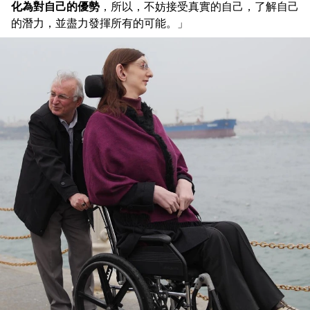
化為對自己的優勢
，所以，不妨接受真實的自己，了解自己
的潛力，並盡力發揮所有的可能。」