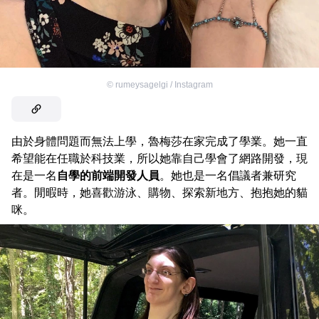
©
rumeysagelgi / Instagram
由於身體問題而無法上學，魯梅莎在家完成了學業。她一直
希望能在任職於科技業，所以她靠自己學會了網路開發，現
在是一名
自學的前端開發人員
。她也是一名倡議者兼研究
者。閒暇時，她喜歡游泳、購物、探索新地方、抱抱她的貓
咪。