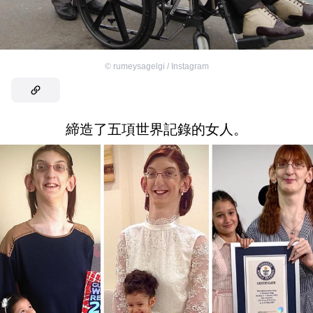
©
rumeysagelgi / Instagram
締造了五項世界記錄的女人。