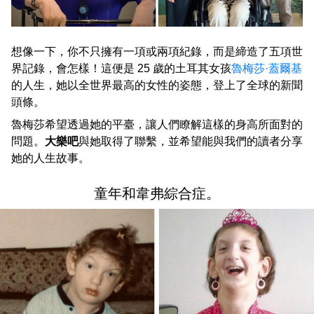
想像一下，你不只擁有一項或兩項紀錄，而是締造了五項世
界記錄，會怎樣！這便是 25 歲的土耳其女孩
魯梅莎·蓋爾基
的人生，她以全世界最高的女性的姿態，登上了全球的新聞
頭條。
魯梅莎希望透過她的平臺，讓人們瞭解這樣的身高所面對的
問題。
大樂吧
與她取得了聯繫，並希望能與我們的讀者分享
她的人生故事。
童年和韋弗綜合症。