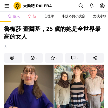
個人
新
心理學
小技巧與小訣竅
女孩小物
魯梅莎·蓋爾基，25 歲的她是全世界最
高的女人
人
-
-
-
-