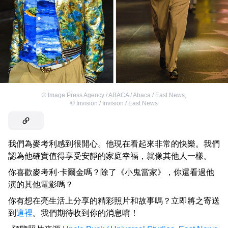
©
Image Press Agency / ABACA / Abaca / East News
,
©
Invision / Invision / East News
我們為麥考利感到很開心。他現在看起來非常的快樂。我們
認為他確實值得享受安靜的家庭幸福，就像其他人一樣。
你喜歡麥考利·卡爾金嗎？除了《小鬼當家》，你還看過他
演的其他電影嗎？
你有想在亮生活上分享的精彩照片和故事嗎？立即將之寄送
到
這裡
。我們期待收到你的消息唷！