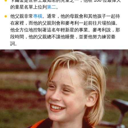
卡爾金是世界上最知名的兒童之一，他在 100 位最偉大
的童星名單上位列
第二
。
他父親非常
專橫
。通常，他的母親會和其他孩子一起待
在家裡，而他的父親則會和麥考利一起前往片場拍攝。
他全方位地控制著這名年輕新星的事業。麥考利說，那
段時間，他的父親總不讓他睡覺，並要他努力練習臺
詞。