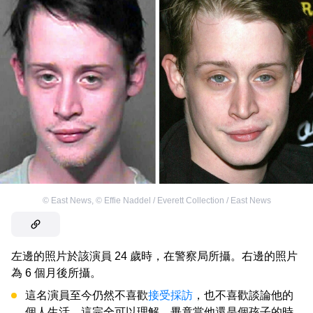
©
East News
,
©
Effie Naddel / Everett Collection / East News
左邊的照片於該演員 24 歲時，在警察局所攝。右邊的照片
為 6 個月後所攝。
這名演員至今仍然不喜歡
接受採訪
，也不喜歡談論他的
個人生活。這完全可以理解，畢竟當他還是個孩子的時