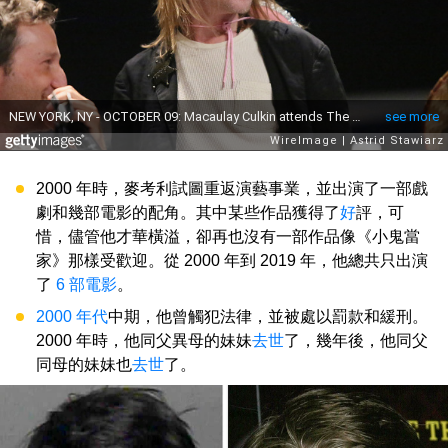
2000 年時，麥考利試圖重返演藝事業，並出演了一部戲
劇和幾部電影的配角。其中某些作品獲得了
好
評，可
惜，儘管他才華橫溢，卻再也沒有一部作品像《小鬼當
家》那樣受歡迎。從 2000 年到 2019 年，他總共只出演
了
6 部電影
。
2000 年代
中期，他曾觸犯法律，並被處以罰款和緩刑。
2000 年時，他同父異母的妹妹
去世
了，幾年後，他同父
同母的妹妹也
去世
了。