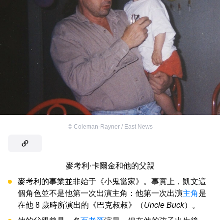
©
Coleman-Rayner / East News
麥考利·卡爾金和他的父親
麥考利的事業並非始于《小鬼當家》。事實上，凱文這
個角色並不是他第一次出演主角：他第一次出演
主角
是
在他 8 歲時所演出的《巴克叔叔》（
Uncle Buck
）。