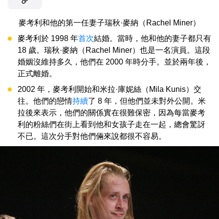
麥考利和他的第一任妻子瑞秋·麥納（Rachel Miner）
麥考利於 1998 年
首次
結婚。當時，他和他的妻子都只有
18 歲。瑞秋·麥納（Rachel Miner）也是一名演員。這段
婚姻沒維持多久，他們在 2000 年時分手。並於兩年後，
正式離婚。
2002 年，麥考利開始和米拉·庫妮絲（Mila Kunis）交
往。他們的戀情
持續
了 8 年，但他們並未對外公開。米
拉後來表示，他們的關係實在很難保密，因為每當麥考
利的粉絲們在街上看到他和女孩子走在一起，總會驚訝
不已。這次分手對他們倆來說都很不容易。