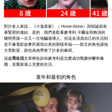
對許多人來說，《小鬼當家》（
Home Alone
）與耶誕節有
著緊密的連結。是的，我們喜歡看麥考利·卡爾金所飾演的
聰明男孩一次又一次地騙過壞人。但這名演員自己的生活則
並不像電影故事所展現出來的那樣幸福——凱文的角色讓他
大受歡迎，卻也為他帶來了許多的麻煩。
這篇
亮生活
文章將告訴你麥考利是怎麼成功戰勝抑鬱和毒
癮，並重新過上充實的生活。
童年和最初的角色