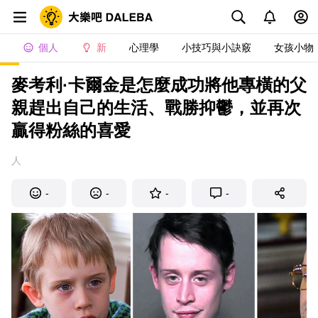
個人
新
心理學
小技巧與小訣竅
女孩小物
麥考利·卡爾金是怎麼成功將他專橫的父
親趕出自己的生活、戰勝抑鬱，並再次
贏得粉絲的喜愛
人
-
-
-
-