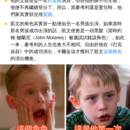
他的父親曾是一名
百老匯
演員，但在他的孩子出生後，
他便不再繼續登台了。所以，當麥考利還是嬰兒時，他
們家其實狀況很
貧困
。
凱文的角色其實差一點便由另一名男孩出演。如果當時
那名男孩成功出演的話，凱文便會是一頭黑髮（當時約
翰·穆蘭尼（John Mulaney）被邀請試鏡該角色），如此
一來，麥考利的人生也會大不相同。但由於他在《巴克
叔叔》中的成功演出，卡爾金這才獲到了凱文
這個角色
的演出機會。