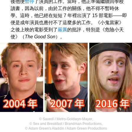
後他便
暫停
了演員的工作。當時，他正準備繼續回學校
讀書，因為以前，由於工作的關係，他不得不暫時休
學。這時，他已經在短短 7 年裡出演了 15 部電影——即
便是成年演員也應付不了這麼多的工作。《小鬼當家》
之後上映的電影受到了
嚴厲
的批評，特別是《危險小天
使》（
The Good Son
）。
©
Saved! / Metro-Goldwyn-Mayer
,
©
Sex and Breakfast / Brandman Productions
,
©
Adam Green's Aladdin / Adam Green Productions