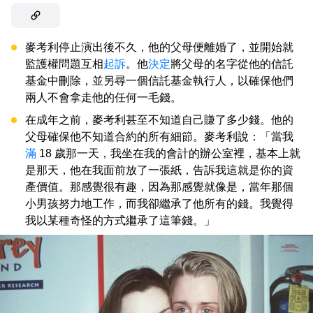
麥考利停止演出後不久，他的父母便離婚了，並開始就
監護權問題互相
起訴
。他
決定
將父母的名字從他的信託
基金中刪除，並另尋一個信託基金執行人，以確保他們
兩人不會拿走他的任何一毛錢。
在成年之前，麥考利甚至不知道自己賺了多少錢。他的
父母確保他不知道合約的所有細節。麥考利說：「當我
滿
18 歲那一天，我坐在我的會計的辦公室裡，基本上就
是那天，他在我面前放了一張紙，告訴我這就是你的資
產價值。那感覺很有趣，因為那感覺就像是，當年那個
小男孩努力地工作，而我卻繼承了他所有的錢。我覺得
我以某種奇怪的方式繼承了這筆錢。」