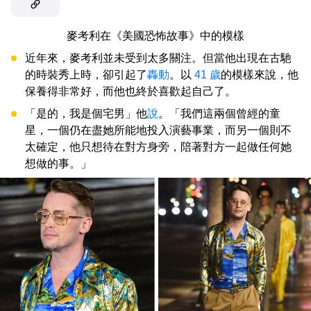
麥考利在《美國恐怖故事》中的模樣
近年來，麥考利並未受到太多關注。但當他出現在古馳
的時裝秀上時，卻引起了
轟動
。以
41 歲
的模樣來說，他
保養得非常好，而他也終於喜歡起自己了。
「是的，我是個宅男」他
說
。「我們這兩個曾經的童
星，一個仍在盡她所能地投入演藝事業，而另一個則不
太確定，他只想待在對方身旁，陪著對方一起做任何她
想做的事。」