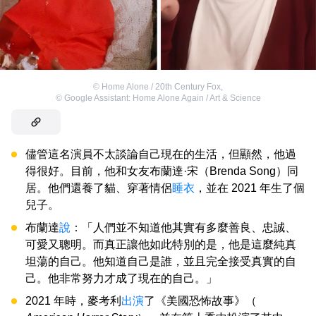
©
Home Alone / 20th Century Fox
,
©
Google Assistant: Home Alone Again / Art & Science
儘管這名演員不太談論自己現在的生活，但顯然，他過
得很好。目前，他和女友布蘭達·宋（Brenda Song）同
居。他們還養了貓、穿著情侶
睡衣
，並在 2021 年生了個
兒子。
布蘭達
說
：「人們並不知道他其實有多麼善良、忠誠、
可愛又聰明。而真正讓他如此特別的是，他是這麼純真
坦蕩的自己。他知道自己是誰，並且完全接受真實的自
己。他非常努力才成了現在的自己。」
2021 年時，麥考利
出演
了《美國恐怖故事》（