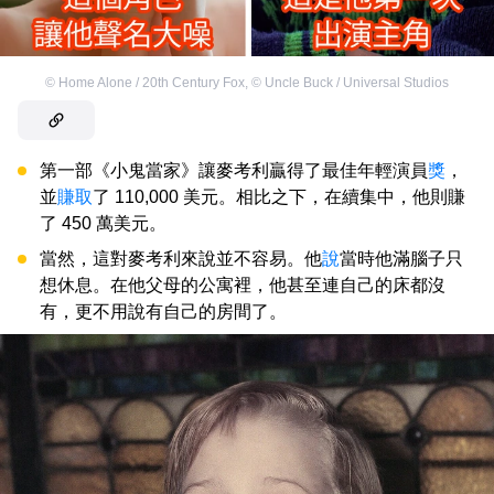
©
Home Alone / 20th Century Fox
,
©
Uncle Buck / Universal Studios
第一部《小鬼當家》讓麥考利贏得了最佳年輕演員
獎
，
並
賺取
了 110,000 美元。相比之下，在續集中，他則賺
了 450 萬美元。
當然，這對麥考利來說並不容易。他
說
當時他滿腦子只
想休息。在他父母的公寓裡，他甚至連自己的床都沒
有，更不用說有自己的房間了。