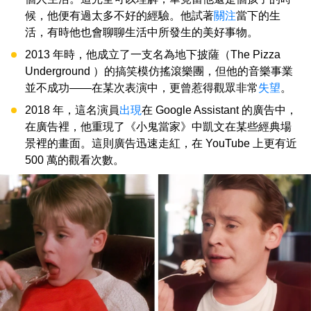
候，他便有過太多不好的經驗。他試著
關注
當下的生
活，有時他也會聊聊生活中所發生的美好事物。
2013 年時，他成立了一支名為地下披薩（The Pizza
Underground ）的搞笑模仿搖滾樂團，但他的音樂事業
並不成功——在某次表演中，更曾惹得觀眾非常
失望
。
2018 年，這名演員
出現
在 Google Assistant 的廣告中，
在廣告裡，他重現了《小鬼當家》中凱文在某些經典場
景裡的畫面。這則廣告迅速走紅，在 YouTube 上更有近
500 萬的觀看次數。