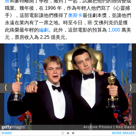
班
和麥特離開了學校，搬到了一起，試圖把他們的熱情變成
職業。幾年後，在 1996 年，作為年輕人他們寫了《心靈捕
手》，這部電影讓他們獲得了
奧斯卡
最佳劇本獎，並讓他們
永遠在業內有了一席之地。時至今日，班·艾佛列克仍是獲
此殊榮最年輕的
編劇
。此外，這部電影的預算為
1,000
萬美
元，票房收入為 2.25 億美元。