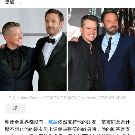
更酷。」
E. Catarina / Starface/STARFACE PHOTO /East News
,
AFP/EAST NEWS
即便全世界都沒有，
戴蒙
依然支持他的朋友。當被問及為什
麼不阻止他的朋友刺上這個被嘲笑的紋身時，他的回答是支