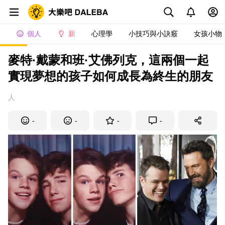
個人
新
心理學
小技巧與小訣竅
女孩小物
麥特·戴蒙和班·艾佛列克，這兩個一起
實現夢想的孩子如何成長為終生的朋友
人
-
-
-
-