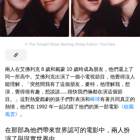
©
The Tonight Show Starring Jimmy Fallon / YouTube
兩人在艾佛列克 8 歲和戴蒙 10 歲時成為朋友，他們還上了
同一所高中。艾佛列克出演了一個小電視節目，他覺得沒人
能理解，「突然間我有了這個朋友，麥特，他理解我，想
演，覺得很有趣，想談談......很快我們倆都在演這個節
目。」這對熱愛戲劇的孩子們對表演和
棒球
有著共同真正的
熱情，他們在 1992 年一起試鏡了他們的第一部電影
《校園
風雲》
。
在那部為他們帶來世界認可的電影中，兩人扮
演了與現實世界中