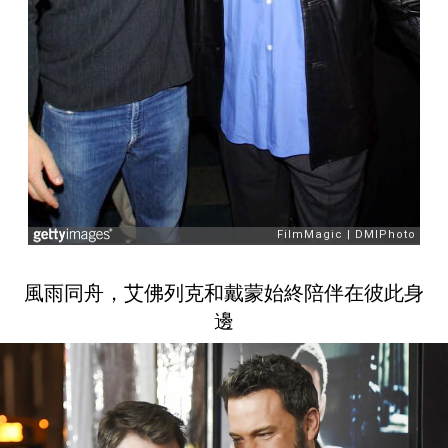
風雨同舟，艾佛列克和戴蒙始終陪伴在彼此身
邊