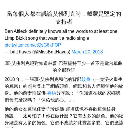
當每個人都在議論艾佛列克時，戴蒙是堅定的
支持者
Ben Affleck definitely knows all the words to at least one
Limp Bizkit song that wasn't a radio single
pic.twitter.com/ctQsG6kFOP
— britt hayes (@MissBrittHayes)
March 20, 2018
班·艾佛列克絕對知道林普·巴茲提特至少一首不是電台單曲
的全部歌詞
2018 年，一張班·艾佛列克和他的背部
紋身
（一隻浴火重生
的鳳凰）的照片登上了網絡頭條。網民和名人們嘲笑他的紋
身。他的前妻珍妮佛·
嘉納
分享說：「你知道在我的家鄉我
們會怎麼說嗎？『保佑他的心。』」
他的前女友兼現任妻子珍妮佛·羅培茲也不喜歡這個紋身，
她說：「
太可怕了！
你在做什麼？它有太多的顏色。他的紋
身總是有太多的顏色。它們不應該如此豐富多彩。它們應該