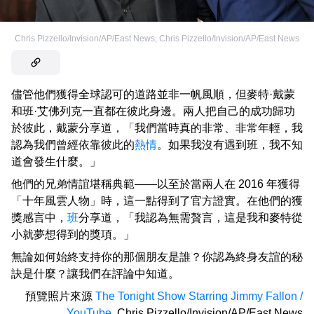
Chris Pizzello/Invision/AP/East News
,
Chris Pizzello/Invision/AP/East News
儘管他們獲得全球認可的道路並非一帆風順，但麥特·戴蒙
和班·艾佛列克一直都在彼此身邊。兩人把自己的成功歸功
於彼此，戴蒙分享道，「我們當時真的非常、非常年輕，我
認為我們曾經依靠彼此的
熱情
。如果我沒有遇到班，我不知
道會發生什麼。」
他們的兄弟情誼堪稱典範——以至於當兩人在 2016 年獲得
「十年風雲人物」時，這一點得到了官方證實。在他們的獲
獎感言中，
班
分享道，「我認為無需贅言，這是我和麥特從
小就夢想得到的獎項。」
無論如何始終支持你的那個朋友是誰？你認為終身友誼的秘
訣是什麼？讓我們在評論中知道。
預覽照片來源
The Tonight Show Starring Jimmy Fallon /
YouTube
,
Chris Pizzello/Invision/AP/East News