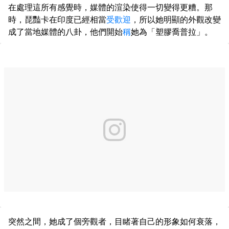
在處理這所有感覺時，媒體的渲染使得一切變得更糟。那
時，琵豔卡在印度已經相當
受歡迎
，所以她明顯的外觀改變
成了當地媒體的八卦，他們開始
稱
她為「塑膠喬普拉」。
突然之間，她成了個旁觀者，目睹著自己的形象如何衰落，