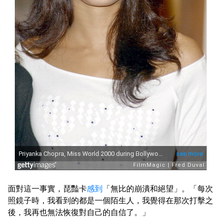
面對這一事實，琵豔卡
感到
「無比的崩潰和絕望」。「每次
照鏡子時，我看到的都是一個陌生人，我覺得在那次打擊之
後，我再也無法恢復對自己的自信了。」