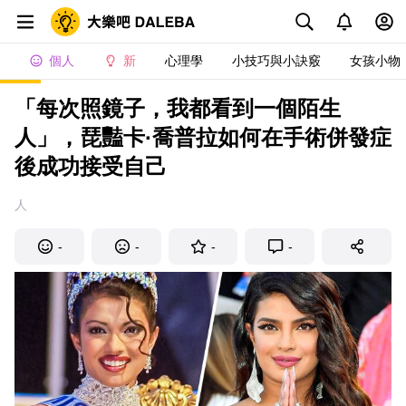
個人
新
心理學
小技巧與小訣竅
女孩小物
「每次照鏡子，我都看到一個陌生
人」，琵豔卡·喬普拉如何在手術併發症
後成功接受自己
人
-
-
-
-