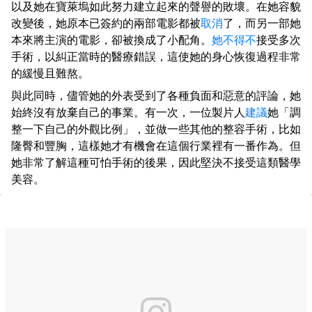
以及她在寶萊塢如此努力建立起來的聲譽的敗壞。在她容貌
改變後，她原本已簽約的兩部電影都被
取消
了，而另一部她
本來將主演的電影，卻被換成了小配角。
她不得不
接受多次
手術，以糾正當時的醫療錯誤，這使她的身心恢復過程非常
的緩慢且難熬。
與此同時，儘管她的外表受到了各種負面和惡意的評論，她
始終沒有放棄自己的事業。有一次，一位製片人
建議
她「調
整一下自己的外觀比例」，並做一些其他的整容手術，比如
隆臀和豐胸，這樣她才有機會在這個行業裡有一番作為。但
她非常了解這種可怕手術的後果，因此堅決不接受這類醫學
美容。