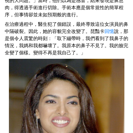
視的大問題。」當時，他們以為是感冒，結果發現是鼻息
肉，得透過手術進行切除。手術本應是個常規性的簡單程
序，但事情卻並未如預期般的進行。
在治療過程中，醫生犯了個錯誤，最終導致這位女演員的鼻
中隔破裂。因此，她的容貌完全改變了。琵豔卡
回憶
說，那
是個令人震驚的時刻：「取下繃帶時，我們看到了我鼻子的
情況，我媽和我都嚇壞了。我原本的鼻子不見了。我的臉完
全變了個樣。變得不再是我自己了。」