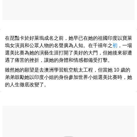
在琵豔卡於好萊塢成名之前，她早已在她的祖國印度以寶萊
塢女演員和公眾人物的名聲廣為人知。在千禧年之
初
，一場
選美比賽為她的演藝生涯打開了美好的大門，但她後來卻遭
遇了痛苦的挫折，讓她的身體和情感都備受打擊。
雖然她的願望是去澳洲學習航空航太工程，但當她 10 歲的
弟弟鼓勵她以印度小姐的身份參加世界小姐選美比賽時，她
的人生徹底改變了。