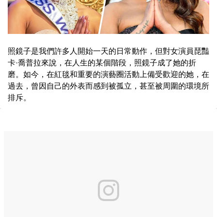
照鏡子是我們許多人開始一天的日常動作，但對女演員琵豔
卡·喬普拉來說，在人生的某個階段，照鏡子成了她的折
磨。如今，在紅毯和重要的演藝圈活動上備受歡迎的她，在
過去，曾因自己的外表而感到被孤立，甚至被周圍的環境所
排斥。