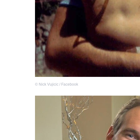
©
Nick Vujicic / Facebook