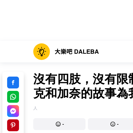
沒有四肢，沒有限
克和加奈的故事為
人
-
-