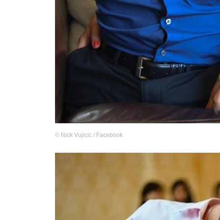
©
Nick Vujicic / Facebook