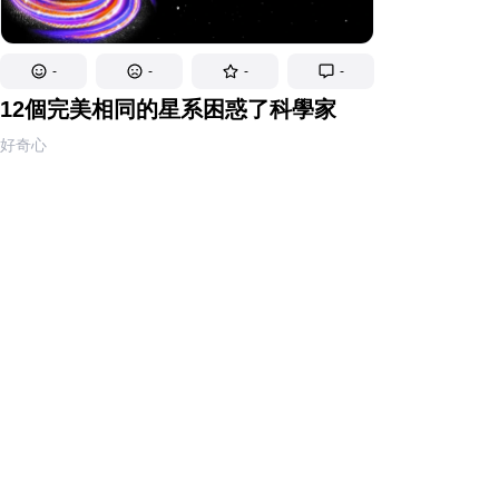
-
-
-
-
12個完美相同的星系困惑了科學家
好奇心