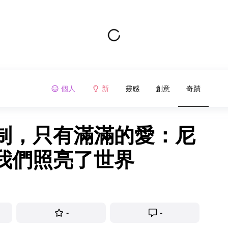
個人
新
靈感
創意
奇蹟
制，只有滿滿的愛：尼
我們照亮了世界
-
-