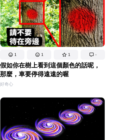
1
1
1
-
假如你在樹上看到這個顏色的話呢，
那麼，車要停得遠遠的喔
好奇心