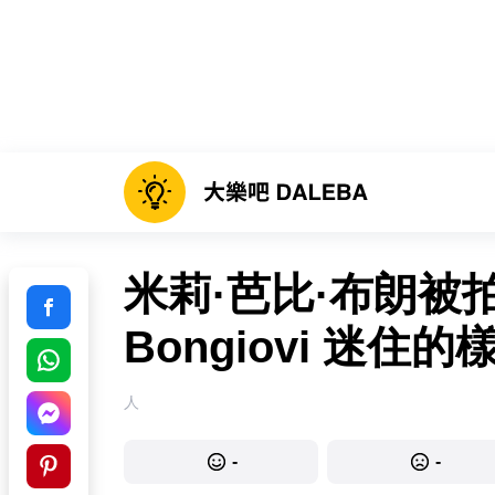
米莉·芭比·布朗被拍
Bongiovi 迷住的
人
-
-