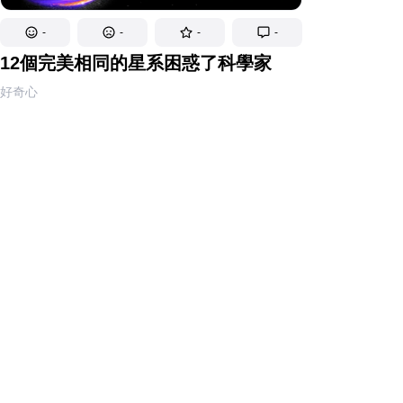
-
-
-
-
12個完美相同的星系困惑了科學家
好奇心