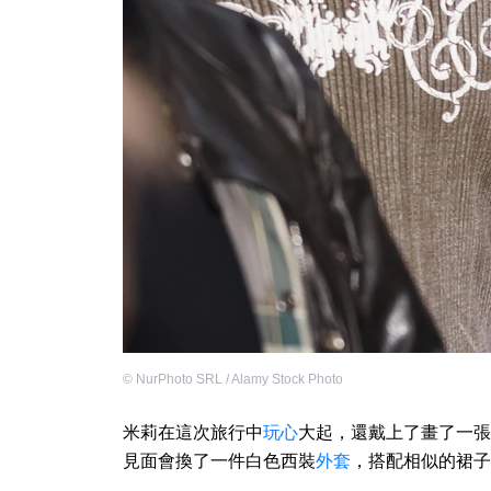
©
NurPhoto SRL / Alamy Stock Photo
米莉在這次旅行中
玩心
大起，還戴上了畫了一張
見面會換了一件白色西裝
外套
，搭配相似的裙子