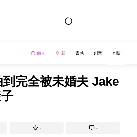
個人
新
靈感
創意
奇蹟
到完全被未婚夫 Jake
樣子
-
-