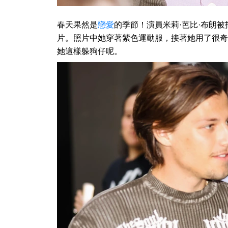
春天果然是
戀愛
的季節！演員米莉·芭比·布朗被拍到
片。照片中她穿著紫色運動服，接著她用了很奇
她這樣躲狗仔呢。