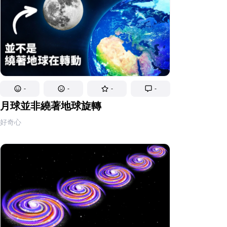
-
-
-
-
月球並非繞著地球旋轉
好奇心