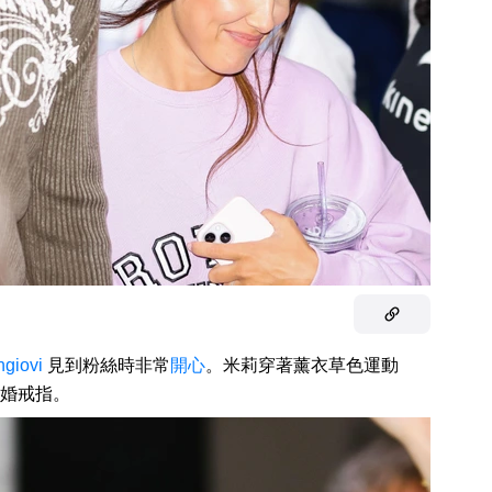
giovi
見到粉絲時非常
開心
。米莉穿著薰衣草色運動
婚戒指。