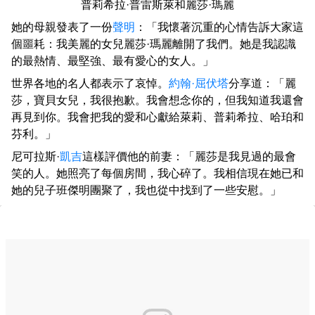
普莉希拉·普雷斯萊和麗莎·瑪麗
她的母親發表了一份
聲明
：「我懷著沉重的心情告訴大家這
個噩耗：我美麗的女兒麗莎·瑪麗離開了我們。她是我認識
的最熱情、最堅強、最有愛心的女人。」
世界各地的名人都表示了哀悼。
約翰·屈伏塔
分享道：「麗
莎，寶貝女兒，我很抱歉。我會想念你的，但我知道我還會
再見到你。我會把我的愛和心獻給萊莉、普莉希拉、哈珀和
芬利。」
尼可拉斯·
凱吉
這樣評價他的前妻：「麗莎是我見過的最會
笑的人。她照亮了每個房間，我心碎了。我相信現在她已和
她的兒子班傑明團聚了，我也從中找到了一些安慰。」