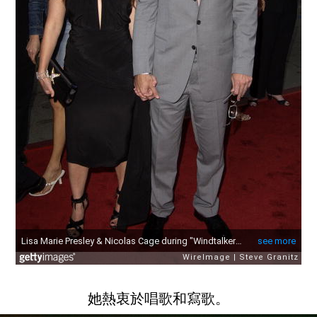
她熱衷於唱歌和寫歌。