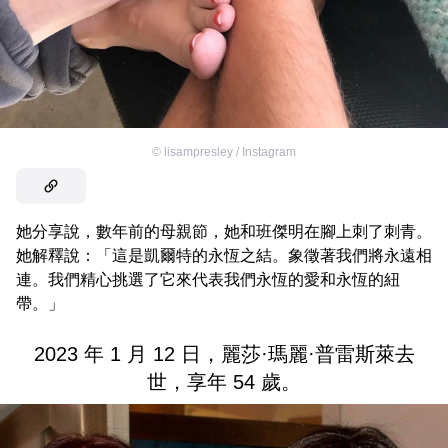
©
lisampresley / Instagram
她分享說，數年前的母親節，她和班傑明在腳上刺了刺青。
她解釋說：「這是凱爾特的永恆之結。象徵著我們將永遠相
連。我們精心挑選了它來代表我們永恆的愛和永恆的紐
帶。」
2023 年 1 月 12 日，麗莎·瑪麗·普雷斯萊去
世，享年 54 歲。