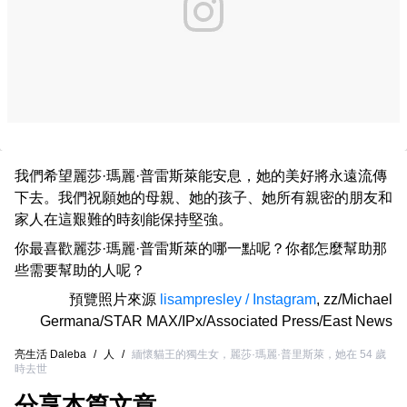
我們希望麗莎·瑪麗·普雷斯萊能安息，她的美好將永遠流傳
下去。我們祝願她的母親、她的孩子、她所有親密的朋友和
家人在這艱難的時刻能保持堅強。
你最喜歡麗莎·瑪麗·普雷斯萊的哪一點呢？你都怎麼幫助那
些需要幫助的人呢？
預覽照片來源
lisampresley / Instagram
,
zz/Michael
Germana/STAR MAX/IPx/Associated Press/East News
亮生活 Daleba
/
人
/
緬懷貓王的獨生女，麗莎·瑪麗·普里斯萊，她在 54 歲
時去世
分享本篇文章