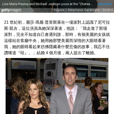
21 世紀初，麗莎·瑪麗·普里斯萊在一場派對上認識了尼可拉
斯·凱吉，這位演員為她深深著迷，他說：「我走進了那場
派對，完全不知道自己會遇到誰，那時，有個美麗的女孩就
這樣站在客廳中央，她用她那雙美麗而深情的大眼睛看著
我，她的眼睛看起來彷彿隱藏著什麼悲傷的故事，我忍不住
讚嘆道『哇』。」結婚 4 個月後，兩人提出了離婚。