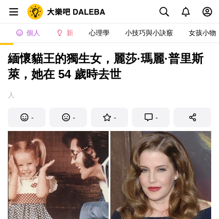
個人
新
心理學
小技巧與小訣竅
女孩小物
緬懷貓王的獨生女，麗莎·瑪麗·普里斯
萊，她在 54 歲時去世
人
-
-
-
-