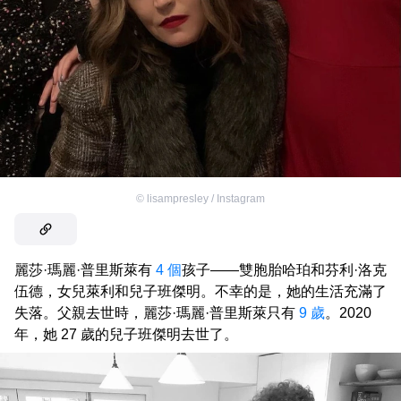
©
lisampresley / Instagram
麗莎·瑪麗·普里斯萊有
4 個
孩子——雙胞胎哈珀和芬利·洛克
伍德，女兒萊利和兒子班傑明。不幸的是，她的生活充滿了
失落。父親去世時，麗莎·瑪麗·普里斯萊只有
9 歲
。2020
年，她 27 歲的兒子班傑明去世了。