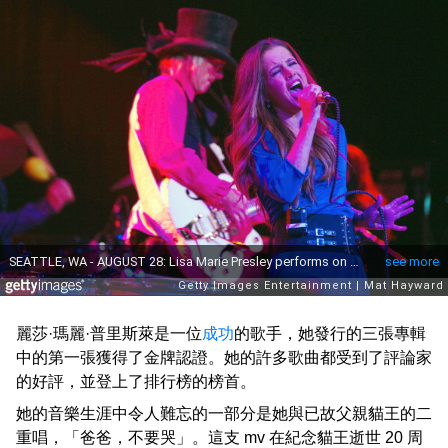
麗莎·瑪麗·普里斯萊是一位
成功
的歌手，她發行的三張專輯
中的第一張獲得了金牌認證。她的許多歌曲都受到了評論家
的好評，並登上了排行榜的榜首。
她的音樂生涯中令人難忘的一部分是她與已故父親貓王的二
重唱，「爸爸，不要哭」。這支 mv 在紀念貓王逝世 20 周