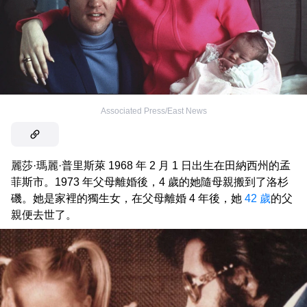
Associated Press/East News
麗莎·瑪麗·普里斯萊 1968 年 2 月 1 日出生在田納西州的孟
菲斯市。1973 年父母離婚後，4 歲的她隨母親搬到了洛杉
磯。她是家裡的獨生女，在父母離婚 4 年後，她
42 歲
的父
親便去世了。