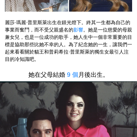
麗莎·瑪麗·普里斯萊出生在鎂光燈下。終其一生都為自己的
事業而奮鬥，而不受父親盛名的
影響
。她是一位慈愛的母親
兼女兒，也是一位成功的歌手，她人生中一個非常重要的目
標是協助那些比她不幸的人。為了紀念她的一生，讓我們一
起來看看關於貓王和普莉希拉·普里斯萊的獨生女最引人注
目的冷知識吧。
她在父母結婚
9 個
月後出生。