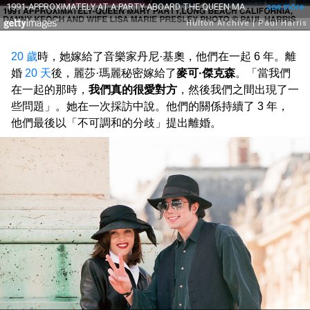
20 歲
時，她嫁給了音樂家丹尼·基奧，他們在一起 6 年。離
婚
20 天
後，麗莎·瑪麗秘密嫁給了
麥可·傑克森
。「當我們
在一起的那時，
我們真的很愛對方
，然後我們之間出現了一
些問題」。她在一次採訪中說。他們的關係持續了 3 年，
他們最後以「不可調和的分歧」提出離婚。