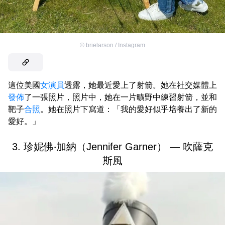
©
brielarson / Instagram
這位美國
女演員
透露，她最近愛上了射箭。她在社交媒體上
發佈
了一張照片，照片中，她在一片曠野中練習射箭，並和
靶子
合照
。她在照片下寫道：「我的愛好似乎培養出了新的
愛好。」
3. 珍妮佛‧加納（Jennifer Garner） — 吹薩克
斯風