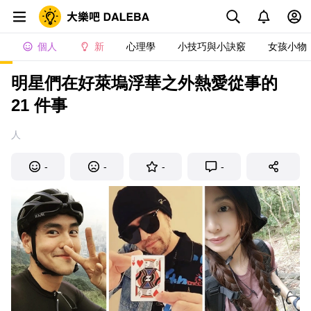
個人
新
心理學
小技巧與小訣竅
女孩小物
明星們在好萊塢浮華之外熱愛從事的
21 件事
人
-
-
-
-