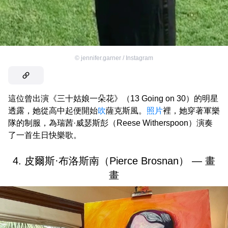
©
jennifer.garner / Instagram
這位曾出演《三十姑娘一朵花》（13 Going on 30）的明星
透露，她從高中起便開始
吹
薩克斯風。
照片
裡，她穿著軍樂
隊的制服，為瑞茜·威瑟斯彭（Reese Witherspoon）演奏
了一首生日快樂歌。
4. 皮爾斯·布洛斯南（Pierce Brosnan） — 畫
畫