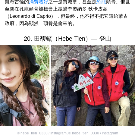
凱奇古怪的
消費嗜好
之一是買城堡，甚至是
恐龍
頭骨。他甚
至曾在孔龍頭骨競標會上贏過李奧納多·狄卡皮歐
（Leonardo di Caprio），但最終，他不得不把它還給蒙古
政府，因為顯然，頭骨是偷來的。
20. 田馥甄（Hebe Tien）— 登山
©
hebe_tien_0330 / Instagram
,
©
hebe_tien_0330 / Instagram