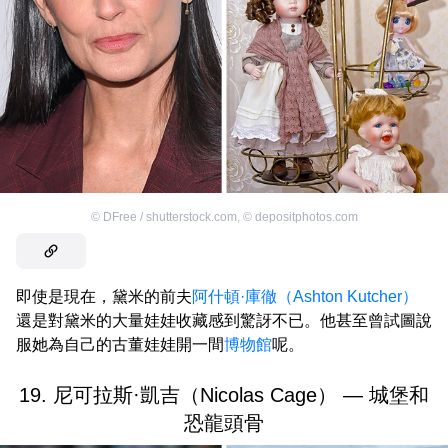
©
DFree / shutterstock.com
,
©
depositphotos.com
即使是現在，黛米的前夫
阿什頓·庫徹（Ashton Kutcher）
還是對黛米的大量娃娃收藏感到驚訝不已。他甚至曾試圖說
服她為自己的古董娃娃開一間
博物館
呢。
19. 尼可拉斯·凱吉（Nicolas Cage） — 城堡和
恐龍頭骨