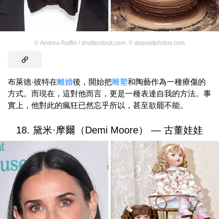
©
Andrea Raffin / shutterstock.com
,
©
depositphotos.com
布萊德·彼特在
離婚
後，開始把
雕塑
和陶藝作為一種療傷的
方式。而現在，這對他而言，更是一種表達自我的方法。事
實上，他對此的瘋狂已然忘乎所以，甚至欲罷不能。
18. 黛米·摩爾（Demi Moore） — 古董娃娃