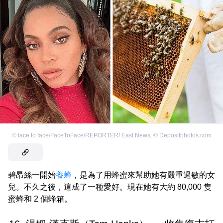
©
face to face/FaceToFace/REPORTER/ East News
,
©
Depositphotos.com
碧昂絲一開始
養蜂
，是為了用蜂蜜來幫助她有嚴重過敏的女
兒。不久之後，這成了一種愛好。現在她有大約 80,000 隻
蜜蜂和 2 個蜂箱。