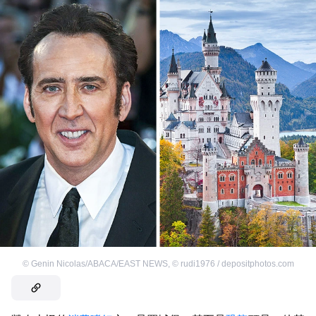
©
Genin Nicolas/ABACA/EAST NEWS
,
©
rudi1976 / depositphotos.com