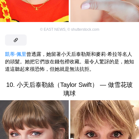
©
EAST NEWS
,
©
shutterstock.com
凱蒂·佩里
曾透露，她留著小天后泰勒斯和麥莉·希拉等名人
的頭髮。她把它們放在錢包裡收藏。最令人驚訝的是，她知
道這聽起來很恐怖，但她就是無法抗拒。
10. 小天后泰勒絲（Taylor Swift） — 做雪花玻
璃球