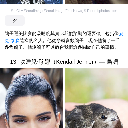
©
LCLA /Broadimage/Broad Image/East News
,
©
Depositphotos.com
鴿子選美比賽的吸睛度其實比我們預期的還要強，包括像
麥
克·泰森
這樣的名人。他從小就喜歡鴿子，現在他養了一千
多隻鴿子。他說鴿子可以教會我們許多關於自己的事情。
13. 坎達兒·珍娜（Kendall Jenner）— 鳥鳴