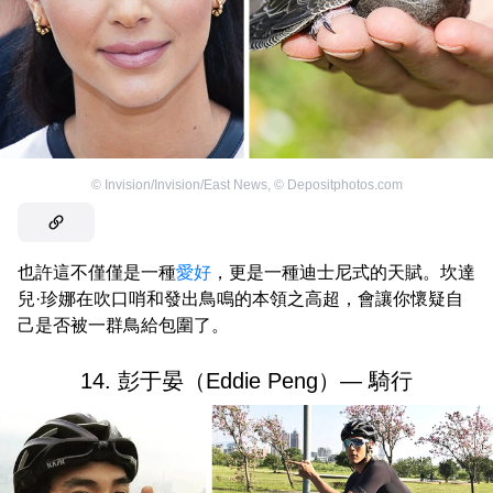
©
Invision/Invision/East News
,
©
Depositphotos.com
也許這不僅僅是一種
愛好
，更是一種迪士尼式的天賦。坎達
兒·珍娜在吹口哨和發出鳥鳴的本領之高超，會讓你懷疑自
己是否被一群鳥給包圍了。
14. 彭于晏（Eddie Peng）— 騎行