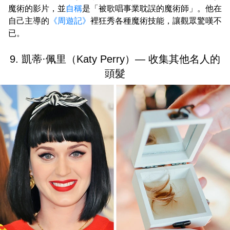
魔術的影片，並
自稱
是「被歌唱事業耽誤的魔術師」。他在
自己主導的
《周遊記》
裡狂秀各種魔術技能，讓觀眾驚嘆不
已。
9. 凱蒂·佩里（Katy Perry）— 收集其他名人的
頭髮