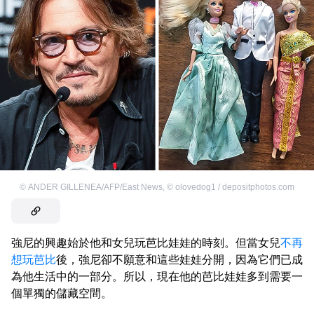
©
ANDER GILLENEA/AFP/East News
,
©
olovedog1 / depositphotos.com
強尼的興趣始於他和女兒玩芭比娃娃的時刻。但當女兒
不再
想玩芭比
後，強尼卻不願意和這些娃娃分開，因為它們已成
為他生活中的一部分。所以，現在他的芭比娃娃多到需要一
個單獨的儲藏空間。