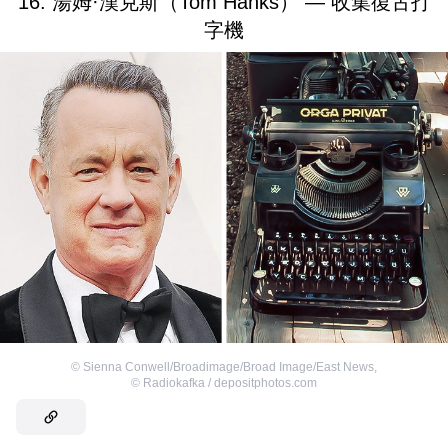
16. 湯姆·漢克斯（Tom Hanks） — 收集復古打
字機
©
Sienna Conwell/Broadimage/Broad Image/East News
,
©
Radiokafka / depositphotos.com