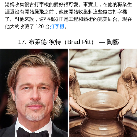
湯姆收集復古打字機的愛好很可愛。事實上，在他的職業生
涯還沒有開始騰飛之前，他便開始收集起這些復古打字機
了。對他來說，這些機器正是工程和藝術的完美結合。現在
他大約收藏了 120 台
打字機
。
17. 布萊德·彼特（Brad Pitt） — 陶藝