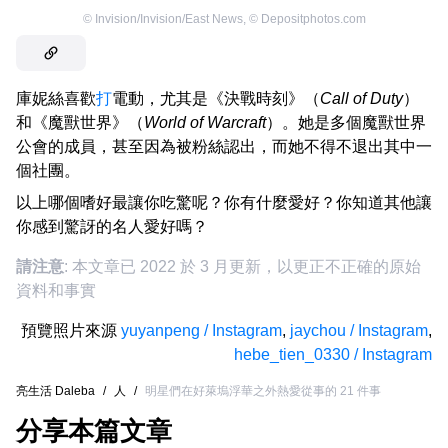
©
Invision/Invision/East News
,
©
Depositphotos.com
庫妮絲喜歡
打
電動，尤其是《決戰時刻》（
Call of Duty
）
和《魔獸世界》（
World of Warcraft
）。她是多個魔獸世界
公會的成員，甚至因為被粉絲認出，而她不得不退出其中一
個社團。
以上哪個嗜好最讓你吃驚呢？你有什麼愛好？你知道其他讓
你感到驚訝的名人愛好嗎？
請注意
: 本文章已 2022 於 3 月更新，以更正不正確的原始
資料和事實
預覽照片來源
yuyanpeng / Instagram
,
jaychou / Instagram
,
hebe_tien_0330 / Instagram
亮生活 Daleba
/
人
/
明星們在好萊塢浮華之外熱愛從事的 21 件事
分享本篇文章