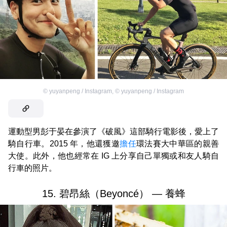
©
yuyanpeng / Instagram
,
©
yuyanpeng / Instagram
運動型男彭于晏在參演了《破風》這部騎行電影後，愛上了
騎自行車。2015 年，他還獲邀
擔任
環法賽大中華區的親善
大使。此外，他也經常在 IG 上分享自己單獨或和友人騎自
行車的照片。
15. 碧昂絲（Beyoncé） — 養蜂