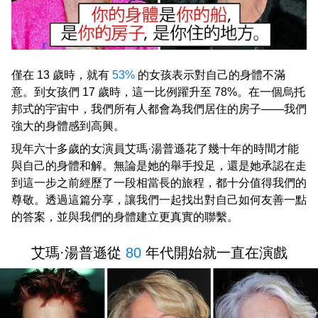
僅在 13 歲時，就有
53%
的女孩表示對自己的身體不滿
意。到女孩們 17 歲時，這一比例躍升至 78%。在一個烏托
邦式的宇宙中，我們所有人都會為我們居住的房子——我們
強大的身體感到高興。
現年六十多歲的女演員艾瑪·湯普遜花了幾十年的時間才能
與自己的身體和解。無論是她的舉手投足，還是她承認在走
到這一步之前經歷了一段相當長的旅程，都十分值得我們的
尊敬。透過這篇分享，讓我們一起找出對自己如何友善一點
的答案，並與我們的身體建立更真實的聯繫。
艾瑪·湯普遜從
80
年代開始就一直在演戲