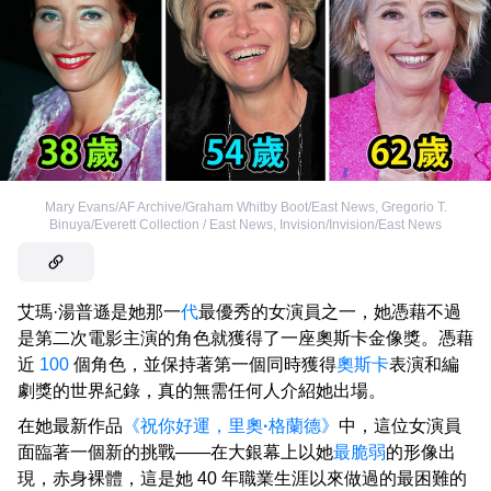
Mary Evans/AF Archive/Graham Whitby Boot/East News
,
Gregorio T.
Binuya/Everett Collection / East News
,
Invision/Invision/East News
艾瑪·湯普遜是她那一
代
最優秀的女演員之一，她憑藉不過
是第二次電影主演的角色就獲得了一座奧斯卡金像獎。憑藉
近
100
個角色，並保持著第一個同時獲得
奧斯卡
表演和編
劇獎的世界紀錄，真的無需任何人介紹她出場。
在她最新作品
《祝你好運，里奧
·
格蘭德》
中，這位女演員
面臨著一個新的挑戰——在大銀幕上以她
最脆弱
的形像出
現，赤身裸體，這是她 40 年職業生涯以來做過的最困難的