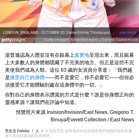
湯普遜認為人體並沒有在銀幕上
真實地
呈現出來，而且銀幕
上大多數人的身體都隱藏了不完美的地方。但正是這些不完
美使我們成為人類。這位 63 歲的女演員分享道：「我們越
是
接受自己的身體
——而不是愛它，你不必愛它——但你必
須接受它才能體驗到處在這身體中的一切。」
你對自己的身體表示讚賞的方式是什麼？誰是你身體正向的
靈感來源？讓我們在評論中知道。
預覽照片來源
Invision/Invision/East News
,
Gregorio T.
Binuya/Everett Collection / East News
亮生活 Daleba
/
人
/
女演員艾瑪·湯普遜如何改寫接受我們身體的規則並選
擇不美化好萊塢的美容標準