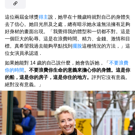
這位兩屆金球獎
得主
說，她早在十幾歲時就對自己的身體失
去了信心。她目光所及之處，總有暗示她永遠無法擁有足夠
好身材的畫面出現。「我覺得我的體型和一切都不對。這是
一個巨大的恥辱。這是在浪費時間、精力、金錢、激情和目
標。真希望我過去能夠早點找到
擺脫
這種情況的方法，」這
位女演員承認道 .
如果她能對 14 歲的自己說什麼，她會告訴她，「
不要浪費
你的時間
。
不要浪費你生命的意義來擔心你的身體。這是你
的船，這是你的房子，這是你住的地方。
評判它沒有意義。
絕對沒有意義。」