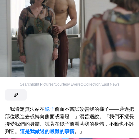
Searchlight Pictures/Courtesy Everett Collection/East News
「我肯定無法站在
鏡子
前而不嘗試改善我的樣子——通過把
部位吸進去或轉向側面或關燈，」湯普遜說。「我們不擅長
接受我們的身體。試著在鏡子前看著我的身體，不動也不評
判它。
這是我做過的最難的事情
。」