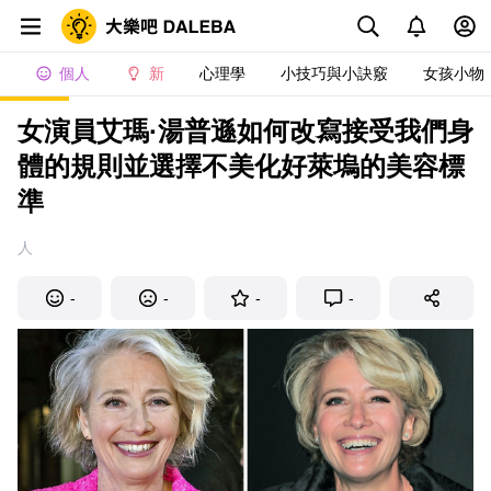
個人
新
心理學
小技巧與小訣竅
女孩小物
女演員艾瑪·湯普遜如何改寫接受我們身
體的規則並選擇不美化好萊塢的美容標
準
人
-
-
-
-