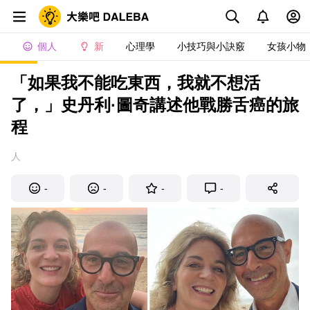
個人
新
心理學
小技巧與小訣竅
女孩小物
「如果我不能吃東西，我就不想活
了，」史丹利·圖奇講述他戰勝舌癌的旅
程
人
-
-
-
-