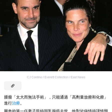
CJ Contino / Everett Collection / East News
腫瘤「太大而無法手術」，只能通過「高劑量放療和化療」
進行
治療
。
圖奇的第一任妻子凱特因乳腺癌去世，他對於病情持謹慎態