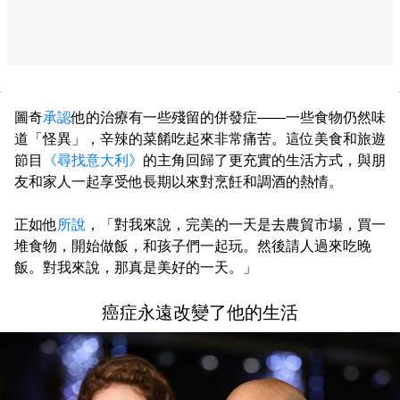
圖奇
承認
他的治療有一些殘留的併發症——一些食物仍然味
道「怪異」，辛辣的菜餚吃起來非常痛苦。這位美食和旅遊
節目
《尋找意大利》
的主角回歸了更充實的生活方式，與朋
友和家人一起享受他長期以來對烹飪和調酒的熱情。
正如他
所說
，「對我來說，完美的一天是去農貿市場，買一
堆食物，開始做飯，和孩子們一起玩。然後請人過來吃晚
飯。對我來說，那真是美好的一天。」
癌症永遠改變了他的生活