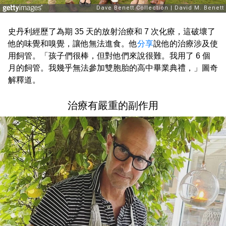
史丹利經歷了為期 35 天的放射治療和 7 次化療，這破壞了
他的味覺和嗅覺，讓他無法進食。他
分享
說他的治療涉及使
用飼管。「孩子們很棒，但對他們來說很難。我用了 6 個
月的飼管。我幾乎無法參加雙胞胎的高中畢業典禮，」圖奇
解釋道。
治療有嚴重的副作用