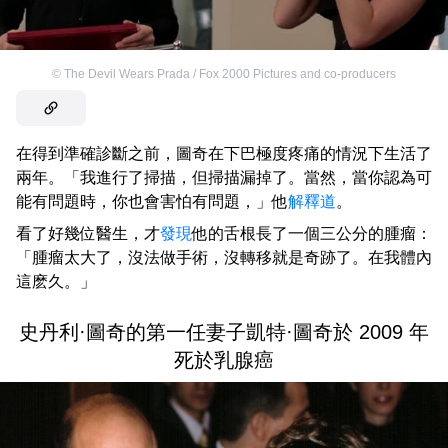
©
The Devil Wears Prada / Fox 2000 Pictures and co-producers
在得到準確診斷之前，圖奇在下巴極度疼痛的情況下生活了
兩年。「我進行了掃描，但掃描漏掉了。當然，當你認為可
能有問題時，你也會害怕有問題，」他
解釋道
。
看了好幾位醫生，才
發現
他的舌根長了一個三公分的腫瘤：
「腫瘤太大了，沒法做手術，沒轉移就是奇跡了。在我體內
這麽久。」
史丹利·圖奇的第一任妻子凱特·圖奇於 2009 年
死於乳腺癌