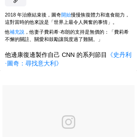
2018 年治療結束後，圖奇
開始
慢慢恢復體力和進食能力，
這對當時的他來說是「世界上最令人興奮的事情」。
他
補充說
，他妻子費莉希·布朗的支持是無價的：「費莉希
不懈的關註、關愛和鼓勵讓我度過了難關。」
他邊康復邊製作自己 CNN 的系列節目
《史丹利
·圖奇：尋找意大利》