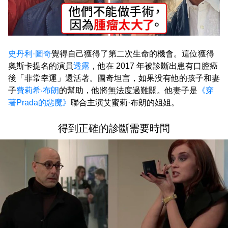
史丹利·圖奇
覺得自己獲得了第二次生命的機會。這位獲得
奧斯卡提名的演員
透露
，他在 2017 年被診斷出患有口腔癌
後「非常幸運」還活著。圖奇坦言，如果没有他的孩子和妻
子
費莉希‧布朗
的幫助，他將無法度過難關。他妻子是
《穿
著Prada的惡魔》
聯合主演艾蜜莉·布朗的姐姐。
得到正確的診斷需要時間