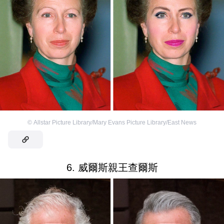
©
Allstar Picture Library/Mary Evans Picture Library/East News
6. 威爾斯親王查爾斯