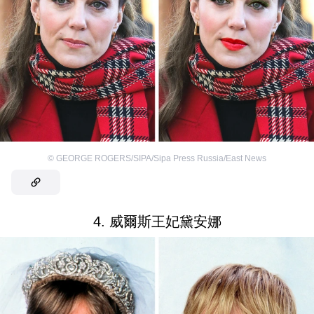
©
GEORGE ROGERS/SIPA/Sipa Press Russia/East News
4. 威爾斯王妃黛安娜