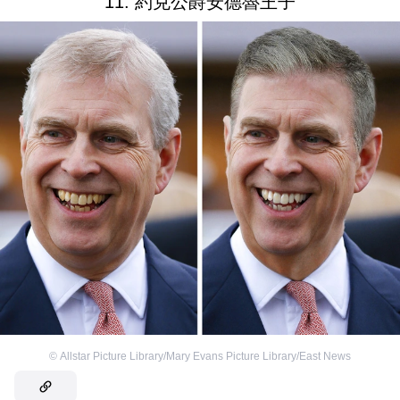
11. 約克公爵安德魯王子
©
Allstar Picture Library/Mary Evans Picture Library/East News