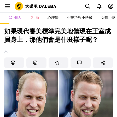
個人
新
心理學
小技巧與小訣竅
女孩小物
如果現代審美標準完美地體現在王室成
員身上，那他們會是什麼樣子呢？
人
-
-
-
-