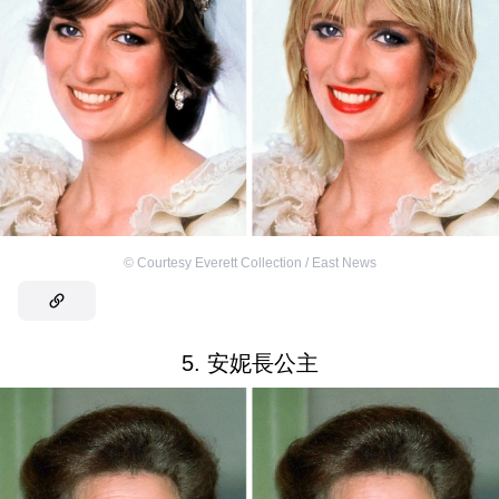
©
Courtesy Everett Collection / East News
5. 安妮長公主