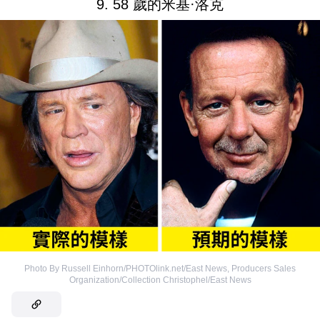
9. 58 歲的米基·洛克
Photo By Russell Einhorn/PHOTOlink.net/East News
,
Producers Sales
Organization/Collection Christophel/East News