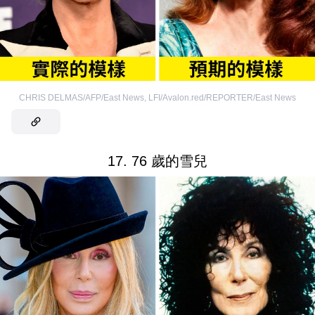
CHRIS DELMAS/AFP/East News
,
LFI/Avalon.red/REPORTER/East News
17. 76 歲的雪兒