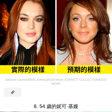
Zabulon Laurent/ABACA/Abaca/East News
,
EVERETT COLLECTION/EAST
NEWS
8. 54 歲的妮可·基嫚