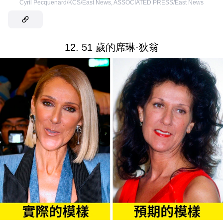
Cyril Pecquenard/KCS/East News
,
ASSOCIATED PRESS/East News
12. 51 歲的席琳·狄翁