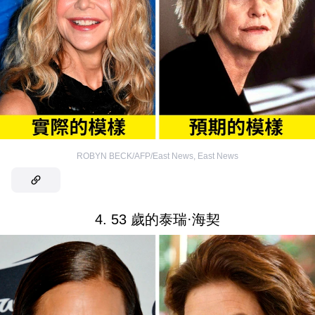
ROBYN BECK/AFP/East News
,
East News
4. 53 歲的泰瑞·海契