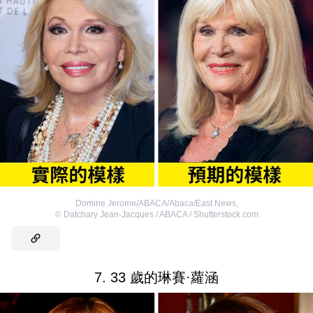
Domine Jerome/ABACA/Abaca/East News
,
©
Datchary Jean-Jacques / ABACA / Shutterstock.com
7. 33 歲的琳賽·蘿涵