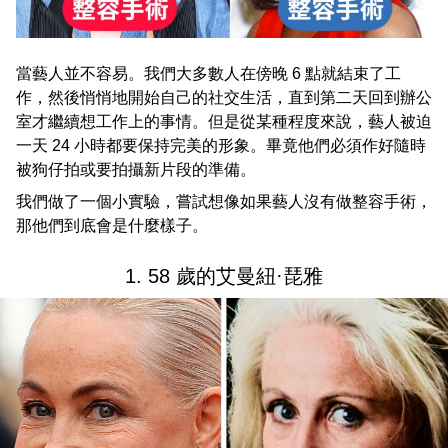
當藝人並不容易。我們大多數人在傍晚 6 點就結束了工
作，然後悄悄地開始自己的社交生活，直到第二天回到辦公
室才繼續想工作上的事情。但是從某種程度來說，藝人被迫
一天 24 小時都要保持完美的形象。畢竟他們必須作好隨時
被狗仔拍或要拍攝新片段的準備。
我們做了一個小實驗，嘗試想像如果藝人沒有做整容手術，
那他們到底會是什麼樣子。
1. 58 歲的艾曼紐·琵雅