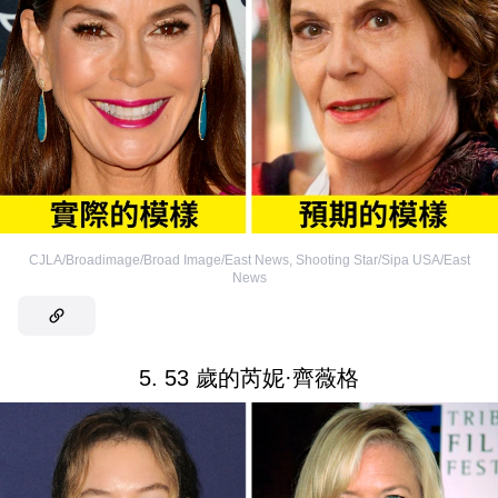
CJLA/Broadimage/Broad Image/East News
,
Shooting Star/Sipa USA/East
News
5. 53 歲的芮妮·齊薇格