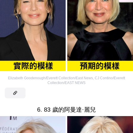
Elizabeth Goodenough/Everett Collection/East News
,
CJ Contino/Everett
Collection/EAST NEWS
6. 83 歲的阿曼達·麗兒