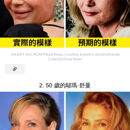
VALERY HACHE/AFP/East News
,
Courtesy Everett Collection/Everett
Collection/East News
2. 50 歲的鄔瑪·舒曼