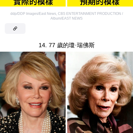
ddp/DDP Images/East News
,
CBS ENTERTAINMENT PRODUCTION /
Album/EAST NEWS
14. 77 歲的瓊·瑞佛斯