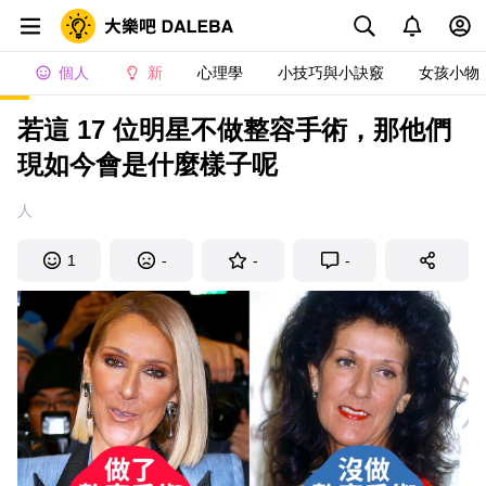
個人
新
心理學
小技巧與小訣竅
女孩小物
若這 17 位明星不做整容手術，那他們
現如今會是什麼樣子呢
人
1
-
-
-