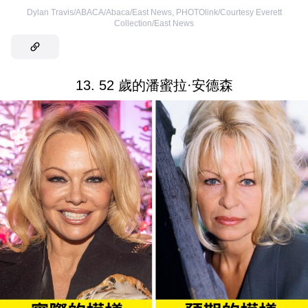
Dylan Travis/ABACA/Abaca/East News
,
PHOTOlink/Courtesy Everett
Collection/East News
13. 52 歲的潘蜜拉·安德森