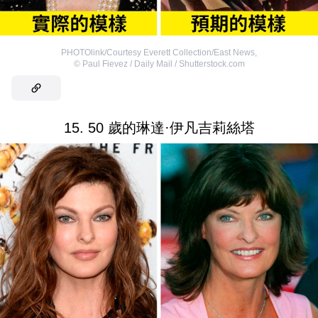
PHOTOlink/Courtesy Everett Collection/East News
,
©
Paul Fievez / Daily Mail / Shutterstock.com
15. 50 歲的琳達·伊凡吉莉絲塔