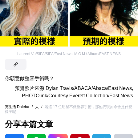
Laurent Vu/SIPA/SIPA/East News
,
M.G.M / Album/EAST NEWS
你願意做整容手術嗎？
預覽照片來源
Dylan Travis/ABACA/Abaca/East News
,
PHOTOlink/Courtesy Everett Collection/East News
亮生活 Daleba
/
人
/
若這 17 位明星不做整容手術，那他們現如今會是什麼
樣子呢
分享本篇文章