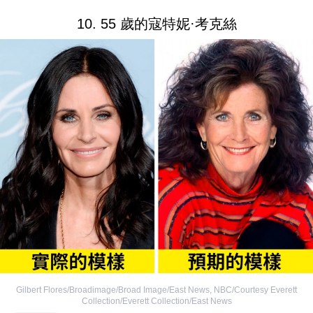
10. 55 歲的寇特妮·考克絲
Gilbert Flores/Broadimage/Broad Image/East News
,
NBC/Courtesy Everett
Collection/Everett Collection/East News