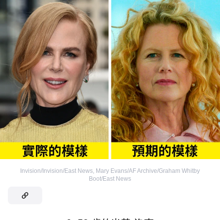
Invision/Invision/East News
,
Mary Evans/AF Archive/Graham Whitby
Boot/East News