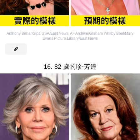
Anthony Behar/Sipa USA/East News
,
AF Archive/Graham Whitby Boot/Mary
Evans Picture Library/East News
16. 82 歲的珍·芳達