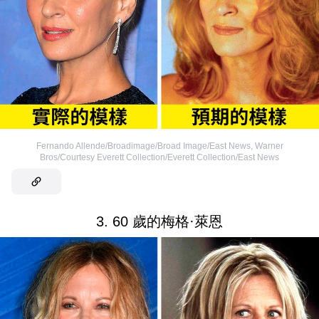
Fernando Allende/Broadimage/Broad Image/East News
,
Warner
Bros/Courtesy Everett Collection/Everett Collection/East News
3. 60 歲的梅格·萊恩